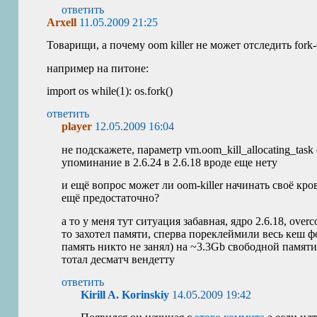
ответить
Arxell
11.05.2009 21:25
Товарищи, а почему oom killer не может отследить fork
например на питоне:
import os while(1): os.fork()
ответить
player
12.05.2009 16:04
не подскажете, параметр vm.oom_kill_allocating_tas
упоминание в 2.6.24 в 2.6.18 вроде еще нету
и ещё вопрос может ли oom-killer начинать своё кро
ещё предостаточно?
а то у меня тут ситуация забавная, ядро 2.6.18, ove
то захотел памяти, сперва пореклеймили весь кеш ф
память никто не занял) на ~3.3Gb свободной памяти 
тотал десматч вендетту
ответить
Kirill A. Korinskiy
14.05.2009 19:42