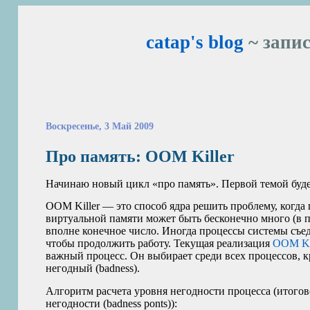
catap's blog
~ запис
Воскресенье, 3 Май 2009
Про память:
OOM
Killer
Начинаю новый цикл «про память». Первой темой буд
OOM
Killer — это способ ядра решить проблему, когда
виртуальной памяти может быть бесконечно много (в п
вполне конечное число. Иногда процессы системы съеда
чтобы продолжить работу. Текущая реализация
OOM
Ki
важный процесс. Он выбирает среди всех процессов, 
негодный (badness).
Алгоритм расчета уровня негодности процесса (итогово
негодности (badness ponts)):