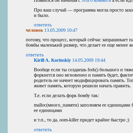
Появился он начиная с
этого коммита
а если идт
Про ваш случай — программа могла просто захот
и было.
ответить
человек
13.05.2009 10:47
потому, что процесс, который сейчас запрашивает па
бомбы маленький размер, что делает ее еще менее 
ответить
Kirill A. Korinskiy
14.05.2009 19:44
Вообще если ты создаешь fork() большого и тяж
форкнется оно мгновенно и память будет, факти
родитель не начнет модифицировать память. Тог
живет память, которую решили начать править.
Т.е. если делать форк бомбу так:
malloc(много_памяти) заполняем ее единицами fo
ее единицами
и т.п., то да, oom-killer придет крайне быстро ;)
ответить