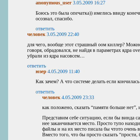
anonymous_user
3.05.2009 16:27
Боюсь это была опечатка)) имелись ввиду конеч
осознал, спасибо.
ответить
человек
3.05.2009 22:40
для чего, вообще этот страшный оом киллер? Можно,
говоря, обрадовался, не найдя в параметрах ядра ov
убрали из ядра насовсем…
ответить
юзер
4.05.2009 11:40
Как зачем? А что системе делать если кончилас
ответить
человек
4.05.2009 23:33
как положено, сказать “памяти больше нет”, 
Представим себе ситуацию, если бы винда сам
нее заканчивается место. Просто тупо наход
файлы и на их место писала бы чтото очень
Вместо того, что бы просто сказать “прости, 