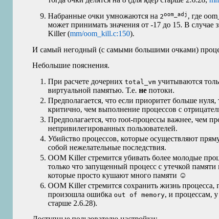
oom_adj
Набранные очки умножаются на
, где oo
2
может принимать значения от -17 до 15. В случае 
Killer (
mm/oom_kill.c:150
).
И самый негодный (с самыми большими очками) процес
Небольшие пояснения.
При расчете дочерних
учитываются толь
total_vm
виртуальной памятью. Т.е.
не
потоки.
Предполагается, что если приоритет больше нуля,
критично, чем выполнение процессов с отрицате
Предполагается, что root-процессы важнее, чем п
непривилегированных пользователей.
Убийство процессов, которые осуществляют пряму
собой нежелательные последствия.
OOM
Killer стремится убивать более молодые про
только что запущенный процесс с утечкой памяти 
которые просто кушают много памяти ☺
OOM
Killer стремится сохранить жизнь процесса,
произошла ошибка
, и процессам, 
out of memory
старше 2.6.28).
Доступные пользователю настройки: