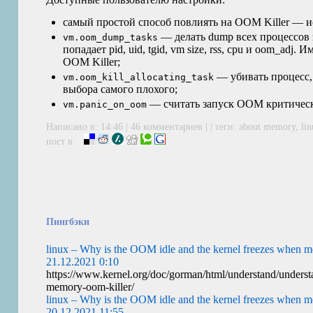
самый простой способ повлиять на
OOM
Killer — 
— делать dump всех процессов з
vm.oom_dump_tasks
попадает pid, uid, tgid, vm size, rss, cpu и oom_adj
OOM
Killer;
— убивать процесс, 
vm.oom_kill_allocating_task
выбора самого плохого;
— считать запуск
OOM
критичес
vm.panic_on_oom
Написано в: 14:46 |
46 комментариев
| | теги:
about memory
,
li
пост в:
Пингбэки
linux – Why is the OOM idle and the kernel freezes when 
21.12.2021 0:10
https://www.kernel.org/doc/gorman/html/understand/understa
memory-oom-killer/
linux – Why is the OOM idle and the kernel freezes when 
20.12.2021 11:55