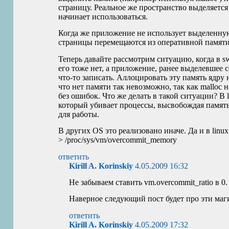
страницу. Реальное же пространство выделяется 
начинает использоваться.
Когда же приложение не использует выделенную
страницы перемещаются из оперативной памяти
Теперь давайте рассмотрим ситуацию, когда в s
его тоже нет, а приложение, ранее выделевшее 
что-то записать. Аллоцировать эту память ядру
что нет памяти так невозможно, так как malloc н
без ошибок. Что же делать в такой ситуации? В 
который убивает процессы, высвобождая памя
для работы.
В других
OS
это реализовано иначе. Да и в linu
> /proc/sys/vm/overcommit_memory
ответить
Kirill A. Korinskiy
4.05.2009 16:32
Не забываем ставить vm.overcommit_ratio в 0.
Наверное следующий пост будет про эти маг
ответить
Kirill A. Korinskiy
4.05.2009 17:32