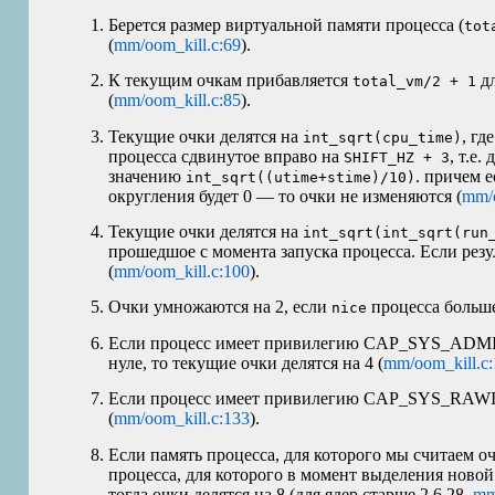
Берется размер виртуальной памяти процесса (
tot
(
mm/oom_kill.c:69
).
К текущим очкам прибавляется
дл
total_vm/2 + 1
(
mm/oom_kill.c:85
).
Текущие очки делятся на
, гд
int_sqrt(cpu_time)
процесса сдвинутое вправо на
, т.е.
SHIFT_HZ + 3
значению
. причем 
int_sqrt((utime+stime)/10)
округления будет 0 — то очки не изменяются (
mm/o
Текущие очки делятся на
int_sqrt(int_sqrt(run
прошедшое с момента запуска процесса. Если резу
(
mm/oom_kill.c:100
).
Очки умножаются на 2, если
процесса больше
nice
Если процесс имеет привилегию CAP_SYS_ADM
нуле, то текущие очки делятся на 4 (
mm/oom_kill.c
Если процесс имеет привилегию CAP_SYS_RAWIO,
(
mm/oom_kill.c:133
).
Если память процесса, для которого мы считаем о
процесса, для которого в момент выделения нов
тогда очки делятся на 8 (для ядер старше 2.6.28,
mm