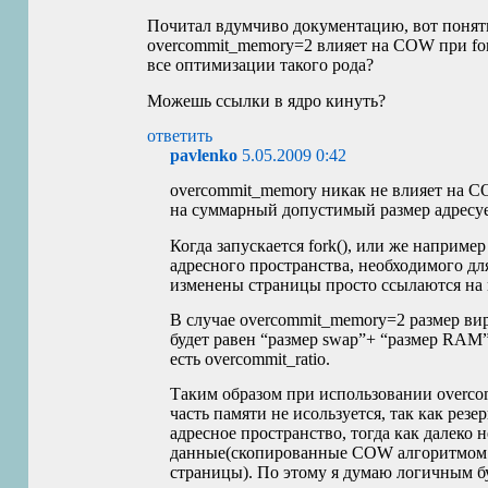
Почитал вдумчиво документацию, вот понять
overcommit_memory=2 влияет на
COW
при fo
все оптимизации такого рода?
Можешь ссылки в ядро кинуть?
ответить
pavlenko
5.05.2009 0:42
overcommit_memory никак не влияет на
C
на суммарный допустимый размер адресуе
Когда запускается fork(), или же наприм
адресного пространства, необходимого дл
изменены страницы просто ссылаются на
В случае overcommit_memory=2 размер вир
будет равен “размер swap”+ “размер
RAM
есть overcommit_ratio.
Таким образом при использовании overcom
часть памяти не исользуется, так как резе
адресное пространство, тогда как далеко 
данные(скопированные
COW
алгоритмом 
страницы). По этому я думаю логичным бу