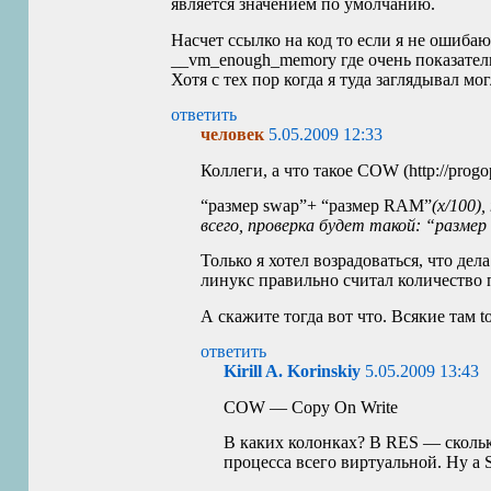
является значением по умолчанию.
Насчет ссылко на код то если я не ошибаю
__vm_enough_memory где очень показатель
Хотя с тех пор когда я туда заглядывал мо
ответить
человек
5.05.2009 12:33
Коллеги, а что такое
COW
(http://progo
“размер swap”+ “размер
RAM
”
(x/100)
всего, проверка будет такой: “разме
Только я хотел возрадоваться, что дел
линукс правильно считал количество па
А скажите тогда вот что. Всякие там 
ответить
Kirill A. Korinskiy
5.05.2009 13:43
COW
— Copy On Write
В каких колонках? В
RES
— скольк
процесса всего виртуальной. Ну а