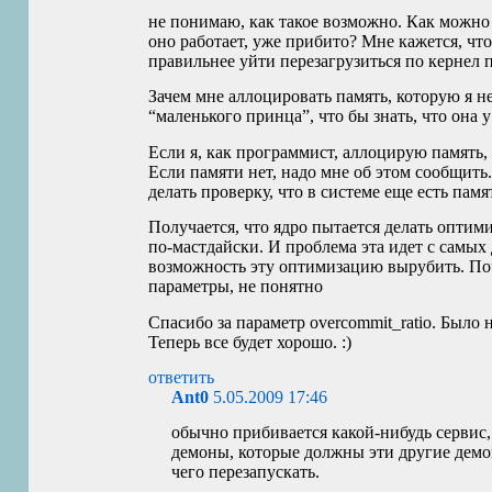
не понимаю, как такое возможно. Как можно р
оно работает, уже прибито? Мне кажется, чт
правильнее уйти перезагрузиться по кернел 
Зачем мне аллоцировать память, которую я не
“маленького принца”, что бы знать, что она у
Если я, как программист, аллоцирую память, 
Если памяти нет, надо мне об этом сообщить
делать проверку, что в системе еще есть пам
Получается, что ядро пытается делать оптим
по-мастдайски. И проблема эта идет с самых 
возможность эту оптимизацию вырубить. По
параметры, не понятно
Спасибо за параметр overcommit_ratio. Было н
Теперь все будет хорошо. :)
ответить
Ant0
5.05.2009 17:46
обычно прибивается какой-нибудь сервис, 
демоны, которые должны эти другие демо
чего перезапускать.