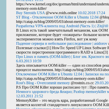
https://www.kernel.org/doc/gorman/html/understand/understa
memory-oom-killer/
Buy Steroids USA
@www.roids.online
10.02.2018 17:24
ST Blog - Отключение OOM Killer в Ubuntu 12.04
@blog
http://catap.ru/blog/2009/05/03/about-memory-oom-killer/
Разработка VPN-клиента под Android (Часть 1) | Zit@i0
В Linux есть такой замечательный механизм, как
OOM
приложение, которое будет «пожирать» большое количе
экспериментов можно взять Firefox, вот уж кому
Падение сервера и небольшое расследование | asidorov
Полезные ссылки:[1] HowTo: Speed
UP
Linux Software 
скорости перестроения программного
RAID
в Linux[3]
Про Linux и память (OOM-killer) | Блог им. Красного зн
6.03.2013 10:59
Здесь описывается
OOM
-killer — один из способов ре
процессе выполнения. http://catap.ru/blog/2009/05/03/abo
Отключение OOM Killer в Ubuntu 12.04 | Записки на п
http://catap.ru/blog/2009/05/03/about-memory-oom-killer/
Rost's Blog - Overcommit memory
@rostnix.co.cc
29.03.20
P.S Про
OOM
Killer хорошо расписано тут : Про памят
Немного здорового бреда &raquo; Разбор memorykiller 
12.03.2011 21:52
MemoryKiller – это модуль ядра, разработанный Google
является коллегой стандартного линуксового
OOM
Kil