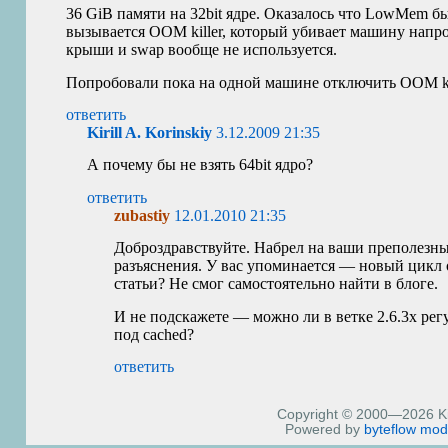
36 GiB памяти на 32bit ядре. Оказалось что LowMem б
вызывается
OOM
killer, который убивает машину нап
крыши и swap вообще не используется.
Попробовали пока на одной машине отключить
OOM
k
ответить
Kirill A. Korinskiy
3.12.2009 21:35
А почему бы не взять 64bit ядро?
ответить
zubastiy
12.01.2010 21:35
Доброздравствуйте. Набрел на ваши преполезны
разъяснения. У вас упоминается — новый цикл 
статьи? Не смог самостоятельно найти в блоге.
И не подскажете — можно ли в ветке 2.6.3х рег
под cached?
ответить
Copyright © 2000—2026 Kiri
Powered by
byteflow
mod