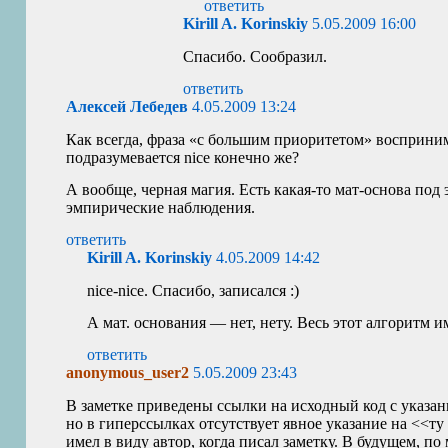
ответить
Kirill A. Korinskiy
5.05.2009 16:00
Спасибо. Сообразил.
ответить
Алексей Лебедев
4.05.2009 13:24
Как всегда, фраза «с большим приоритетом» восприни
подразумевается nice конечно же?
А вообще, черная магия. Есть какая-то мат-основа под
эмпирические наблюдения.
ответить
Kirill A. Korinskiy
4.05.2009 14:42
nice-nice. Спасибо, записался :)
А мат. основания — нет, нету. Весь этот алгоритм и
ответить
anonymous_user2
5.05.2009 23:43
В заметке приведены ссылки на исходный код с указа
но в гиперссылках отсутствует явное указание на <<ту
имел в виду автор, когда писал заметку. В будущем, по