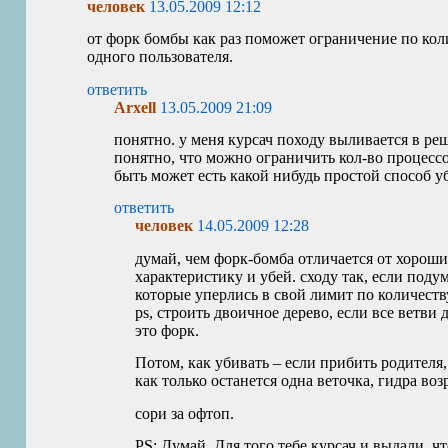
человек
13.05.2009 12:12
от форк бомбы как раз поможет ограничение по кол
одного пользователя.
ответить
Arxell
13.05.2009 21:09
понятно. у меня курсач походу выливается в ре
понятно, что можно ограничить кол-во процессов
быть может есть какой нибудь простой способ у
ответить
человек
14.05.2009 12:28
думай, чем форк-бомба отличается от хороши
характеристику и убей. сходу так, если поду
которые уперлись в свой лимит по количест
ps, строить двоичное дерево, если все ветви
это форк.
Потом, как убивать – если прибить родителя,
как только останется одна веточка, гидра воз
сори за офтоп.
PS
: Думай. Для того тебе курсач и выдали, чт