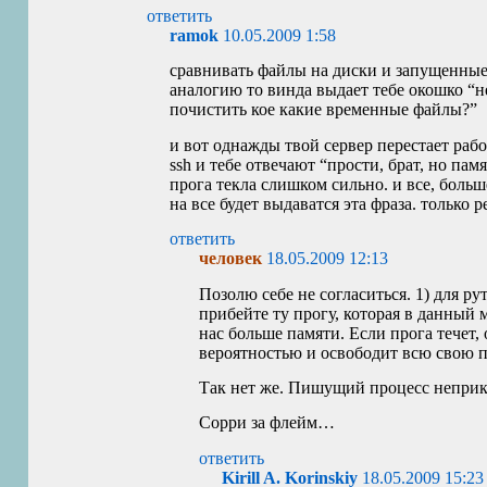
ответить
ramok
10.05.2009 1:58
сравнивать файлы на диски и запущенные
аналогию то винда выдает тебе окошко “не
почистить кое какие временные файлы?”
и вот однажды твой сервер перестает раб
ssh и тебе отвечают “прости, брат, но памя
прога текла слишком сильно. и все, боль
на все будет выдаватся эта фраза. только р
ответить
человек
18.05.2009 12:13
Позолю себе не согласиться. 1) для ру
прибейте ту прогу, которая в данный 
нас больше памяти. Если прога течет,
вероятностью и освободит всю свою п
Так нет же. Пишущий процесс неприк
Сорри за флейм…
ответить
Kirill A. Korinskiy
18.05.2009 15:23