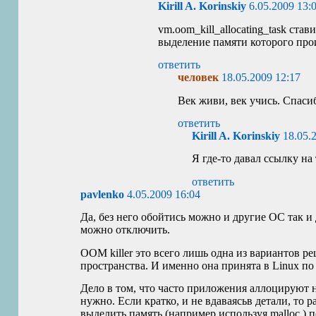
Kirill A. Korinskiy
6.05.2009 13:
vm.oom_kill_allocating_task став
выделение памяти которого про
ответить
человек
18.05.2009 12:17
Век живи, век учись. Спаси
ответить
Kirill A. Korinskiy
18.05.
Я где-то давал ссылку на 
ответить
pavlenko
4.05.2009 16:04
Да, без него обойтись можно и другие ОС так и 
можно отключить.
OOM
killer это всего лишь одна из вариантов 
пространства. И именно она принята в Linux п
Дело в том, что часто приложения аллоцируют 
нужно. Если кратко, и не вдаваясьв детали, то р
выделить память (например используя malloc ) 