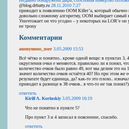
Недавно обнаружена дыра, способная намертво положить
@blog.drbatty.ru
28.11.2010 7:27
приводит к появлению
OOM
Killer’а, который обычно
довольно сложному алгоритму,
OOM
выбирает самый н
Уничтожает он что угодно – у некоторых на
LOR
’е он
не трону
Комментарии
anonymous_user
3.05.2009 15:53
Всё чётко и понятно.. кроме одной вещи: в пунктах 3, 
округления очки е меняются. правильно ли я понял, чт
количество очков было равно 49, вот мы делим это на 
значит количество очков остаётся 40? Но при этом же ес
результате будет единица, да? как-то это плохо.. изнача
приводит к разнице в 38 очков.. я что-то не так понял?)
ответить
Kirill A. Korinskiy
3.05.2009 16:19
Что не понятно в пункте 5?
Про пункт 3 и 4 записал в пояснение, спасибо.
ответить