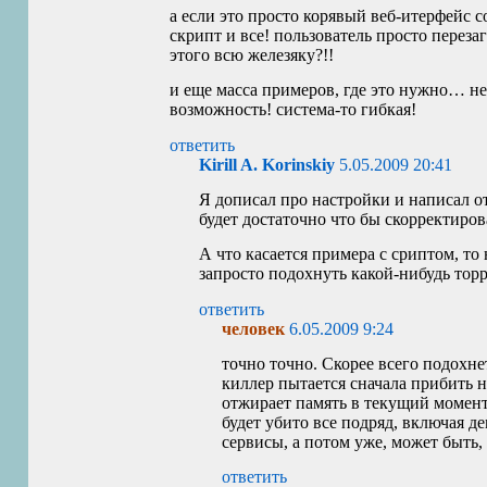
а если это просто корявый веб-итерфейс 
скрипт и все! пользователь просто переза
этого всю железяку?!!
и еще масса примеров, где это нужно… не
возможность! система-то гибкая!
ответить
Kirill A. Korinskiy
5.05.2009 20:41
Я дописал про настройки и написал о
будет достаточно что бы скорректиро
А что касается примера с сриптом, то
запросто подохнуть какой-нибудь торр
ответить
человек
6.05.2009 9:24
точно точно. Скорее всего подохне
киллер пытается сначала прибить н
отжирает память в текущий момент.
будет убито все подряд, включая д
сервисы, а потом уже, может быть, 
ответить