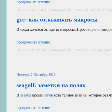
продолжить чтение
Написано в: 23:40 | 0 комментариев | | теги:
life
,
self reflection
gcc: как отлаживать макросы
Иногда хочется отладить макросы. Проговорю очевидн
продолжить чтение
Написано в: 21:50 | 0 комментариев | | теги:
gcc
,
tech
,
tips
|
пос
Четверг, 7 Октябрь 2010
seagull: заметки на полях
В
seagul
l кроме
багов
есть тайное знание, которое без ч
продолжить чтение