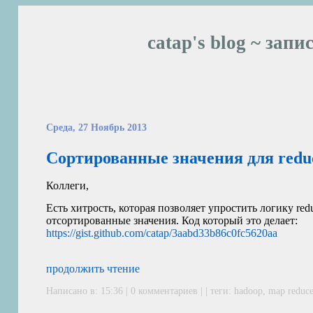
catap's blog ~ запи
Среда, 27 Ноябрь 2013
Сортированные значения для redu
Коллеги,
Есть хитрость, которая позволяет упростить логику red
отсортированные значения. Код который это делает:
https://gist.github.com/catap/3aabd33b86c0fc5620aa
продолжить чтение
Написано в: 15:36 | 0 комментариев | | теги:
hadoop
,
map reduc