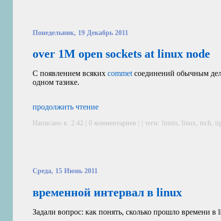
Понедельник, 19 Декабрь 2011
over 1M open sockets at linux node
С появлением всяких
commet
соединений обычным дело
одном тазике.
продолжить чтение
Написано в: 2:42 | 0 комментариев | | теги:
limits
,
linux
,
tech
,
ti
Среда, 15 Июнь 2011
временной интервал в linux
Задали вопрос: как понять, сколько прошло времени в l