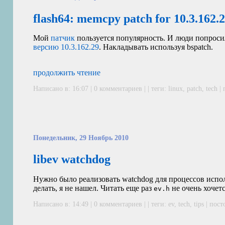
flash64: memcpy patch for 10.3.162.
Мой
патчик
пользуется популярность. И люди попроси
версию 10.3.162.29
. Накладывать используя bspatch.
продолжить чтение
Написано в: 16:07 | 0 комментариев | | теги:
linux
,
patch
,
tech
|
Понедельник, 29 Ноябрь 2010
libev watchdog
Нужно было реализовать watchdog для процессов испол
делать, я не нашел. Читать еще раз
не очень хочет
ev.h
Написано в: 14:49 | 0 комментариев | | теги:
ev
,
tech
,
tips
|
пост