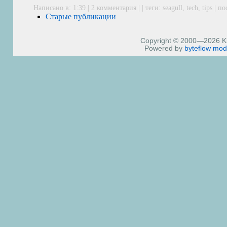
Написано в: 1:39 |
2 комментария
| | теги:
seagull
,
tech
,
tips
|
по
Старые публикации
Copyright © 2000—2026 Kiri
Powered by
byteflow
mod