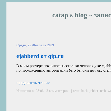
catap's blog ~ запи
Среда, 25 Февраль 2009
ejabberd от qip.ru
В моем ростере появилось несколько человек уже с jabb
по прохождению авторизации (что бы они дял нас стали
продолжить чтение
Написано в: 23:06 |
3 комментария
| | теги:
hack
,
jabber
,
tech
,
w