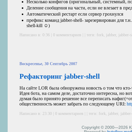
Несколько конфигов (оригинальный, системный, п
Деление сообщения на части, если не влезает в пре
Автоматический рестарт если сервер грохнулся
префикс команд jabber-shell- зарезервирован для т.н.
shell-kill ☺)
Написано в: 0:36 | 0 комментариев | | теги:
fork
,
jabber
,
jabber-s
Воскресенье, 30 Сентябрь 2007
Рефакторинг jabber-shell
На сайте
LOR
была обноружена новость о том что кто-
Идея бота, на самом деле, достаточно интересна, но во
думая было принято решение все переписать нафиг(=от
общественность может забрать по следующему
URI
:
ht
Написано в: 23:30 | 0 комментариев | | теги:
fork
,
jabber
,
jabber-
Copyright © 2000—2026 Kiri
Powered by
byteflow
mod