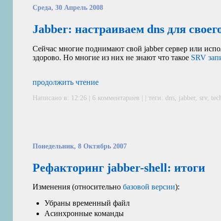
Среда, 30 Апрель 2008
Jabber: настраиваем dns для своег
Сейчас многие поднимают свой jabber сервер или испол
здорово. Но многие из них не знают что такое
SRV
зап
продолжить чтение
Написано в: 12:26 |
6 комментариев
| | теги:
dns
,
jabber
,
srv
,
tec
Понедельник, 8 Октябрь 2007
Рефакторинг jabber-shell: итоги
Изменения (относительно
базовой версии
):
Убраны временный файл
Асинхронные команды