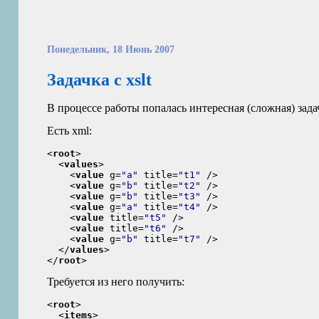
Понедельник, 18 Июнь 2007
Задачка с xslt
В процессе работы попалась интересная (сложная) задачк
Есть xml:
<
root
>
<
values
>
<
value
 g=
"a"
 title=
"t1"
 />
<
value
 g=
"b"
 title=
"t2"
 />
<
value
 g=
"b"
 title=
"t3"
 />
<
value
 g=
"a"
 title=
"t4"
 />
<
value
 title=
"t5"
 />
<
value
 title=
"t6"
 />
<
value
 g=
"b"
 title=
"t7"
 />
</
values
>
</
root
>
Требуется из него получить:
<
root
>
<
items
>