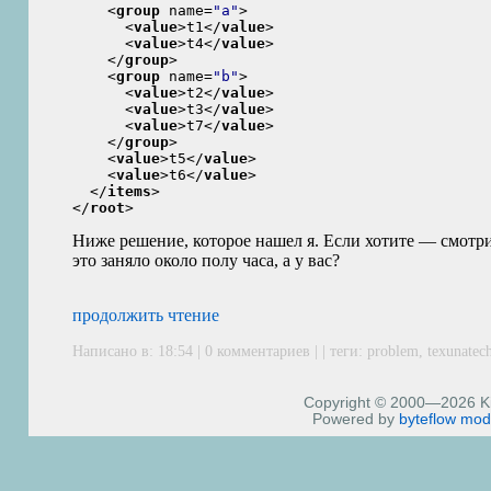
<
group
 name=
"a"
>
<
value
>
t1
</
value
>
<
value
>
t4
</
value
>
</
group
>
<
group
 name=
"b"
>
<
value
>
t2
</
value
>
<
value
>
t3
</
value
>
<
value
>
t7
</
value
>
</
group
>
<
value
>
t5
</
value
>
<
value
>
t6
</
value
>
</
items
>
</
root
>
Ниже решение, которое нашел я. Если хотите — смотрит
это заняло около полу часа, а у вас?
продолжить чтение
Написано в: 18:54 | 0 комментариев | | теги:
problem
,
texunatec
Copyright © 2000—2026 Kiri
Powered by
byteflow
mod