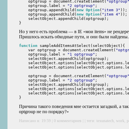
    optgroup = document.createElement(
"optgroup
    optgroup.label = 
"2 optgroup"
;

    optgroup.appendChild(
new
Option
(
"item 3"
));

    optgroup.appendChild(
new
Option
(
"item 4"
));

    selectObject.appendChild(optgroup);

Но у него есть проблема — в
IE
«мои items» не рендере
Пришлось искать обходные пути, и они были найдены.
function
 sampleAddItemsAtSelect(selectObject){

    var optgroup = document.createElement(
"optg
    optgroup.label = 
"1 optgroup"
;

    selectObject.appendChild(optgroup);

    selectObject.options[selectObject.options.l
    selectObject.options[selectObject.options.l
    optgroup = document.createElement(
"optgroup
    optgroup.label = 
"2 optgroup"
;

    selectObject.appendChild(optgroup);

    selectObject.options[selectObject.options.l
    selectObject.options[selectObject.options.l
Причина такого поведения мне остается загадкой, а так 
optgroup не по порядку?»
Написано в: 19:59 | 0 комментариев | | теги:
texunatech
,
work
,
р