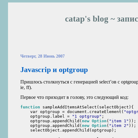
catap's blog ~ запи
Четверг, 28 Июнь 2007
Javascrip и optgroup
Пришлось столкнуться с генерацией select’ов с optgroup
ie, ff).
Первое что приходит в голову, это следующий код:
function
 sampleAddItemsAtSelect(selectObject){

    var optgroup = document.createElement(
"optg
    optgroup.label = 
"1 optgroup"
;

    optgroup.appendChild(
new
Option
(
"item 1"
));

    optgroup.appendChild(
new
Option
(
"item 2"
));

    selectObject.appendChild(optgroup);
