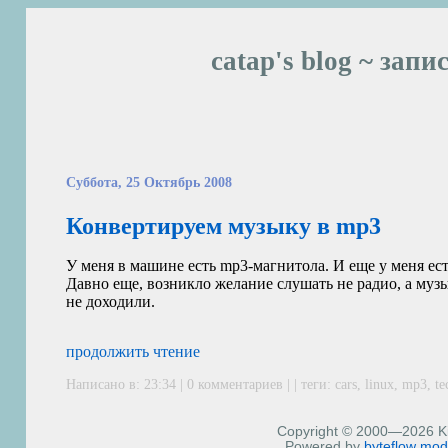
catap's blog ~ запи
Суббота, 25 Октябрь 2008
Конвертируем музыку в mp3
У меня в машине есть mp3-магнитола. И еще у меня ест
Давно еще, возникло желание слушать не радио, а музы
не доходили.
продолжить чтение
Написано в: 23:34 | 0 комментариев | | теги:
cars
,
linux
,
mp3
,
te
Copyright © 2000—2026 Kiri
Powered by
byteflow
mod