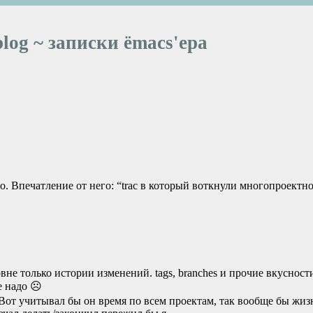
blog ~ записки ёmacs'ера
о. Впечатление от него: “trac в который воткнули многопроектно
 уровне только истории изменений. tags, branches и прочие вкусност
не надо ☹
Вот учитывал бы он время по всем проектам, так вообще бы жиз