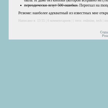
была. И даже без кнопки (которой всеравно нет) н
переодически лезут 500 ошибки.
Переехал на mongr
Резюме: наиболее адекватный из известных мне откр
Написано в: 13:55 |
6 комментариев
| | теги:
redmine
,
tech
|
по
Copyr
Pow