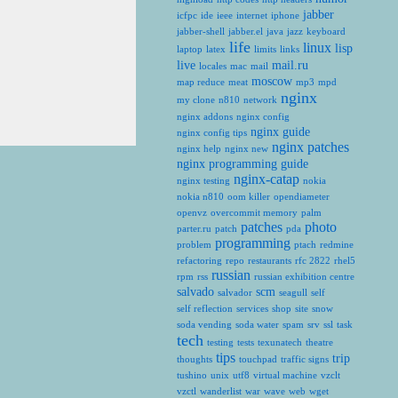
jabber
icfpc
ide
ieee
internet
iphone
jabber-shell
jabber.el
java
jazz
keyboard
life
linux
lisp
laptop
latex
limits
links
live
mail.ru
locales
mac
mail
moscow
map reduce
meat
mp3
mpd
nginx
my clone
n810
network
nginx addons
nginx config
nginx guide
nginx config tips
nginx patches
nginx help
nginx new
nginx programming guide
nginx-catap
nginx testing
nokia
nokia n810
oom killer
opendiameter
openvz
overcommit memory
palm
patches
photo
parter.ru
patch
pda
programming
problem
ptach
redmine
refactoring
repo
restaurants
rfc 2822
rhel5
russian
rpm
rss
russian exhibition centre
salvado
scm
salvador
seagull
self
self reflection
services
shop
site
snow
soda vending
soda water
spam
srv
ssl
task
tech
testing
tests
texunatech
theatre
tips
trip
thoughts
touchpad
traffic signs
tushino
unix
utf8
virtual machine
vzclt
vzctl
wanderlist
war
wave
web
wget