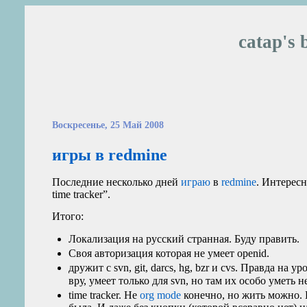
catap's 
Воскресенье, 25 Май 2008
игры в redmine
Последние несколько дней
играю
в
redmine
. Интересн
time tracker”.
Итого:
Локализация на русский странная. Буду править.
Своя авторизация которая не умеет openid.
дружит с svn, git, darcs, hg, bzr и cvs. Правда на
вру, умеет только для svn, но там их особо уметь 
time tracker. Не
org mode
конечно, но жить можно. 