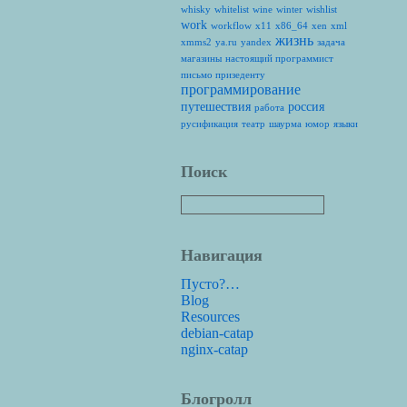
whisky
whitelist
wine
winter
wishlist
work
workflow
x11
x86_64
xen
xml
жизнь
xmms2
ya.ru
yandex
задача
магазины
настоящий программист
письмо призеденту
программирование
путешествия
россия
работа
русификация
театр
шаурма
юмор
языки
Поиск
Навигация
Пусто?…
Blog
Resources
debian-catap
nginx-catap
Блогролл