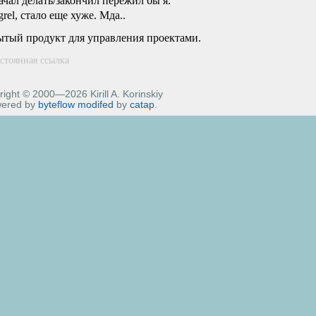
ачал делать/закончил пережил бы я.
el, стало еще хуже. Мда..
ытый продукт для управления проектами.
стоянная ссылка
ight © 2000—2026 Kirill A. Korinskiy
ered by
byteflow
modifed
by
catap
.