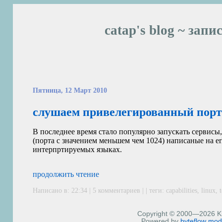
catap's blog ~ запи
Пятница, 12 Март 2010
слушаем привелегированный пор
В последнее время стало популярно запускать сервисы
(порта с значением меньшем чем 1024) написаные на erla
интерпртируемых языках.
продолжить чтение
Написано в: 22:34 |
5 комментариев
| | теги:
capabilities
,
linux
,
Copyright © 2000—2026 Kiri
Powered by
byteflow
mod