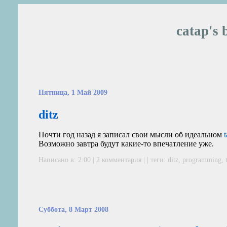
catap's 
Пятница, 1 Май 2009
ditz
Почти год назад я записал свои мысли об идеальном
Возможно завтра будут какие-то впечатление уже.
Написано в: 2:00 |
2 комментария
| | теги:
ditz
,
programming
,
Суббота, 8 Март 2008