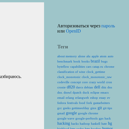
Авторизоваться через
пароль
или
OpenID
Теги
about memory
alone
alu
apple
atom
auto
brazil
benchmark
book
books
bugs
byteflow
capabilities
cars
catap.ru
chrome
classification of wine
clock_gettime
разбираюсь.
clock_monotonic
clock_monotonic_raw
codeville
concept
core
crazy world
cron
d820
dell
cronie
darcs
debian
ditz
dns
dns. dnswl
dpatch
duck
eclipse
emacs
email
erlang
erlangweb
eshop
essay
ev
fedora
festivals
food
fork
gastarbeiters
git
gcc
geeks
gettimeofday
ginx
git tips
google
gmail
google chrome
google wave
google-perftools
gps
hack
hacking
hg
hacks
hadoop
haskell
hate
humor
highload
http codes
http headers