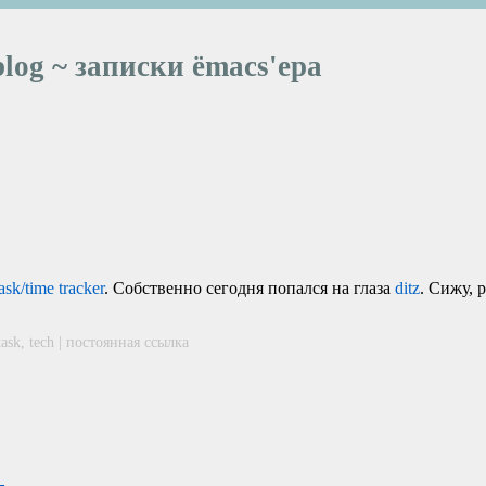
blog ~ записки ёmacs'ера
task/time tracker
. Собственно сегодня попался на глаза
ditz
. Сижу, 
task
,
tech
|
постоянная ссылка