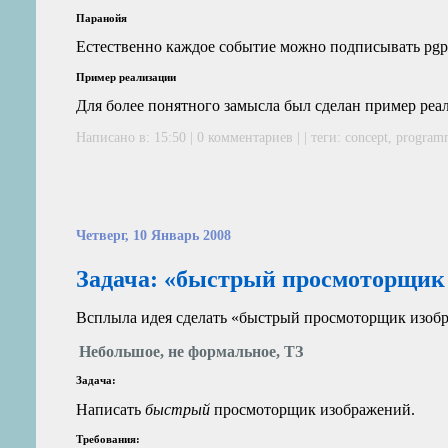
Паранойя
Естественно каждое событие можно подписывать pgp-
Пример реализации
Для более понятного замысла был сделан пример реали
Написано в: 15:50 | 0 комментариев | | теги:
concept
,
program
Четверг, 10 Январь 2008
Задача: «быстрый просмоторщик
Всплыла идея сделать «быстрый просмоторщик изоб
Небольшое, не формальное, ТЗ
Задача:
Написать
быстрый
просмоторщик изображений.
Требования: