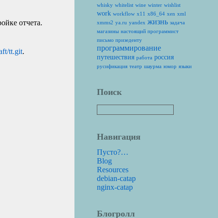
whisky
whitelist
wine
winter
wishlist
work
workflow
x11
x86_64
xen
xml
жизнь
ойке отчета.
xmms2
ya.ru
yandex
задача
магазины
настоящий программист
письмо призеденту
программирование
ft/tt.git
.
путешествия
россия
работа
русификация
театр
шаурма
юмор
языки
Поиск
Навигация
Пусто?…
Blog
Resources
debian-catap
nginx-catap
Блогролл