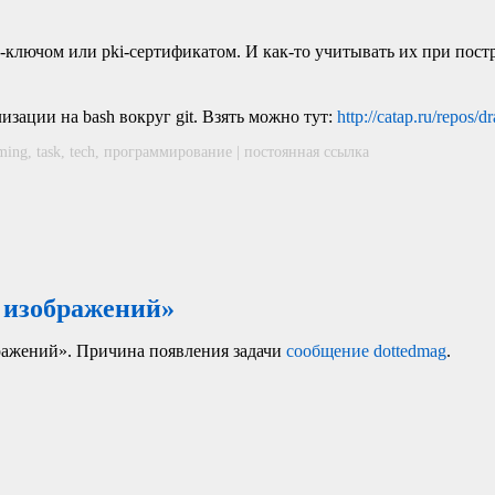
ключом или pki-сертификатом. И как‑то учитывать их при постр
зации на bash вокруг git. Взять можно тут:
http://catap.ru/repos/dra
ming
,
task
,
tech
,
программирование
|
постоянная ссылка
 изображений»
ражений». Причина появления задачи
сообщение dottedmag
.