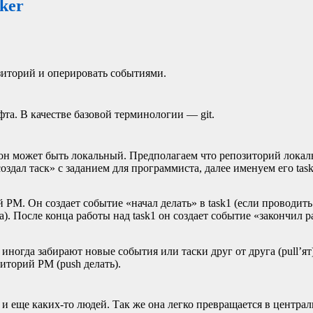
cker
зиторий и оперировать событиями.
фта. В качестве базовой терминологии — git.
он может быть локальный. Предполагаем что репозиторий локал
оздал таск» с заданием для программиста, далее именуем его tas
ий
PM
. Он создает событие «начал делать» в task1 (если проводить 
ла). После конца работы над task1 он создает событие «закончил р
иногда забирают новые события или таски друг от друга (pull’ят
озиторий
PM
(push делать).
и еще каких-то людей. Так же она легко превращается в центра