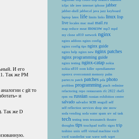
jabber
icfpc
ide
ieee
internet
iphone
jabber-shell
jabber.el
java
jazz
keyboard
life
linux
lisp
laptop
latex
limits
links
live
mail.ru
locales
mac
mail
moscow
map reduce
meat
mp3
mpd
nginx
my clone
n810
network
nginx addons
nginx config
nginx guide
nginx config tips
nginx patches
nginx help
nginx new
nginx programming guide
nginx-catap
nginx testing
nokia
ьный. И его
nokia n810
oom killer
opendiameter
k1. Так же
PM
openvz
overcommit memory
palm
patches
photo
parter.ru
patch
pda
programming
problem
ptach
redmine
аналогии с git то
refactoring
repo
restaurants
rfc 2822
rhel5
аботать» и
russian
rpm
rss
russian exhibition centre
salvado
scm
salvador
seagull
self
self reflection
services
shop
site
snow
). Так же D
soda vending
soda water
spam
srv
ssl
task
tech
testing
tests
texunatech
theatre
tips
trip
thoughts
touchpad
traffic signs
tushino
unix
utf8
virtual machine
vzclt
лизованную.
vzctl
wanderlist
war
wave
web
wget