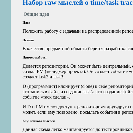
Набор raw мыслей о time/task tra
Общие идеи
Идея
Положить работу с задачами на распределенной репо
Основа
В качестве предметной области берется разработка со
Пример работы
Делается репозиторий. Он может быть центральный, 
создал
PM
(менеджер проекта). Он создает событие «с
создает task2 и task3.
D (программист) клонирует (clone) к себе репозитор
это запись в файл, а создание task’а это создание фай
событие «таск сделан».
И D и
PM
имеют доступ к репозиториям друг‑друга и 
может, если ему позволено, посылать события в реп
Еще немного мыслей
Данная схема легко маштабируется до тестировщиков 