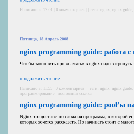
Написано в: 17:01 | 0 комментариев | | теги:
nginx
,
nginx guide
Пятница, 18 Апрель 2008
nginx programming guide: работа 
Что бы закончить про «память» в nginx надо затронут
продолжить чтение
Написано в: 11:55 | 0 комментариев | | теги:
nginx
,
nginx guide
программирование
|
постоянная ссылка
nginx programming guide: pool’ы 
Nginx это достаточно сложная программа, в которой ес
которых хочется рассказать. Но начинать стоит с малого