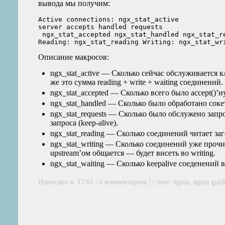
вывода мы получим:
Active connections: ngx_stat_active

server accepts handled requests

 ngx_stat_accepted ngx_stat_handled ngx_stat_re
Описание макросов:
ngx_stat_active — Сколько сейчас обслуживается кл
же это сумма reading + write + waiting соединений.
ngx_stat_accepted — Сколько всего было accept()’н
ngx_stat_handled — Сколько было обработано сокет
ngx_stat_requests — Сколько было обслужено запро
запроса (keep-alive).
ngx_stat_reading — Сколько соединений читает заг
ngx_stat_writing — Сколько соединений уже прочит
upstream’ом общается — будет висеть во writing.
ngx_stat_waiting — Сколько keepalive соеденений в
Написано в: 17:01 | 0 комментариев | | теги:
nginx
,
nginx guid