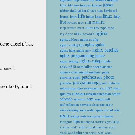
jabber
icfpc
ide
ieee
internet
iphone
jabber-shell
jabber.el
java
jazz
keyboard
life
linux
lisp
laptop
latex
limits
links
live
mail.ru
locales
mac
mail
moscow
map reduce
meat
mp3
mpd
nginx
my clone
n810
network
nginx addons
nginx config
сле close(). Так
nginx guide
nginx config tips
nginx patches
nginx help
nginx new
nginx programming guide
nginx-catap
nginx testing
nokia
nokia n810
oom killer
opendiameter
больше 1
openvz
overcommit memory
palm
patches
photo
parter.ru
patch
pda
programming
problem
ptach
redmine
ает body, или с
refactoring
repo
restaurants
rfc 2822
rhel5
russian
rpm
rss
russian exhibition centre
salvado
scm
salvador
seagull
self
self reflection
services
shop
site
snow
soda vending
soda water
spam
srv
ssl
task
tech
testing
tests
texunatech
theatre
tips
trip
thoughts
touchpad
traffic signs
tushino
unix
utf8
virtual machine
vzclt
vzctl
wanderlist
war
wave
web
wget