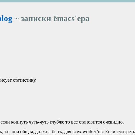
blog
~ записки ёmacs'ера
рисует статистику.
если копнуть чуть‑чуть глубже то все становится очевидно.
 т.е. она общая, должна быть, для всех worker’ов. Если смотрет