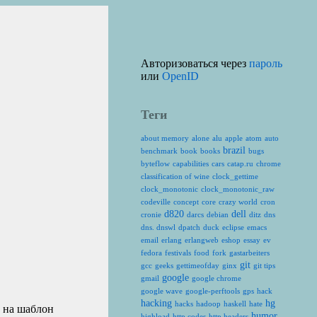
Авторизоваться через
пароль
или
OpenID
Теги
about memory
alone
alu
apple
atom
auto
brazil
benchmark
book
books
bugs
byteflow
capabilities
cars
catap.ru
chrome
classification of wine
clock_gettime
clock_monotonic
clock_monotonic_raw
codeville
concept
core
crazy world
cron
d820
dell
cronie
darcs
debian
ditz
dns
dns. dnswl
dpatch
duck
eclipse
emacs
email
erlang
erlangweb
eshop
essay
ev
fedora
festivals
food
fork
gastarbeiters
git
gcc
geeks
gettimeofday
ginx
git tips
google
gmail
google chrome
google wave
google-perftools
gps
hack
hacking
hg
hacks
hadoop
haskell
hate
ь на шаблон
humor
highload
http codes
http headers