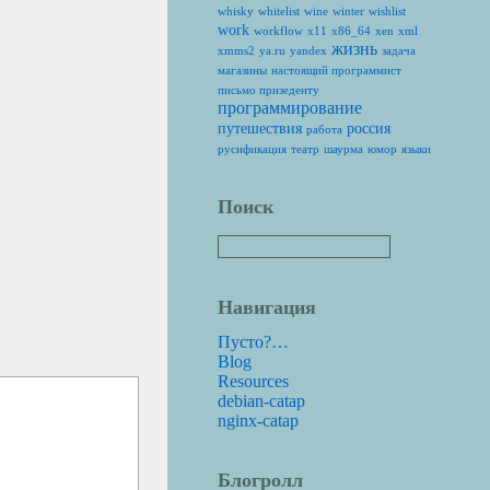
whisky
whitelist
wine
winter
wishlist
work
workflow
x11
x86_64
xen
xml
жизнь
xmms2
ya.ru
yandex
задача
магазины
настоящий программист
письмо призеденту
программирование
путешествия
россия
работа
русификация
театр
шаурма
юмор
языки
Поиск
Навигация
Пусто?…
Blog
Resources
debian-catap
nginx-catap
Блогролл