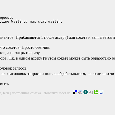
quests

иентов. Прибавляется 1 после accept() для сокета и вычитается по
уто сокетов. Просто счетчик.
ов, а не закрыто сразу.
сов. Т.к. в одном accept()’нутом сокете может быть обработано 
оловок запроса.
ало заголовок запроса и пошло обрабатываться, т.е. если оно чит
исит.
e
,
tech
|
постоянная ссылка
|
Добавить пост в: