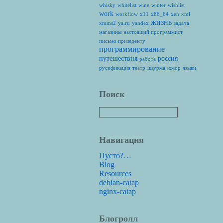
whisky
whitelist
wine
winter
wishlist
work
workflow
x11
x86_64
xen
xml
жизнь
xmms2
ya.ru
yandex
задача
магазины
настоящий программист
письмо призеденту
программирование
путешествия
россия
работа
русификация
театр
шаурма
юмор
языки
Поиск
Навигация
Пусто?…
Blog
Resources
debian-catap
nginx-catap
Блогролл