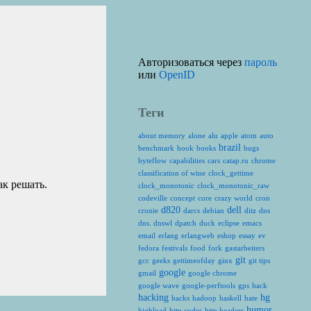
Авторизоваться через
пароль
или
OpenID
Теги
about memory
alone
alu
apple
atom
auto
brazil
benchmark
book
books
bugs
byteflow
capabilities
cars
catap.ru
chrome
classification of wine
clock_gettime
ак решать.
clock_monotonic
clock_monotonic_raw
codeville
concept
core
crazy world
cron
d820
dell
cronie
darcs
debian
ditz
dns
dns. dnswl
dpatch
duck
eclipse
emacs
email
erlang
erlangweb
eshop
essay
ev
fedora
festivals
food
fork
gastarbeiters
git
gcc
geeks
gettimeofday
ginx
git tips
google
gmail
google chrome
google wave
google-perftools
gps
hack
hacking
hg
hacks
hadoop
haskell
hate
humor
highload
http codes
http headers