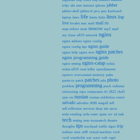
jabber
icfpc
ide
ieee
internet
iphone
jabber-shell
jabber.el
java
jazz
keyboard
life
linux
lisp
laptop
latex
limits
links
live
mail.ru
locales
mac
mail
moscow
map reduce
meat
mp3
mpd
nginx
my clone
n810
network
nginx addons
nginx config
nginx guide
nginx config tips
nginx patches
nginx help
nginx new
nginx programming guide
nginx-catap
nginx testing
nokia
nokia n810
oom killer
opendiameter
openvz
overcommit memory
palm
patches
photo
parter.ru
patch
pda
programming
problem
ptach
redmine
refactoring
repo
restaurants
rfc 2822
rhel5
russian
rpm
rss
russian exhibition centre
salvado
scm
salvador
seagull
self
self reflection
services
shop
site
snow
soda vending
soda water
spam
srv
ssl
task
tech
testing
tests
texunatech
theatre
tips
trip
thoughts
touchpad
traffic signs
tushino
unix
utf8
virtual machine
vzclt
vzctl
wanderlist
war
wave
web
wget