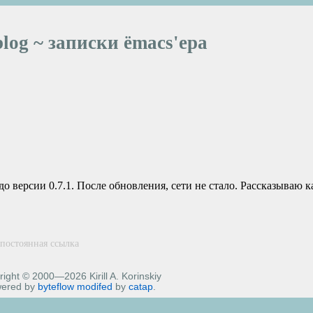
blog ~ записки ёmacs'ера
до версии 0.7.1. После обновления, сети не стало. Рассказываю к
|
постоянная ссылка
ight © 2000—2026 Kirill A. Korinskiy
ered by
byteflow
modifed
by
catap
.