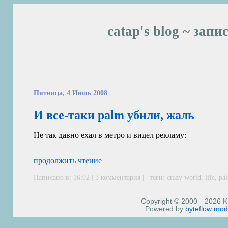
catap's blog ~ запи
Пятница, 4 Июль 2008
И все-таки palm убили, жаль
Не так давно ехал в метро и видел рекламу:
продолжить чтение
Написано в: 16:02 |
3 комментария
| | теги:
crazy world
,
life
,
pa
Copyright © 2000—2026 Kiri
Powered by
byteflow
mod