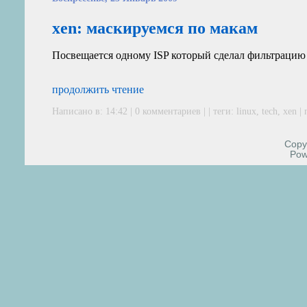
xen: маскируемся по макам
Посвещается одному
ISP
который сделал фильтрацию п
продолжить чтение
Написано в: 14:42 | 0 комментариев | | теги:
linux
,
tech
,
xen
|
Copyr
Pow