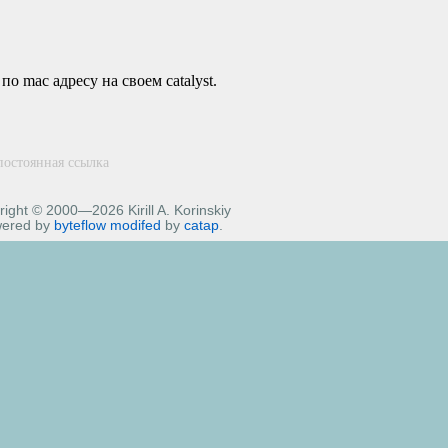
о mac адресу на своем catalyst.
постоянная ссылка
ight © 2000—2026 Kirill A. Korinskiy
ered by
byteflow
modifed
by
catap
.