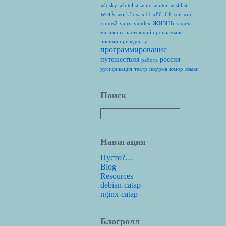
whisky
whitelist
wine
winter
wishlist
work
workflow
x11
x86_64
xen
xml
жизнь
xmms2
ya.ru
yandex
задача
магазины
настоящий программист
письмо призеденту
программирование
путешествия
россия
работа
русификация
театр
шаурма
юмор
языки
Поиск
Навигация
Пусто?…
Blog
Resources
debian-catap
nginx-catap
Блогролл