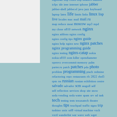
jabber
icfpc
ide
ieee
internet
iphone
jabber-shell
jabber.el
java
jazz
keyboard
life
linux
lisp
laptop
latex
limits
links
live
mail.ru
locales
mac
mail
moscow
map reduce
meat
mp3
mpd
nginx
my clone
n810
network
nginx addons
nginx config
nginx guide
nginx config tips
nginx patches
nginx help
nginx new
nginx programming guide
nginx-catap
nginx testing
nokia
nokia n810
oom killer
opendiameter
openvz
overcommit memory
palm
patches
photo
parter.ru
patch
pda
programming
problem
ptach
redmine
refactoring
repo
restaurants
rfc 2822
rhel5
russian
rpm
rss
russian exhibition centre
salvado
scm
salvador
seagull
self
self reflection
services
shop
site
snow
soda vending
soda water
spam
srv
ssl
task
tech
testing
tests
texunatech
theatre
tips
trip
thoughts
touchpad
traffic signs
tushino
unix
utf8
virtual machine
vzclt
vzctl
wanderlist
war
wave
web
wget