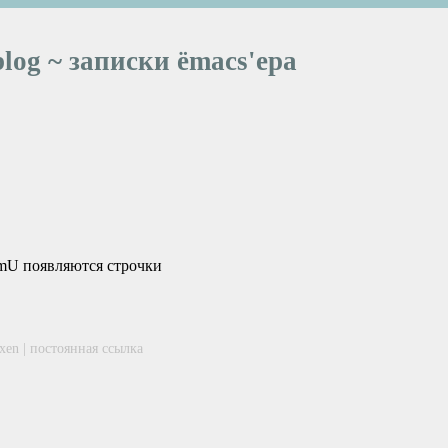
blog ~ записки ёmacs'ера
domU появляются строчки
xen
|
постоянная ссылка