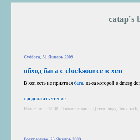
catap's 
Суббота, 31 Январь 2009
обход бага с clocksource в xen
В xen есть не приятная
бага
, из-за которой в dmesg 
продолжить чтение
Написано в: 18:08 | 0 комментариев | | теги:
bugs
,
linux
,
tech
,
Воскресенье, 25 Январь 2009