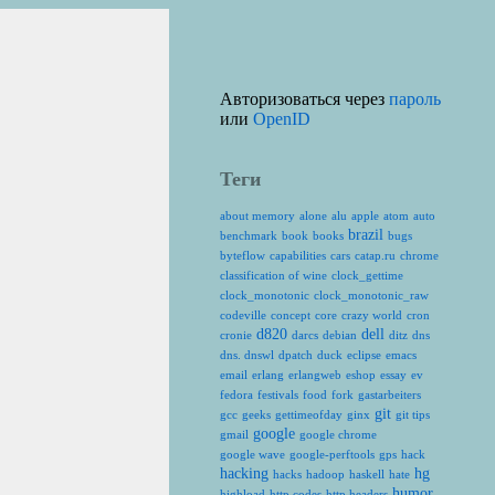
Авторизоваться через
пароль
или
OpenID
Теги
about memory
alone
alu
apple
atom
auto
brazil
benchmark
book
books
bugs
byteflow
capabilities
cars
catap.ru
chrome
classification of wine
clock_gettime
clock_monotonic
clock_monotonic_raw
codeville
concept
core
crazy world
cron
d820
dell
cronie
darcs
debian
ditz
dns
dns. dnswl
dpatch
duck
eclipse
emacs
email
erlang
erlangweb
eshop
essay
ev
fedora
festivals
food
fork
gastarbeiters
git
gcc
geeks
gettimeofday
ginx
git tips
google
gmail
google chrome
google wave
google-perftools
gps
hack
hacking
hg
hacks
hadoop
haskell
hate
humor
highload
http codes
http headers