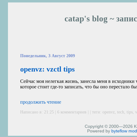
catap's blog ~ запи
Понедельник, 3 Август 2009
openvz: vzctl tips
Сейчас моя нелегкая жизнь, занесла меня в исходники 
которое стоит где-то записать, что бы оно перестало б
продолжить чтение
Написано в: 21:25 |
6 комментариев
| | теги:
openvz
,
tech
,
tips
,
v
Copyright © 2000—2026 Kiri
Powered by
byteflow
mod