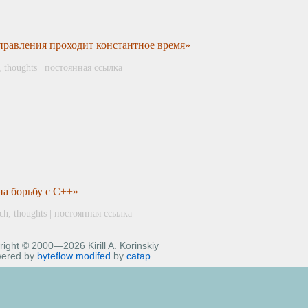
правления проходит константное время»
,
thoughts
|
постоянная ссылка
а борьбу с C++»
ech
,
thoughts
|
постоянная ссылка
ight © 2000—2026 Kirill A. Korinskiy
ered by
byteflow
modifed
by
catap
.