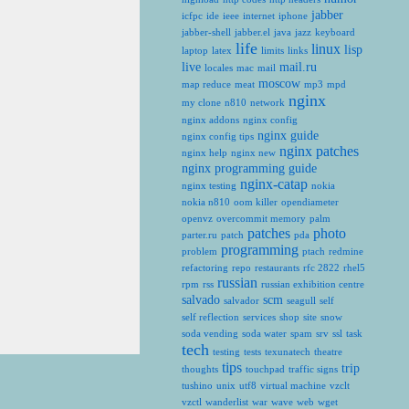
jabber
icfpc
ide
ieee
internet
iphone
jabber-shell
jabber.el
java
jazz
keyboard
life
linux
lisp
laptop
latex
limits
links
live
mail.ru
locales
mac
mail
moscow
map reduce
meat
mp3
mpd
nginx
my clone
n810
network
nginx addons
nginx config
nginx guide
nginx config tips
nginx patches
nginx help
nginx new
nginx programming guide
nginx-catap
nginx testing
nokia
nokia n810
oom killer
opendiameter
openvz
overcommit memory
palm
patches
photo
parter.ru
patch
pda
programming
problem
ptach
redmine
refactoring
repo
restaurants
rfc 2822
rhel5
russian
rpm
rss
russian exhibition centre
salvado
scm
salvador
seagull
self
self reflection
services
shop
site
snow
soda vending
soda water
spam
srv
ssl
task
tech
testing
tests
texunatech
theatre
tips
trip
thoughts
touchpad
traffic signs
tushino
unix
utf8
virtual machine
vzclt
vzctl
wanderlist
war
wave
web
wget