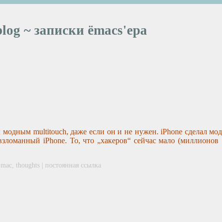
blog ~ записки ёmacs'ера
 модным multitouch, даже если он и не нужен. iPhone сделал мо
взломанный iPhone. То, что „хакеров“ сейчас мало (миллионов 
,
mac
,
thoughts
|
постоянная ссылка