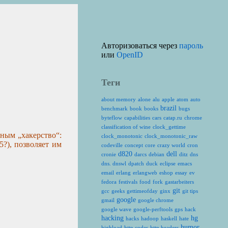
Авторизоваться через
пароль
или
OpenID
Теги
about memory
alone
alu
apple
atom
auto
brazil
benchmark
book
books
bugs
byteflow
capabilities
cars
catap.ru
chrome
classification of wine
clock_gettime
дным „хакерство“:
clock_monotonic
clock_monotonic_raw
5?), позволяет им
codeville
concept
core
crazy world
cron
d820
dell
cronie
darcs
debian
ditz
dns
dns. dnswl
dpatch
duck
eclipse
emacs
email
erlang
erlangweb
eshop
essay
ev
fedora
festivals
food
fork
gastarbeiters
git
gcc
geeks
gettimeofday
ginx
git tips
google
gmail
google chrome
google wave
google-perftools
gps
hack
hacking
hg
hacks
hadoop
haskell
hate
humor
highload
http codes
http headers