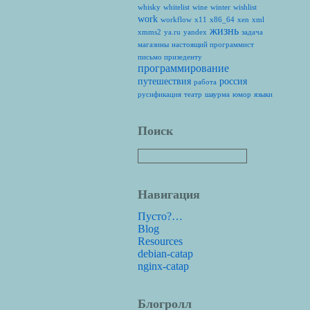
whisky
whitelist
wine
winter
wishlist
work
workflow
x11
x86_64
xen
xml
жизнь
xmms2
ya.ru
yandex
задача
магазины
настоящий программист
письмо призеденту
программирование
путешествия
россия
работа
русификация
театр
шаурма
юмор
языки
Поиск
Навигация
Пусто?…
Blog
Resources
debian-catap
nginx-catap
Блогролл