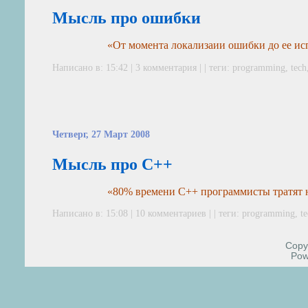
Мысль про ошибки
«От момента локализаии ошибки до ее ис
Написано в: 15:42 |
3 комментария
| | теги:
programming
,
tech
Четверг, 27 Март 2008
Мысль про C++
«80% времени C++ программисты тратят н
Написано в: 15:08 |
10 комментариев
| | теги:
programming
,
t
Copyr
Pow