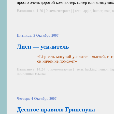
просто очень дорогой компьютер, плеер или коммуник
Написано в: 1:20 | 0 комментариев | | теги:
apple
,
humor
,
mac
,
t
Пятница, 5 Октябрь 2007
Лисп — усилитель
«Lisp есть могучий усилитель мыслей, и те
он ничем не поможет»
Написано в: 14:24 | 0 комментариев | | теги:
hacking
,
humor
,
lis
постоянная ссылка
Четверг, 4 Октябрь 2007
Десятое правило Гринспуна