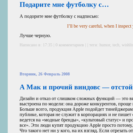
Подарите мне футболку с…
А подорите мне футболку с надписью:
I’ll be very careful, when I inspec
Лучше черную.
Написано в: 17:35 | 0 комментариев | | теги:
humor
,
tech
,
wishli
Вторник, 26 Февраль 2008
А Мак и прочий виндовс — отстой
Дизайн и отказ от слишком сложных функций — это виз
выстроена по модели: она дороже конкурентов, проще
Больше всего, продукция Apple подойдет тинейджера
публике, которая не служит в корпорациях и не пишет e
ведется на «модные бренды», «культовый статус» и пр
все». Эти люди купят продукцию Apple просто потому,
Что такого нет ни у кого, на их взгляд. Если отрезать