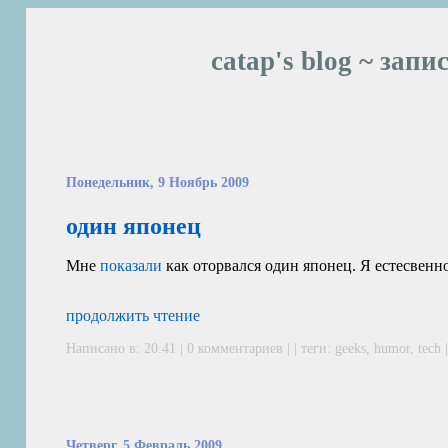
catap's blog ~ запи
Понедельник, 9 Ноябрь 2009
один японец
Мне
показали
как оторвался один японец. Я естесвенно
продолжить чтение
Написано в: 20:41 | 0 комментариев | | теги:
geeks
,
humor
,
tech
Четверг, 5 Февраль 2009