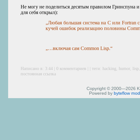
Не могу не поделиться десятым правилом Гринспуна и 
для себя открыл):
„Любая большая система на C или Fortran
кучей ошибок реализацию половины Commo
„…включая сам Common Lisp.“
Написано в: 3:44 | 0 комментариев | | теги:
hacking
,
humor
,
lisp
постоянная ссылка
Copyright © 2000—2026 Kiri
Powered by
byteflow
mod