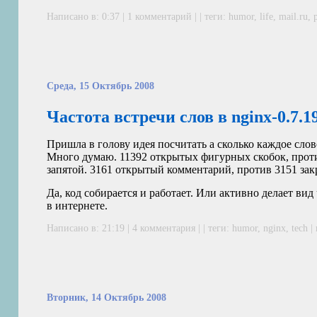
Написано в: 0:37 |
1 комментарий
| | теги:
humor
,
life
,
mail.ru
,
Среда, 15 Октябрь 2008
Частота встречи слов в nginx-0.7.1
Пришла в голову идея посчитать а сколько каждое слов
Много думаю. 11392 открытых фигурных скобок, проти
запятой. 3161 открытый комментарий, против 3151 з
Да, код собирается и работает. Или активно делает вид
в интернете.
Написано в: 21:19 |
4 комментария
| | теги:
humor
,
nginx
,
tech
|
Вторник, 14 Октябрь 2008