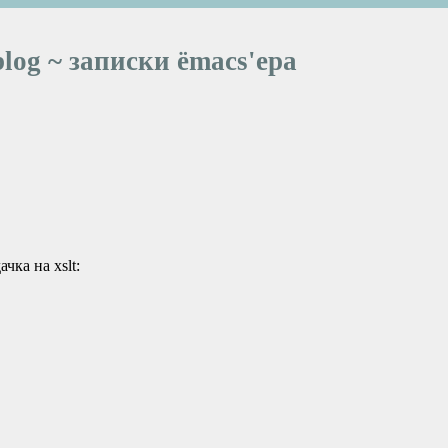
blog ~ записки ёmacs'ера
чка на xslt: