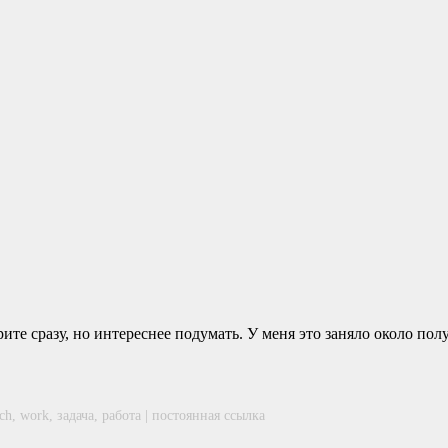
е сразу, но интереснее подумать. У меня это заняло около полу 
ech
,
work
,
задача
,
работа
|
постоянная ссылка