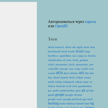
Авторизоваться через
пароль
или
OpenID
Теги
about memory
alone
alu
apple
atom
auto
brazil
benchmark
book
books
bugs
byteflow
capabilities
cars
catap.ru
chrome
classification of wine
clock_gettime
clock_monotonic
clock_monotonic_raw
codeville
concept
core
crazy world
cron
d820
dell
cronie
darcs
debian
ditz
dns
dns. dnswl
dpatch
duck
eclipse
emacs
email
erlang
erlangweb
eshop
essay
ev
fedora
festivals
food
fork
gastarbeiters
git
gcc
geeks
gettimeofday
ginx
git tips
google
gmail
google chrome
google wave
google-perftools
gps
hack
hacking
hg
hacks
hadoop
haskell
hate
humor
highload
http codes
http headers