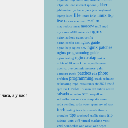
jabber
icfpc
ide
ieee
internet
iphone
jabber-shell
jabber.el
java
jazz
keyboard
life
linux
lisp
laptop
latex
limits
links
live
mail.ru
locales
mac
mail
moscow
map reduce
meat
mp3
mpd
nginx
my clone
n810
network
nginx addons
nginx config
nginx guide
nginx config tips
nginx patches
nginx help
nginx new
nginx programming guide
nginx-catap
nginx testing
nokia
nokia n810
oom killer
opendiameter
openvz
overcommit memory
palm
patches
photo
parter.ru
patch
pda
programming
problem
ptach
redmine
refactoring
repo
restaurants
rfc 2822
rhel5
russian
rpm
rss
russian exhibition centre
salvado
scm
salvador
seagull
self
часа, а у вас?
self reflection
services
shop
site
snow
soda vending
soda water
spam
srv
ssl
task
tech
testing
tests
texunatech
theatre
tips
trip
thoughts
touchpad
traffic signs
tushino
unix
utf8
virtual machine
vzclt
vzctl
wanderlist
war
wave
web
wget