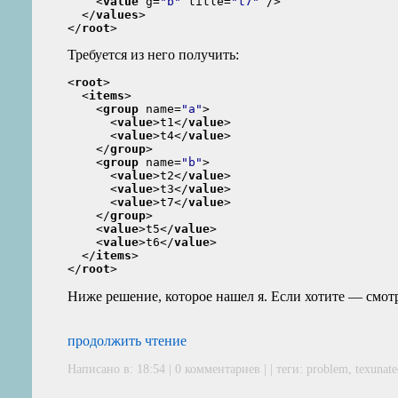
<
value
 g=
"b"
 title=
"t7"
 />
</
values
>
</
root
>
Требуется из него получить:
<
root
>
<
items
>
<
group
 name=
"a"
>
<
value
>
t1
</
value
>
<
value
>
t4
</
value
>
</
group
>
<
group
 name=
"b"
>
<
value
>
t2
</
value
>
<
value
>
t3
</
value
>
<
value
>
t7
</
value
>
</
group
>
<
value
>
t5
</
value
>
<
value
>
t6
</
value
>
</
items
>
</
root
>
Ниже решение, которое нашел я. Если хотите — смотрит
продолжить чтение
Написано в: 18:54 | 0 комментариев | | теги:
problem
,
texunat