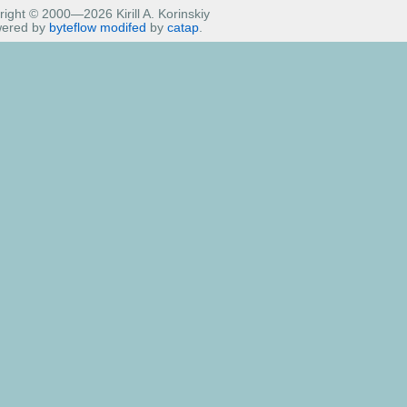
ight © 2000—2026 Kirill A. Korinskiy
ered by
byteflow
modifed
by
catap
.