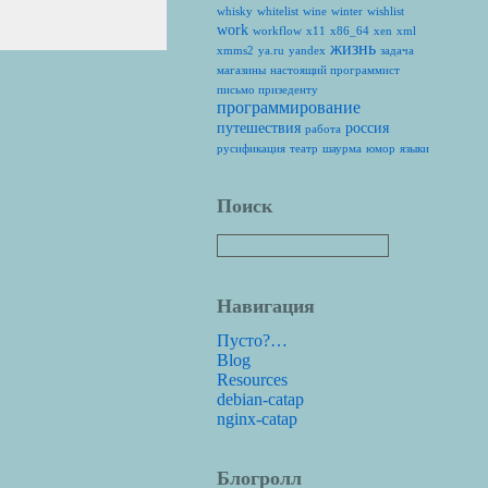
whisky
whitelist
wine
winter
wishlist
work
workflow
x11
x86_64
xen
xml
жизнь
xmms2
ya.ru
yandex
задача
магазины
настоящий программист
письмо призеденту
программирование
путешествия
россия
работа
русификация
театр
шаурма
юмор
языки
Поиск
Навигация
Пусто?…
Blog
Resources
debian-catap
nginx-catap
Блогролл