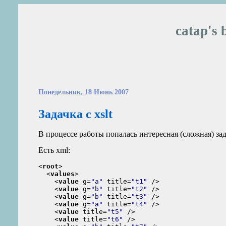
catap's 
Понедельник, 18 Июнь 2007
Задачка с xslt
В процессе работы попалась интересная (сложная) зада
Есть xml:
<
root
>
<
values
>
<
value
 g=
"a"
 title=
"t1"
 />
<
value
 g=
"b"
 title=
"t2"
 />
<
value
 g=
"b"
 title=
"t3"
 />
<
value
 g=
"a"
 title=
"t4"
 />
<
value
 title=
"t5"
 />
<
value
 title=
"t6"
 />