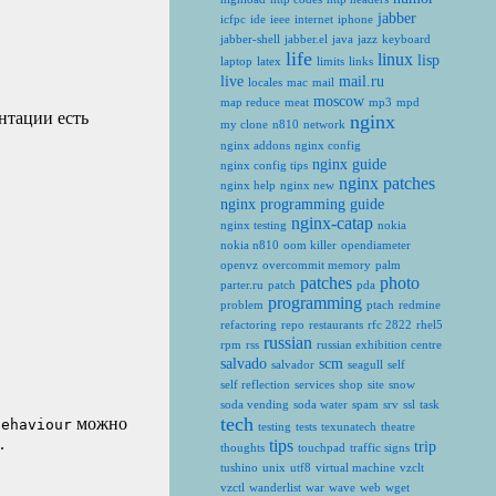
jabber
icfpc
ide
ieee
internet
iphone
jabber-shell
jabber.el
java
jazz
keyboard
life
linux
lisp
laptop
latex
limits
links
live
mail.ru
locales
mac
mail
moscow
map reduce
meat
mp3
mpd
нтации есть
nginx
my clone
n810
network
nginx addons
nginx config
nginx guide
nginx config tips
nginx patches
nginx help
nginx new
nginx programming guide
nginx-catap
nginx testing
nokia
nokia n810
oom killer
opendiameter
openvz
overcommit memory
palm
patches
photo
parter.ru
patch
pda
programming
problem
ptach
redmine
refactoring
repo
restaurants
rfc 2822
rhel5
russian
rpm
rss
russian exhibition centre
salvado
scm
salvador
seagull
self
self reflection
services
shop
site
snow
soda vending
soda water
spam
srv
ssl
task
tech
можно
behaviour
testing
tests
texunatech
theatre
.
tips
trip
thoughts
touchpad
traffic signs
tushino
unix
utf8
virtual machine
vzclt
vzctl
wanderlist
war
wave
web
wget