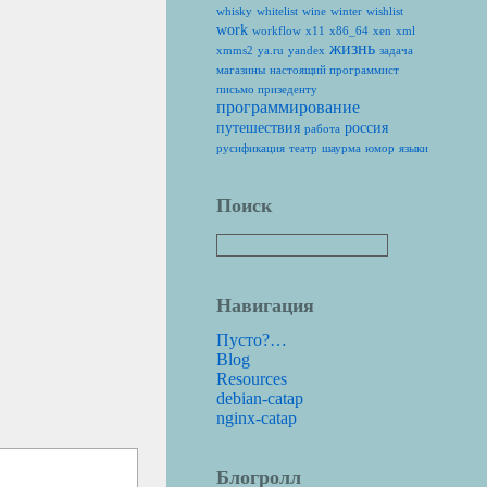
whisky
whitelist
wine
winter
wishlist
work
workflow
x11
x86_64
xen
xml
жизнь
xmms2
ya.ru
yandex
задача
магазины
настоящий программист
письмо призеденту
программирование
путешествия
россия
работа
русификация
театр
шаурма
юмор
языки
Поиск
Навигация
Пусто?…
Blog
Resources
debian-catap
nginx-catap
Блогролл