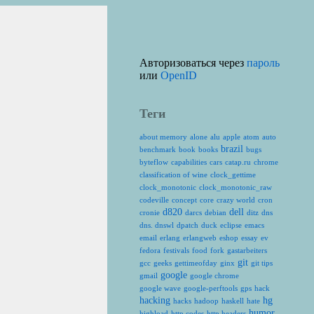
Авторизоваться через
пароль
или
OpenID
Теги
about memory
alone
alu
apple
atom
auto
brazil
benchmark
book
books
bugs
byteflow
capabilities
cars
catap.ru
chrome
classification of wine
clock_gettime
clock_monotonic
clock_monotonic_raw
codeville
concept
core
crazy world
cron
d820
dell
cronie
darcs
debian
ditz
dns
dns. dnswl
dpatch
duck
eclipse
emacs
email
erlang
erlangweb
eshop
essay
ev
fedora
festivals
food
fork
gastarbeiters
git
gcc
geeks
gettimeofday
ginx
git tips
google
gmail
google chrome
google wave
google-perftools
gps
hack
hacking
hg
hacks
hadoop
haskell
hate
humor
highload
http codes
http headers