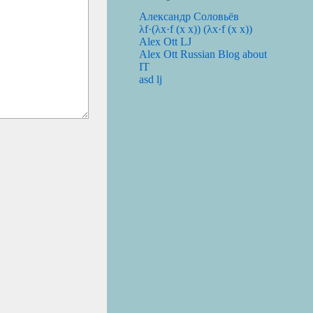
Александр Соловьёв
λf·(λx·f (x x)) (λx·f (x x))
Alex Ott LJ
Alex Ott Russian Blog about
IT
asd lj