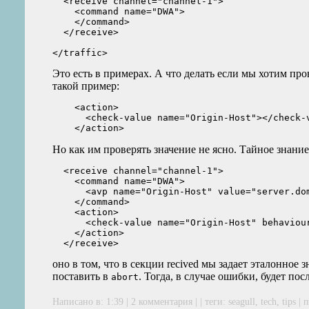
  <receive channel="channel-1">

    <command name="DWA">

    </command>

  </receive>

Это есть в примерах. А что делать если мы хотим про
такой пример:
    <action>

      <check-value name="Origin-Host"></check-v
Но как им проверять значение не ясно. Тайное знание
  <receive channel="channel-1">

    <command name="DWA">

      <avp name="Origin-Host" value="server.dom
    </command>

    <action>

      <check-value name="Origin-Host" behaviour
    </action>

оно в том, что в секции recived мы задает эталонное 
поставить в
. Тогда, в случае ошибки, будет п
abort
Написано в: 1:39 |
2 комментария
| | теги:
seagull
,
tech
,
tips
|
п