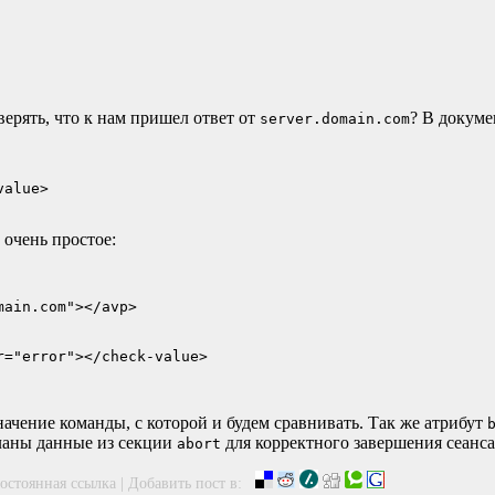
верять, что к нам пришел ответ от
? В докуме
server.domain.com
alue>

 очень простое:
ain.com"></avp>

="error"></check-value>

значение команды, с которой и будем сравнивать. Так же атрибут
осланы данные из секции
для корректного завершения сеанса
abort
остоянная ссылка
|
Добавить пост в: