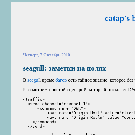
catap's 
Четверг, 7 Октябрь 2010
seagull: заметки на полях
В
seagul
l кроме
багов
есть тайное знание, которое без 
Рассмотрим простой сценарий, который посылает
D
<traffic>

  <send channel="channel-1">

      <command name="DWR">

          <avp name="Origin-Host" value="client
          <avp name="Origin-Realm" value="domai
    </command>

  </send>
