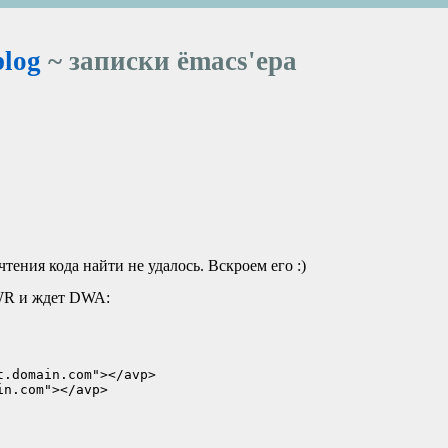
blog
~ записки ёmacs'ера
чтения кода найти не удалось. Вскроем его :)
WR
и ждет
DWA
:
.domain.com"></avp>

n.com"></avp>
