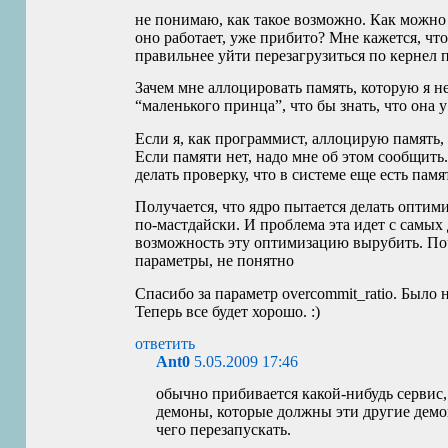
не понимаю, как такое возможно. Как можно р
оно работает, уже прибито? Мне кажется, чт
правильнее уйти перезагрузиться по кернел 
Зачем мне аллоцировать память, которую я не
“маленького принца”, что бы знать, что она у
Если я, как программист, аллоцирую память, 
Если памяти нет, надо мне об этом сообщить
делать проверку, что в системе еще есть пам
Получается, что ядро пытается делать оптим
по-мастдайски. И проблема эта идет с самых 
возможность эту оптимизацию вырубить. По
параметры, не понятно
Спасибо за параметр overcommit_ratio. Было н
Теперь все будет хорошо. :)
ответить
Ant0
5.05.2009 17:46
обычно прибивается какой-нибудь сервис, 
демоны, которые должны эти другие демо
чего перезапускать.