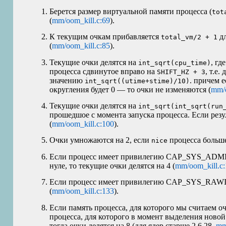
Берется размер виртуальной памяти процесса (
tot
(
mm/oom_kill.c:69
).
К текущим очкам прибавляется
дл
total_vm/2 + 1
(
mm/oom_kill.c:85
).
Текущие очки делятся на
, гд
int_sqrt(cpu_time)
процесса сдвинутое вправо на
, т.е.
SHIFT_HZ + 3
значению
. причем 
int_sqrt((utime+stime)/10)
округления будет 0 — то очки не изменяются (
mm/o
Текущие очки делятся на
int_sqrt(int_sqrt(run
прошедшое с момента запуска процесса. Если резу
(
mm/oom_kill.c:100
).
Очки умножаются на 2, если
процесса больше
nice
Если процесс имеет привилегию CAP_SYS_ADM
нуле, то текущие очки делятся на 4 (
mm/oom_kill.c
Если процесс имеет привилегию CAP_SYS_RAWIO,
(
mm/oom_kill.c:133
).
Если память процесса, для которого мы считаем о
процесса, для которого в момент выделения нов
тогда очки делятся на 8 (для ядер старше 2.6.28,
mm