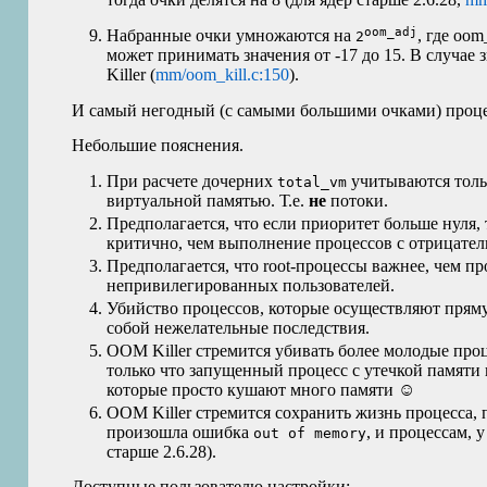
oom_adj
Набранные очки умножаются на
, где oo
2
может принимать значения от -17 до 15. В случае 
Killer (
mm/oom_kill.c:150
).
И самый негодный (с самыми большими очками) процес
Небольшие пояснения.
При расчете дочерних
учитываются толь
total_vm
виртуальной памятью. Т.е.
не
потоки.
Предполагается, что если приоритет больше нуля,
критично, чем выполнение процессов с отрицате
Предполагается, что root-процессы важнее, чем п
непривилегированных пользователей.
Убийство процессов, которые осуществляют пряму
собой нежелательные последствия.
OOM
Killer стремится убивать более молодые про
только что запущенный процесс с утечкой памяти 
которые просто кушают много памяти ☺
OOM
Killer стремится сохранить жизнь процесса,
произошла ошибка
, и процессам, 
out of memory
старше 2.6.28).
Доступные пользователю настройки: