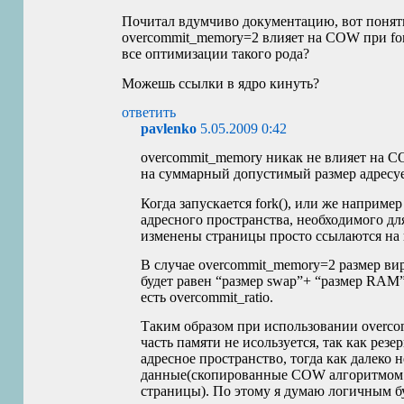
Почитал вдумчиво документацию, вот понять
overcommit_memory=2 влияет на
COW
при fo
все оптимизации такого рода?
Можешь ссылки в ядро кинуть?
ответить
pavlenko
5.05.2009 0:42
overcommit_memory никак не влияет на
C
на суммарный допустимый размер адресуе
Когда запускается fork(), или же наприм
адресного пространства, необходимого дл
изменены страницы просто ссылаются на
В случае overcommit_memory=2 размер вир
будет равен “размер swap”+ “размер
RAM
есть overcommit_ratio.
Таким образом при использовании overcom
часть памяти не исользуется, так как резе
адресное пространство, тогда как далеко 
данные(скопированные
COW
алгоритмом 
страницы). По этому я думаю логичным бу