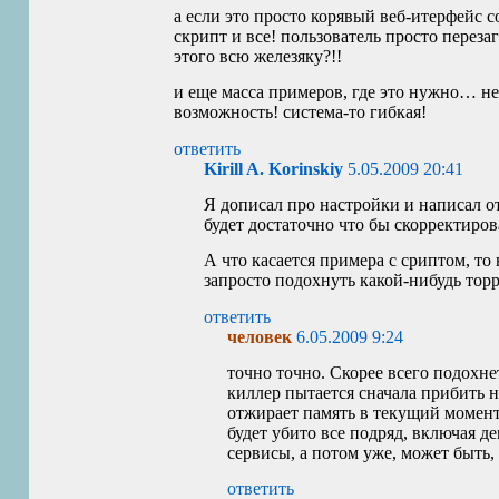
а если это просто корявый веб-итерфейс 
скрипт и все! пользователь просто переза
этого всю железяку?!!
и еще масса примеров, где это нужно… не
возможность! система-то гибкая!
ответить
Kirill A. Korinskiy
5.05.2009 20:41
Я дописал про настройки и написал о
будет достаточно что бы скорректиро
А что касается примера с сриптом, то
запросто подохнуть какой-нибудь торр
ответить
человек
6.05.2009 9:24
точно точно. Скорее всего подохне
киллер пытается сначала прибить н
отжирает память в текущий момент.
будет убито все подряд, включая д
сервисы, а потом уже, может быть, 
ответить