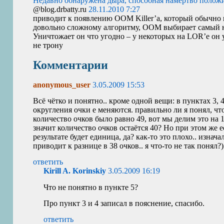
Недавно обнаружена дыра, способная намертво положить
@blog.drbatty.ru
28.11.2010 7:27
приводит к появлению
OOM
Killer’а, который обычно
довольно сложному алгоритму,
OOM
выбирает самый н
Уничтожает он что угодно – у некоторых на
LOR
’е он
не трону
Комментарии
anonymous_user
3.05.2009 15:53
Всё чётко и понятно.. кроме одной вещи: в пунктах 3, 
округления очки е меняются. правильно ли я понял, чт
количество очков было равно 49, вот мы делим это на 
значит количество очков остаётся 40? Но при этом же ес
результате будет единица, да? как-то это плохо.. изнача
приводит к разнице в 38 очков.. я что-то не так понял?)
ответить
Kirill A. Korinskiy
3.05.2009 16:19
Что не понятно в пункте 5?
Про пункт 3 и 4 записал в пояснение, спасибо.
ответить