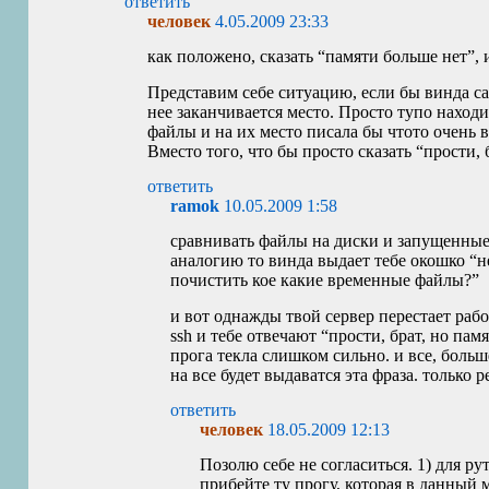
ответить
человек
4.05.2009 23:33
как положено, сказать “памяти больше нет”, 
Представим себе ситуацию, если бы винда сам
нее заканчивается место. Просто тупо наход
файлы и на их место писала бы чтото очень
Вместо того, что бы просто сказать “прости, 
ответить
ramok
10.05.2009 1:58
сравнивать файлы на диски и запущенные
аналогию то винда выдает тебе окошко “не
почистить кое какие временные файлы?”
и вот однажды твой сервер перестает раб
ssh и тебе отвечают “прости, брат, но памя
прога текла слишком сильно. и все, боль
на все будет выдаватся эта фраза. только р
ответить
человек
18.05.2009 12:13
Позолю себе не согласиться. 1) для ру
прибейте ту прогу, которая в данный 