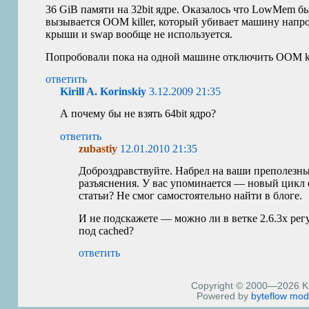
36 GiB памяти на 32bit ядре. Оказалось что LowMem б
вызывается
OOM
killer, который убивает машину нап
крыши и swap вообще не используется.
Попробовали пока на одной машине отключить
OOM
k
ответить
Kirill A. Korinskiy
3.12.2009 21:35
А почему бы не взять 64bit ядро?
ответить
zubastiy
12.01.2010 21:35
Доброздравствуйте. Набрел на ваши преполезны
разъяснения. У вас упоминается — новый цикл 
статьи? Не смог самостоятельно найти в блоге.
И не подскажете — можно ли в ветке 2.6.3х рег
под cached?
ответить
Copyright © 2000—2026 Kiri
Powered by
byteflow
mod