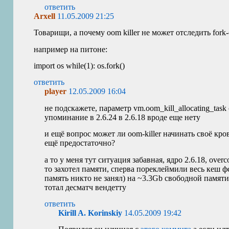
ответить
Arxell
11.05.2009 21:25
Товарищи, а почему oom killer не может отследить fork
например на питоне:
import os while(1): os.fork()
ответить
player
12.05.2009 16:04
не подскажете, параметр vm.oom_kill_allocating_tas
упоминание в 2.6.24 в 2.6.18 вроде еще нету
и ещё вопрос может ли oom-killer начинать своё кро
ещё предостаточно?
а то у меня тут ситуация забавная, ядро 2.6.18, ove
то захотел памяти, сперва пореклеймили весь кеш ф
память никто не занял) на ~3.3Gb свободной памяти 
тотал десматч вендетту
ответить
Kirill A. Korinskiy
14.05.2009 19:42