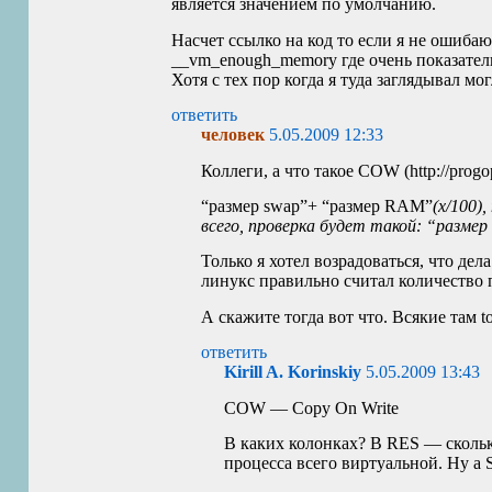
является значением по умолчанию.
Насчет ссылко на код то если я не ошибаю
__vm_enough_memory где очень показатель
Хотя с тех пор когда я туда заглядывал мо
ответить
человек
5.05.2009 12:33
Коллеги, а что такое
COW
(http://progo
“размер swap”+ “размер
RAM
”
(x/100)
всего, проверка будет такой: “разме
Только я хотел возрадоваться, что дел
линукс правильно считал количество па
А скажите тогда вот что. Всякие там 
ответить
Kirill A. Korinskiy
5.05.2009 13:43
COW
— Copy On Write
В каких колонках? В
RES
— скольк
процесса всего виртуальной. Ну а