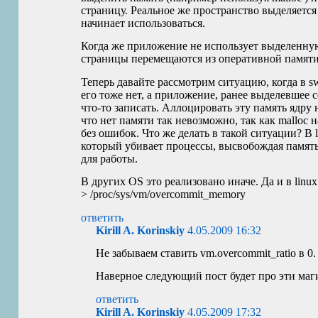
страницу. Реальное же пространство выделяется 
начинает использоваться.
Когда же приложение не использует выделенную
страницы перемещаются из оперативной памяти
Теперь давайте рассмотрим ситуацию, когда в s
его тоже нет, а приложение, ранее выделевшее 
что-то записать. Аллоцировать эту память ядру
что нет памяти так невозможно, так как malloc н
без ошибок. Что же делать в такой ситуации? В 
который убивает процессы, высвобождая памя
для работы.
В других
OS
это реализовано иначе. Да и в linu
> /proc/sys/vm/overcommit_memory
ответить
Kirill A. Korinskiy
4.05.2009 16:32
Не забываем ставить vm.overcommit_ratio в 0.
Наверное следующий пост будет про эти маг
ответить
Kirill A. Korinskiy
4.05.2009 17:32