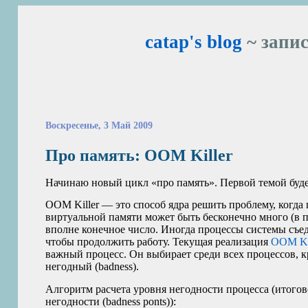
catap's blog
~ запис
Воскресенье, 3 Май 2009
Про память:
OOM
Killer
Начинаю новый цикл «про память». Первой темой буд
OOM
Killer — это способ ядра решить проблему, когда
виртуальной памяти может быть бесконечно много (в п
вполне конечное число. Иногда процессы системы съеда
чтобы продолжить работу. Текущая реализация
OOM
Ki
важный процесс. Он выбирает среди всех процессов, 
негодный (badness).
Алгоритм расчета уровня негодности процесса (итогово
негодности (badness ponts)):