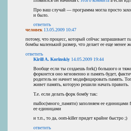
Появился он начиная с
этого коммита
а если идт
Про ваш случай — программа могла просто захот
и было.
ответить
человек
13.05.2009 10:47
потому, что процесс, который сейчас запрашивает па
бомбы маленький размер, что делает ее еще менее 
ответить
Kirill A. Korinskiy
14.05.2009 19:44
Вообще если ты создаешь fork() большого и тяж
форкнется оно мгновенно и память будет, факти
родитель не начнет модифицировать память. Тог
живет память, которую решили начать править.
Т.е. если делать форк бомбу так:
malloc(много_памяти) заполняем ее единицами fo
ее единицами
и т.п., то да, oom-killer придет крайне быстро ;)
ответить