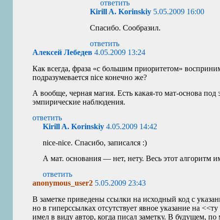
ответить
Kirill A. Korinskiy
5.05.2009 16:00
Спасибо. Сообразил.
ответить
Алексей Лебедев
4.05.2009 13:24
Как всегда, фраза «с большим приоритетом» восприни
подразумевается nice конечно же?
А вообще, черная магия. Есть какая-то мат-основа под
эмпирические наблюдения.
ответить
Kirill A. Korinskiy
4.05.2009 14:42
nice-nice. Спасибо, записался :)
А мат. основания — нет, нету. Весь этот алгоритм и
ответить
anonymous_user2
5.05.2009 23:43
В заметке приведены ссылки на исходный код с указа
но в гиперссылках отсутствует явное указание на <<ту
имел в виду автор, когда писал заметку. В будущем, по