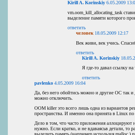
Kirill A. Korinskiy
6.05.2009 13:
vm.oom_kill_allocating_task став
выделение памяти которого про
ответить
человек
18.05.2009 12:17
Век живи, век учись. Спаси
ответить
Kirill A. Korinskiy
18.05.
Я где-то давал ссылку на 
ответить
pavlenko
4.05.2009 16:04
Да, без него обойтись можно и другие ОС так и 
можно отключить.
OOM
killer это всего лишь одна из вариантов 
пространства. И именно она принята в Linux п
Дело в том, что часто приложения аллоцируют 
нужно. Если кратко, и не вдаваясьв детали, то р
выделить память (например используя malloc ) 