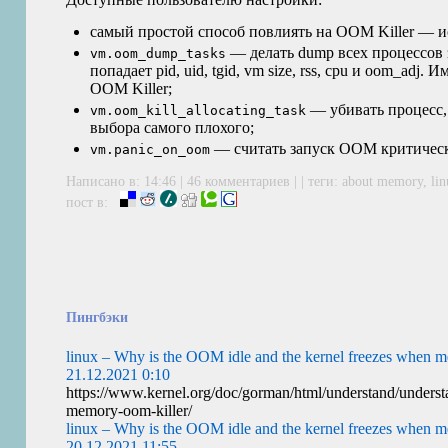
самый простой способ повлиять на
OOM
Killer — 
— делать dump всех процессов з
vm.oom_dump_tasks
попадает pid, uid, tgid, vm size, rss, cpu и oom_adj
OOM
Killer;
— убивать процесс, 
vm.oom_kill_allocating_task
выбора самого плохого;
— считать запуск
OOM
критичес
vm.panic_on_oom
Написано в: 14:46 |
46 комментариев
| | теги:
about memory
,
li
пост в:
Пингбэки
linux – Why is the OOM idle and the kernel freezes when 
21.12.2021 0:10
https://www.kernel.org/doc/gorman/html/understand/understa
memory-oom-killer/
linux – Why is the OOM idle and the kernel freezes when 
20.12.2021 11:55