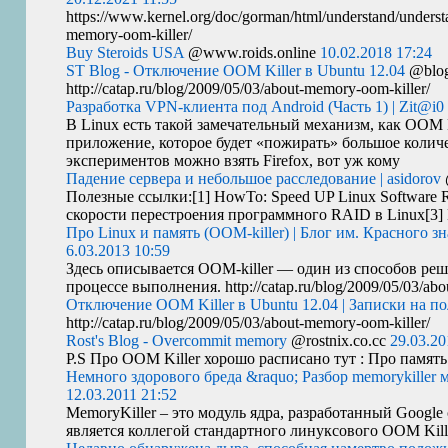
https://www.kernel.org/doc/gorman/html/understand/understa
memory-oom-killer/
Buy Steroids USA
@www.roids.online
10.02.2018 17:24
ST Blog - Отключение OOM Killer в Ubuntu 12.04
@blog
http://catap.ru/blog/2009/05/03/about-memory-oom-killer/
Разработка VPN-клиента под Android (Часть 1) | Zit@i0
В Linux есть такой замечательный механизм, как
OOM
приложение, которое будет «пожирать» большое количе
экспериментов можно взять Firefox, вот уж кому
Падение сервера и небольшое расследование | asidorov
Полезные ссылки:[1] HowTo: Speed
UP
Linux Software 
скорости перестроения программного
RAID
в Linux[3]
Про Linux и память (OOM-killer) | Блог им. Красного зн
6.03.2013 10:59
Здесь описывается
OOM
-killer — один из способов ре
процессе выполнения. http://catap.ru/blog/2009/05/03/abo
Отключение OOM Killer в Ubuntu 12.04 | Записки на п
http://catap.ru/blog/2009/05/03/about-memory-oom-killer/
Rost's Blog - Overcommit memory
@rostnix.co.cc
29.03.20
P.S Про
OOM
Killer хорошо расписано тут : Про памят
Немного здорового бреда &raquo; Разбор memorykiller 
12.03.2011 21:52
MemoryKiller – это модуль ядра, разработанный Google
является коллегой стандартного линуксового
OOM
Kil