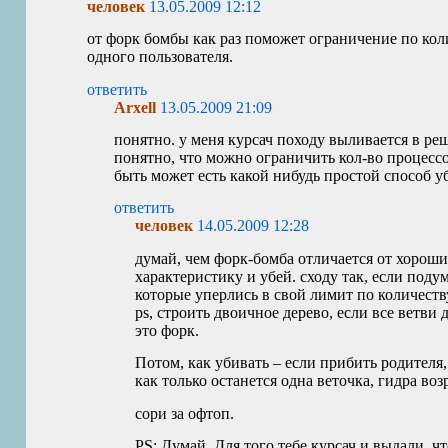
человек
13.05.2009 12:12
от форк бомбы как раз поможет ограничение по кол
одного пользователя.
ответить
Arxell
13.05.2009 21:09
понятно. у меня курсач походу выливается в ре
понятно, что можно ограничить кол-во процессов
быть может есть какой нибудь простой способ у
ответить
человек
14.05.2009 12:28
думай, чем форк-бомба отличается от хороши
характеристику и убей. сходу так, если поду
которые уперлись в свой лимит по количест
ps, строить двоичное дерево, если все ветви
это форк.
Потом, как убивать – если прибить родителя,
как только останется одна веточка, гидра воз
сори за офтоп.
PS
: Думай. Для того тебе курсач и выдали, чт