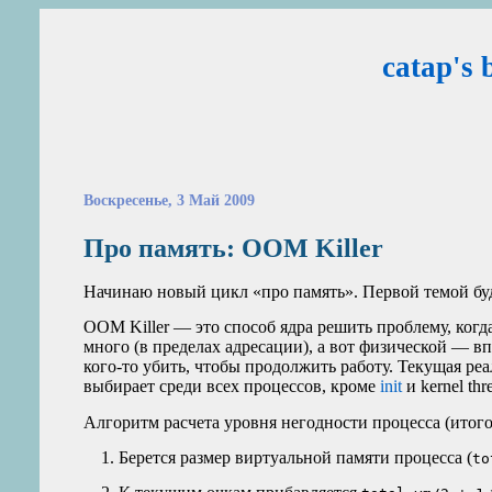
catap's 
Воскресенье, 3 Май 2009
Про память:
OOM
Killer
Начинаю новый цикл «про память». Первой темой бу
OOM
Killer — это способ ядра решить проблему, ког
много (в пределах адресации), а вот физической — в
кого‑то убить, чтобы продолжить работу. Текущая ре
выбирает среди всех процессов, кроме
init
и kernel th
Алгоритм расчета уровня негодности процесса (итогово
Берется размер виртуальной памяти процесса (
to