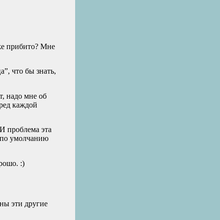
уже прибито? Мне
”, что бы знать,
т, надо мне об
еред каждой
 И проблема эта
у по умолчанию
рошо. :)
жны эти другие