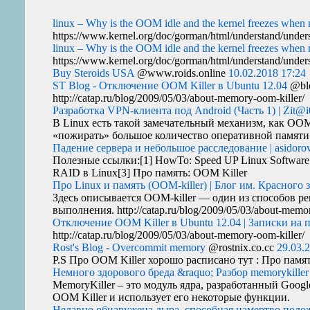
linux – Why is the OOM idle and the kernel freezes whe
https://www.kernel.org/doc/gorman/html/understand/unders
linux – Why is the OOM idle and the kernel freezes whe
https://www.kernel.org/doc/gorman/html/understand/unders
Buy Steroids USA
@www.roids.online
10.02.2018 17:24
ST Blog - Отключение OOM Killer в Ubuntu 12.04
@blo
http://catap.ru/blog/2009/05/03/about-memory-oom-killer/
Разработка VPN-клиента под Android (Часть 1) | Zit@i
В Linux есть такой замечательный механизм, как
OO
«пожирать» большое количество оперативной памяти у
Падение сервера и небольшое расследование | asidoro
Полезные ссылки:[1] HowTo: Speed
UP
Linux Software
RAID
в Linux[3] Про память:
OOM
Killer
Про Linux и память (OOM-killer) | Блог им. Красного 
Здесь описывается
OOM
-killer — один из способов 
выполнения. http://catap.ru/blog/2009/05/03/about-memor
Отключение OOM Killer в Ubuntu 12.04 | Записки на 
http://catap.ru/blog/2009/05/03/about-memory-oom-killer/
Rost's Blog - Overcommit memory
@rostnix.co.cc
29.03.
P.S Про
OOM
Killer хорошо расписано тут : Про памя
Немного здорового бреда &raquo; Разбор memorykiller
MemoryKiller – это модуль ядра, разработанный Goog
OOM
Killer и использует его некоторые функции.
Недавно обнаружена дыра, способная намертво положит