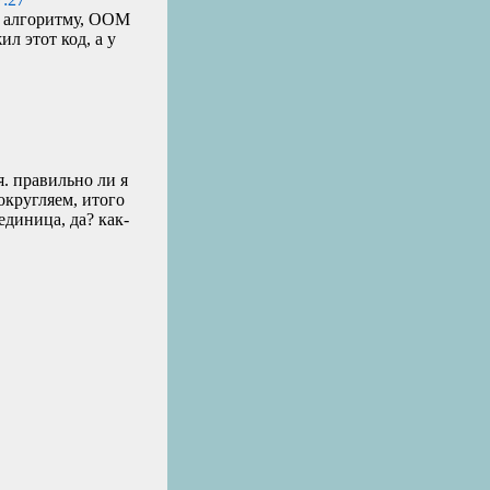
 алгоритму,
OOM
ил этот код, а у
я. правильно ли я
округляем, итого
единица, да? как-