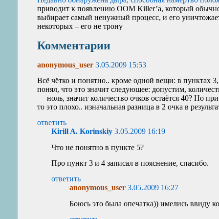
приводит к появлению
OOM
Killer’а, который обыч
выбирает самый ненужный процесс, и его уничтожает
некоторых – его не трону
Комментарии
anonymous_user
3.05.2009 15:53
Всё чётко и понятно.. кроме одной вещи: в пунктах 3
понял, что это значит следующее: допустим, количест
— ноль, значит количество очков остаётся 40? Но при э
то это плохо.. изначальная разница в 2 очка в результа
ответить
Kirill A. Korinskiy
3.05.2009 16:19
Что не понятно в пункте 5?
Про пункт 3 и 4 записал в пояснение, спасибо.
ответить
anonymous_user
3.05.2009 16:27
Боюсь это была опечатка)) имелись ввиду ко