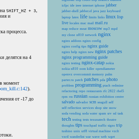
jabber
icfpc
ide
ieee
internet
iphone
 на
,
SHIFT_HZ + 3
jabber-shell
jabber.el
java
jazz
keyboard
ния и
life
linux
lisp
laptop
latex
limits
links
live
mail.ru
locales
mac
mail
moscow
map reduce
meat
mp3
mpd
ска процесса.
nginx
my clone
n810
network
nginx addons
nginx config
nginx guide
nginx config tips
nginx patches
nginx help
nginx new
 делятся на 4
nginx programming guide
nginx-catap
nginx testing
nokia
nokia n810
oom killer
opendiameter
openvz
overcommit memory
palm
patches
photo
parter.ru
patch
pda
 в момент
programming
problem
ptach
redmine
om_kill.c:142
).
refactoring
repo
restaurants
rfc 2822
rhel5
russian
rpm
rss
russian exhibition centre
ачения от -17 до
salvado
scm
salvador
seagull
self
self reflection
services
shop
site
snow
soda vending
soda water
spam
srv
ssl
task
tech
testing
tests
texunatech
theatre
tips
trip
thoughts
touchpad
traffic signs
tushino
unix
utf8
virtual machine
vzclt
отоки.
vzctl
wanderlist
war
wave
web
wget