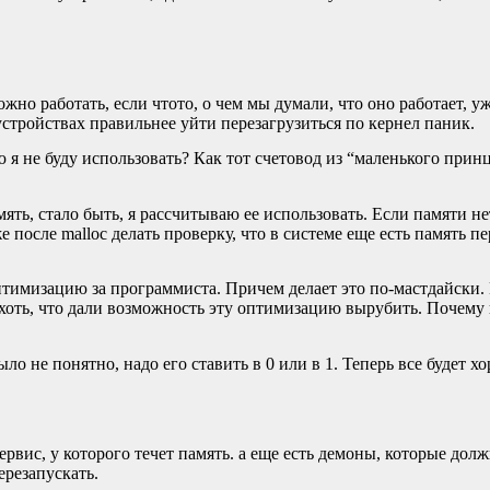
жно работать, если чтото, о чем мы думали, что оно работает, 
устройствах правильнее уйти перезагрузиться по кернел паник.
 я не буду использовать? Как тот счетовод из “маленького принца
ять, стало быть, я рассчитываю ее использовать. Если памяти не
 после malloc делать проверку, что в системе еще есть память п
оптимизацию за программиста. Причем делает это по-мастдайски.
 хоть, что дали возможность эту оптимизацию вырубить. Почем
ло не понятно, надо его ставить в 0 или в 1. Теперь все будет хо
рвис, у которого течет память. а еще есть демоны, которые дол
ерезапускать.