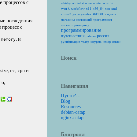
е процессов с
whisky
whitelist
wine
winter
wishlist
work
workflow
x11
x86_64
xen
xml
жизнь
xmms2
ya.ru
yandex
задача
магазины
настоящий программист
ые последствия.
письмо призеденту
й процесс с
программирование
путешествия
россия
работа
, и
 memory
русификация
театр
шаурма
юмор
языки
Поиск
ze, rss, cpu и
го;
Навигация
Пусто?…
Blog
Resources
debian-catap
nginx-catap
Блогролл