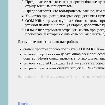
Предполагается, что если приоритет больше нул
отрицательным приоритетом.
Предполагается, что root-процессы важнее, чем
Убийство процессов, которые осуществляют прям
OOM
Killer стремится убивать более молодые п
утечкой памяти и не тронул старые, добротные 
OOM
Killer стремится сохранить жизнь процесс
процессам, у которых с ним есть общая память (дл
Доступные пользователю настройки:
самый простой способ повлиять на
OOM
Killer —
— делать dump всех процессов за
vm.oom_dump_tasks
oom_adj. Имеет смысл включать только для отлад
— убивать процесс
vm.oom_kill_allocating_task
— считать запуск
OOM
критиче
vm.panic_on_oom
Написано в: 14:46 |
46 комментариев
| | теги:
about memory
,
l
Пингбэки