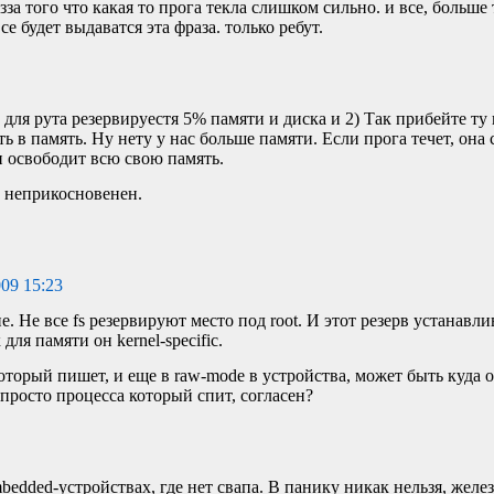
изза того что какая то прога текла слишком сильно. и все, больше
е будет выдаватся эта фраза. только ребут.
 для рута резервируестя 5% памяти и диска и 2) Так прибейте ту 
 в память. Ну нету у нас больше памяти. Если прога течет, она 
 освободит всю свою память.
 неприкосновенен.
009 15:23
. Не все fs резервируют место под root. И этот резерв устанавли
 для памяти он kernel-specific.
оторый пишет, и еще в raw-mode в устройства, может быть куда 
 просто процесса который спит, согласен?
edded-устройствах, где нет свапа. В панику никак нельзя, желе