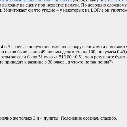
но выходит на сцену при нехватке памяти. По довольно сложному
. Уничтожает он что угодно – у некоторых на
LOR
’е он уничтож
, 4 и 5 в случае получения нуля после округления очки е меняютс
во очков было равно 49, вот мы делим это на 100, получаем 0.49,
том же если было 51 очко -> 51/100 =0.51, то в результате будет 
те приводит к разнице в 38 очков.. я что-то не так понял?)
нечно же только 3 и 4 пункты. Пояснение осознал, спасибо.