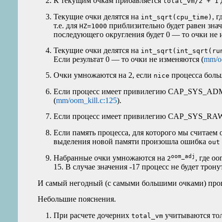
К текущим очкам прибавляется
total_vm/2 + 1
Текущие очки делятся на
, 
int_sqrt(cpu_time)
т.е. для
приблизительно будет равен зн
HZ=1000
последующего округления будет 0 — то очки не 
Текущие очки делятся на
int_sqrt(int_sqrt(ru
Если результат 0 — то очки не изменяются (
mm/oo
Очки умножаются на 2, если
процесса больш
nice
Если процесс имеет привилегию CAP_SYS_ADMI
(
mm/oom_kill.c:125
).
Если процесс имеет привилегию CAP_SYS_RAWIO
Если память процесса, для которого мы считаем 
выделения новой памяти произошла ошибка
out
oom_adj
Набранные очки умножаются на
, где o
2
15. В случае значения -17 процесс не будет трон
И самый негодный (с самыми большими очками) проц
Небольшие пояснения.
При расчете дочерних
учитываются тол
total_vm