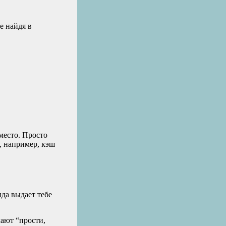
е найдя в
 место. Просто
, например, кэш
да выдает тебе
чают “прости,