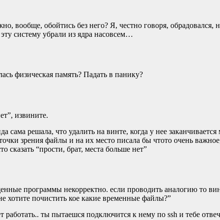
о, вообще, обойтись без него? Я, честно говоря, обрадовался, н
о эту систему убрали из ядра насовсем…
лась физическая память? Падать в панику?
ет”, извините.
а сама решала, что удалить на винте, когда у нее заканчивается
точки зрения файлы и на их место писала бы чтото очень важное
о сказать “прости, брат, места больше нет”
енные программы некорректно. если проводить аналогию то вин
 не хотите почистить кое какие временные файлы?”
т работать.. ты пытаешся подключится к нему по ssh и тебе отве