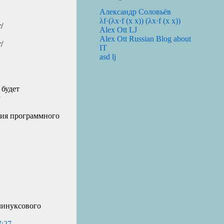
Александр Соловьёв
λf·(λx·f (x x)) (λx·f (x x))
/
Alex Ott LJ
Alex Ott Russian Blog about
/
IT
asd lj
 будет
у
ения программного
 линуксового
7:27