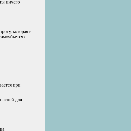
 ты ничего
прогу, которая в
самоубъется с
вается при
опасней для
зка