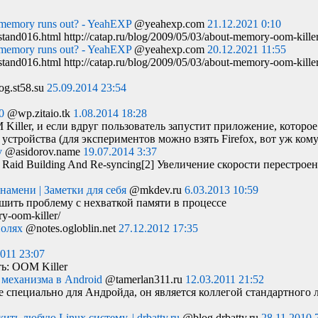
n memory runs out? - YeahEXP
@yeahexp.com
21.12.2021 0:10
tand016.html http://catap.ru/blog/2009/05/03/about-memory-oom-killer
n memory runs out? - YeahEXP
@yeahexp.com
20.12.2021 11:55
tand016.html http://catap.ru/blog/2009/05/03/about-memory-oom-killer
g.st58.su
25.09.2014 23:54
0
@wp.zitaio.tk
1.08.2014 18:28
M
Killer, и если вдруг пользователь запустит приложение, которое
стройства (для экспериментов можно взять Firefox, вот уж ком
v
@asidorov.name
19.07.2014 3:37
 Raid Building And Re-syncing[2] Увеличение скорости перестро
знамени | Заметки для себя
@mkdev.ru
6.03.2013 10:59
решить проблему с нехваткой памяти в процессе
y-oom-killer/
полях
@notes.ogloblin.net
27.12.2012 17:35
2011 23:07
ть:
OOM
Killer
 механизма в Android
@tamerlan311.ru
12.03.2011 21:52
le специально для Андройда, он является коллегой стандартного
ь любую Linux систему. | drbatty.ru
@blog.drbatty.ru
28.11.2010 