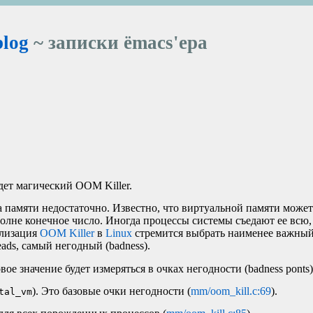
blog
~ записки ёmacs'ера
дет магический
OOM
Killer.
да памяти недостаточно. Известно, что виртуальной памяти може
полне конечное число. Иногда процессы системы съедают ее всю,
ализация
OOM
Killer
в
Linux
стремится выбрать наименее важный
reads, самый негодный (badness).
е значение будет измеряться в очках негодности (badness ponts)
). Это базовые очки негодности (
mm/oom_kill.c:69
).
tal_vm