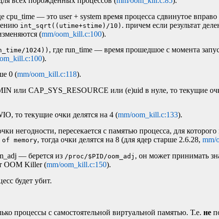
для всех порожденных процессов (
mm/oom_kill.c:85
).
где cpu_time — это user + system время процесса сдвинутое вправо
ачению
. причем если результат деле
int_sqrt((utime+stime)/10)
изменяются (
mm/oom_kill.c:100
).
, где run_time — время прошедшое с момента запу
n_time/1024))
m_kill.c:100
).
е 0 (
mm/oom_kill.c:118
).
N или CAP_SYS_RESOURCE или (e)uid в нуле, то текущие очки
, то текущие очки делятся на 4 (
mm/oom_kill.c:133
).
очки негодности, пересекается с памятью процесса, для которого
, тогда очки делятся на 8 (для ядер старше 2.6.28,
mm/o
 of memory
om_adj — берется из
, он может принимать зн
/proc/$PID/oom_adj
ут
OOM
Killer (
mm/oom_kill.c:150
).
есс будет убит.
ько процессы с самостоятельной виртуальной памятью. Т.е.
не
п