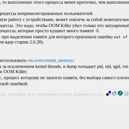
я, то выполнение этого процесса менее критично, чем выполнени
 процессы непривилегированных пользователей.
ую работу с устройствами, может повлечь за собой нежелательн
роцессы. Это надо, чтобы
OOM
Killer убил только что запущенны
процессы, которые просто кушают много памяти ☺
а, при выделении памяти для которого произошла ошибка
out of
я ядер старше 2.6.28).
 использовать
vm.overcommit_memory
;
 исключением kernel threads, в dump попадает pid, uid, tgid, vm si
ки
OOM
Killer;
, процесс которому не хватило памяти, без выбора самого плохо
ской ошибкой.
inux
,
oom killer
,
tech
|
постоянная ссылка
|
Добавить пост в: