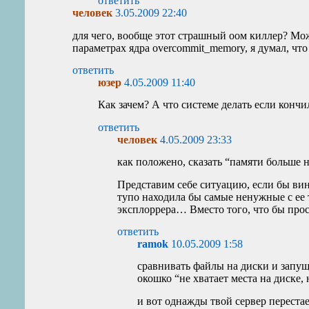
ответить
человек
3.05.2009 22:40
для чего, вообще этот страшный оом киллер? Можн
параметрах ядра overcommit_memory, я думал, чт
ответить
юзер
4.05.2009 11:40
Как зачем? А что системе делать если кончи
ответить
человек
4.05.2009 23:33
как положено, сказать “памяти больше н
Представим себе ситуацию, если бы винд
тупо находила бы самые ненужные с ее 
эксплоррера… Вместо того, что бы прост
ответить
ramok
10.05.2009 1:58
сравнивать файлы на диски и запущ
окошко “не хватает места на диске,
и вот однажды твой сервер перестае