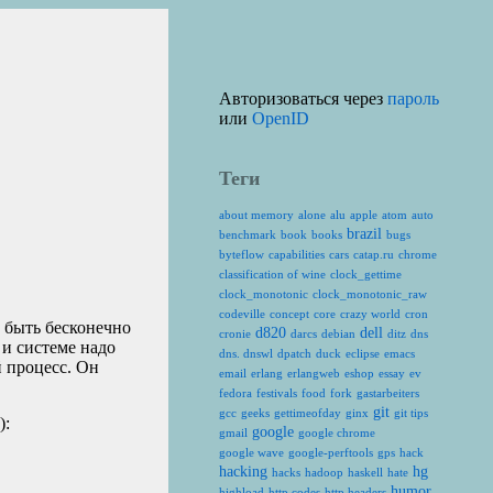
Авторизоваться через
пароль
или
OpenID
Теги
about memory
alone
alu
apple
atom
auto
brazil
benchmark
book
books
bugs
byteflow
capabilities
cars
catap.ru
chrome
classification of wine
clock_gettime
clock_monotonic
clock_monotonic_raw
codeville
concept
core
crazy world
cron
т быть бесконечно
d820
dell
cronie
darcs
debian
ditz
dns
 и системе надо
dns. dnswl
dpatch
duck
eclipse
emacs
 процесс. Он
email
erlang
erlangweb
eshop
essay
ev
fedora
festivals
food
fork
gastarbeiters
git
gcc
geeks
gettimeofday
ginx
git tips
):
google
gmail
google chrome
google wave
google-perftools
gps
hack
hacking
hg
hacks
hadoop
haskell
hate
humor
highload
http codes
http headers