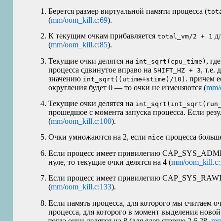
Берется размер виртуальной памяти процесса (
tot
(
mm/oom_kill.c:69
).
К текущим очкам прибавляется
дл
total_vm/2 + 1
(
mm/oom_kill.c:85
).
Текущие очки делятся на
, гд
int_sqrt(cpu_time)
процесса сдвинутое вправо на
, т.е.
SHIFT_HZ + 3
значению
. причем 
int_sqrt((utime+stime)/10)
округления будет 0 — то очки не изменяются (
mm/o
Текущие очки делятся на
int_sqrt(int_sqrt(run
прошедшое с момента запуска процесса. Если резу
(
mm/oom_kill.c:100
).
Очки умножаются на 2, если
процесса больше
nice
Если процесс имеет привилегию CAP_SYS_ADM
нуле, то текущие очки делятся на 4 (
mm/oom_kill.c
Если процесс имеет привилегию CAP_SYS_RAWIO,
(
mm/oom_kill.c:133
).
Если память процесса, для которого мы считаем о
процесса, для которого в момент выделения нов
тогда очки делятся на 8 (для ядер старше 2.6.28,
mm