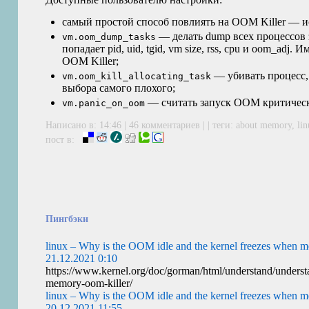
самый простой способ повлиять на
OOM
Killer — 
— делать dump всех процессов з
vm.oom_dump_tasks
попадает pid, uid, tgid, vm size, rss, cpu и oom_adj
OOM
Killer;
— убивать процесс, 
vm.oom_kill_allocating_task
выбора самого плохого;
— считать запуск
OOM
критичес
vm.panic_on_oom
Написано в: 14:46 |
46 комментариев
| | теги:
about memory
,
li
пост в:
Пингбэки
linux – Why is the OOM idle and the kernel freezes when 
21.12.2021 0:10
https://www.kernel.org/doc/gorman/html/understand/understa
memory-oom-killer/
linux – Why is the OOM idle and the kernel freezes when 
20.12.2021 11:55