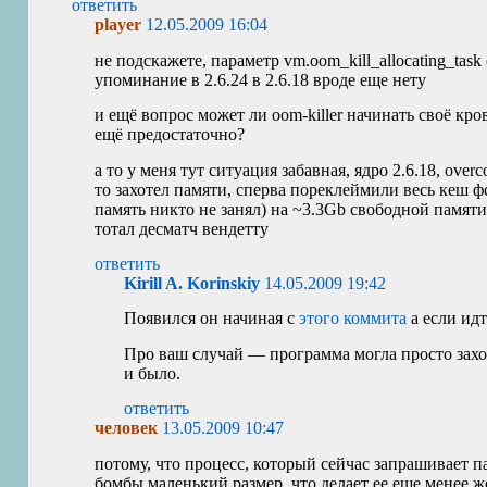
ответить
player
12.05.2009 16:04
не подскажете, параметр vm.oom_kill_allocating_tas
упоминание в 2.6.24 в 2.6.18 вроде еще нету
и ещё вопрос может ли oom-killer начинать своё кро
ещё предостаточно?
а то у меня тут ситуация забавная, ядро 2.6.18, ove
то захотел памяти, сперва пореклеймили весь кеш ф
память никто не занял) на ~3.3Gb свободной памяти 
тотал десматч вендетту
ответить
Kirill A. Korinskiy
14.05.2009 19:42
Появился он начиная с
этого коммита
а если идт
Про ваш случай — программа могла просто захот
и было.
ответить
человек
13.05.2009 10:47
потому, что процесс, который сейчас запрашивает па
бомбы маленький размер, что делает ее еще менее 