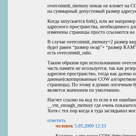
overcommit_memory никак не влияет на
C
на суммарный допустимый размер адресуе
Когда запускается fork(), или же наприм
адресного пространства, необходимого дл
изменены страницы просто ссылаются на
В случае overcommit_memory=2 размер вир
будет равен “размер swap”+ “размер
RAM
есть overcommit_ratio.
Таким образом при использовании overcom
часть памяти не исользуется, так как резе
адресное пространство, тогда как далеко 
данные(скопированные
COW
алгоритмом 
страницы). По этому я думаю логичным бу
является значением по умолчанию.
Насчет ссылко на код то если я не ошибаю
__vm_enough_memory где очень показатель
Хотя с тех пор когда я туда заглядывал мо
ответить
человек
5.05.2009 12:33
Коллеги, а что такое
COW
(http://progo