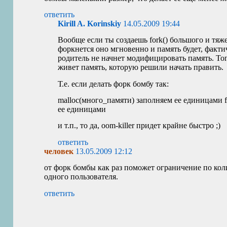
ответить
Kirill A. Korinskiy
14.05.2009 19:44
Вообще если ты создаешь fork() большого и тяж
форкнется оно мгновенно и память будет, факти
родитель не начнет модифицировать память. Тог
живет память, которую решили начать править.
Т.е. если делать форк бомбу так:
malloc(много_памяти) заполняем ее единицами fo
ее единицами
и т.п., то да, oom-killer придет крайне быстро ;)
ответить
человек
13.05.2009 12:12
от форк бомбы как раз поможет ограничение по кол
одного пользователя.
ответить