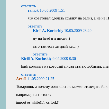
ответить
ramok
10.05.2009 1:51
я ж советовал сделать ссылку на релиз, а не на
ответить
Kirill A. Korinskiy
10.05.2009 23:29
ну на head я и писал :)
зато там есть хитрый хеш ;)
ответить
Kirill A. Korinskiy
6.05.2009 0:36
hash коммита на который писал статью добавил, спа
ответить
Arxell
11.05.2009 21:25
Товарищи, а почему oom killer не может отследить fork
например на питоне:
import os while(1): os.fork()