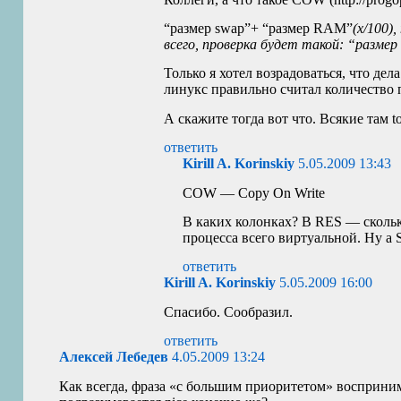
“размер swap”+ “размер
RAM
”
(x/100)
всего, проверка будет такой: “разме
Только я хотел возрадоваться, что дел
линукс правильно считал количество па
А скажите тогда вот что. Всякие там 
ответить
Kirill A. Korinskiy
5.05.2009 13:43
COW
— Copy On Write
В каких колонках? В
RES
— скольк
процесса всего виртуальной. Ну а
ответить
Kirill A. Korinskiy
5.05.2009 16:00
Спасибо. Сообразил.
ответить
Алексей Лебедев
4.05.2009 13:24
Как всегда, фраза «с большим приоритетом» восприни