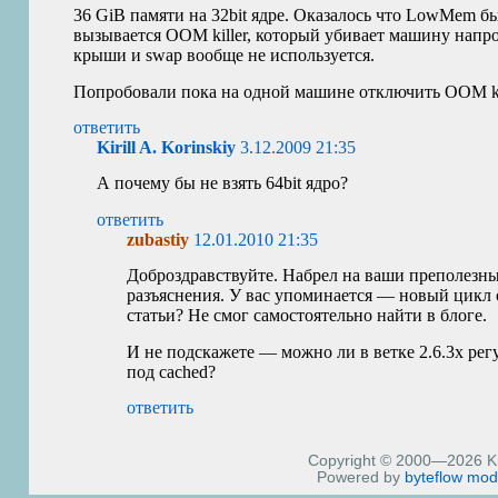
36 GiB памяти на 32bit ядре. Оказалось что LowMem б
вызывается
OOM
killer, который убивает машину нап
крыши и swap вообще не используется.
Попробовали пока на одной машине отключить
OOM
k
ответить
Kirill A. Korinskiy
3.12.2009 21:35
А почему бы не взять 64bit ядро?
ответить
zubastiy
12.01.2010 21:35
Доброздравствуйте. Набрел на ваши преполезны
разъяснения. У вас упоминается — новый цикл 
статьи? Не смог самостоятельно найти в блоге.
И не подскажете — можно ли в ветке 2.6.3х рег
под cached?
ответить
Copyright © 2000—2026 Kiri
Powered by
byteflow
mod