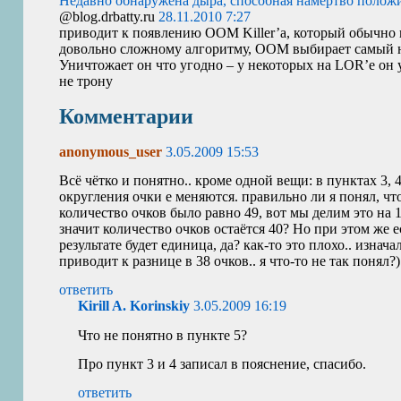
Недавно обнаружена дыра, способная намертво положить
@blog.drbatty.ru
28.11.2010 7:27
приводит к появлению
OOM
Killer’а, который обычно
довольно сложному алгоритму,
OOM
выбирает самый н
Уничтожает он что угодно – у некоторых на
LOR
’е он
не трону
Комментарии
anonymous_user
3.05.2009 15:53
Всё чётко и понятно.. кроме одной вещи: в пунктах 3, 
округления очки е меняются. правильно ли я понял, чт
количество очков было равно 49, вот мы делим это на 
значит количество очков остаётся 40? Но при этом же ес
результате будет единица, да? как-то это плохо.. изнача
приводит к разнице в 38 очков.. я что-то не так понял?)
ответить
Kirill A. Korinskiy
3.05.2009 16:19
Что не понятно в пункте 5?
Про пункт 3 и 4 записал в пояснение, спасибо.
ответить