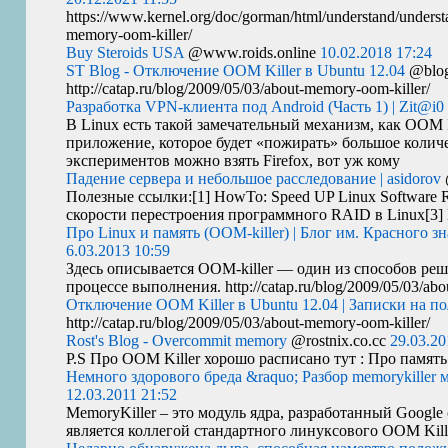
https://www.kernel.org/doc/gorman/html/understand/understa
memory-oom-killer/
Buy Steroids USA
@www.roids.online
10.02.2018 17:24
ST Blog - Отключение OOM Killer в Ubuntu 12.04
@blog
http://catap.ru/blog/2009/05/03/about-memory-oom-killer/
Разработка VPN-клиента под Android (Часть 1) | Zit@i0
В Linux есть такой замечательный механизм, как
OOM
приложение, которое будет «пожирать» большое количе
экспериментов можно взять Firefox, вот уж кому
Падение сервера и небольшое расследование | asidorov
Полезные ссылки:[1] HowTo: Speed
UP
Linux Software 
скорости перестроения программного
RAID
в Linux[3]
Про Linux и память (OOM-killer) | Блог им. Красного зн
6.03.2013 10:59
Здесь описывается
OOM
-killer — один из способов ре
процессе выполнения. http://catap.ru/blog/2009/05/03/abo
Отключение OOM Killer в Ubuntu 12.04 | Записки на п
http://catap.ru/blog/2009/05/03/about-memory-oom-killer/
Rost's Blog - Overcommit memory
@rostnix.co.cc
29.03.20
P.S Про
OOM
Killer хорошо расписано тут : Про памят
Немного здорового бреда &raquo; Разбор memorykiller 
12.03.2011 21:52
MemoryKiller – это модуль ядра, разработанный Google
является коллегой стандартного линуксового
OOM
Kil