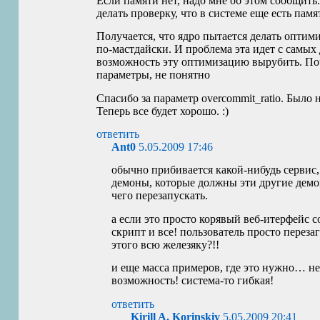
Если памяти нет, надо мне об этом сообщить
делать проверку, что в системе еще есть пам
Получается, что ядро пытается делать оптим
по-мастдайски. И проблема эта идет с самых 
возможность эту оптимизацию вырубить. По
параметры, не понятно
Спасибо за параметр overcommit_ratio. Было н
Теперь все будет хорошо. :)
ответить
Ant0
5.05.2009 17:46
обычно прибивается какой-нибудь сервис, 
демоны, которые должны эти другие демо
чего перезапускать.
а если это просто корявый веб-итерфейс 
скрипт и все! пользователь просто переза
этого всю железяку?!!
и еще масса примеров, где это нужно… не
возможность! система-то гибкая!
ответить
Kirill A. Korinskiy
5.05.2009 20:41