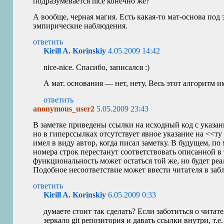
подразумевается nice конечно же?
А вообще, черная магия. Есть какая-то мат-основа под
эмпирические наблюдения.
ответить
Kirill A. Korinskiy
4.05.2009 14:42
nice-nice. Спасибо, записался :)
А мат. основания — нет, нету. Весь этот алгоритм и
ответить
anonymous_user2
5.05.2009 23:43
В заметке приведены ссылки на исходный код с указа
но в гиперссылках отсутствует явное указание на <<ту
имел в виду автор, когда писал заметку. В будущем, по
номера строк перестанут соответствовать описанной в
функциональность может остаться той же, но будет реа
Подобное несоответствие может ввести читателя в заб
ответить
Kirill A. Korinskiy
6.05.2009 0:33
думаете стоит так сделать? Если заботиться о читат
зеркало git репозитория и давать ссылки внутри, т.е