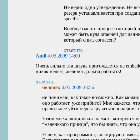
Не верно одно утверждение. Не все 
резерв устанавливается при создание
specific.
Вообще смерть процесса который пи
может быть куда опасней для данны
который спит, согласен?
ответить
Ant0
4.05.2009 14:00
Очень сильно эта штука пригождается на embedd
никак нельзя, железка должна работать!
ответить
человек
4.05.2009 23:56
не понимаю, как такое возможно. Как можно р
оно работает, уже прибито? Мне кажется, чт
правильнее уйти перезагрузиться по кернел 
Зачем мне аллоцировать память, которую я не
“маленького принца”, что бы знать, что она у
Если я, как программист, аллоцирую память, 