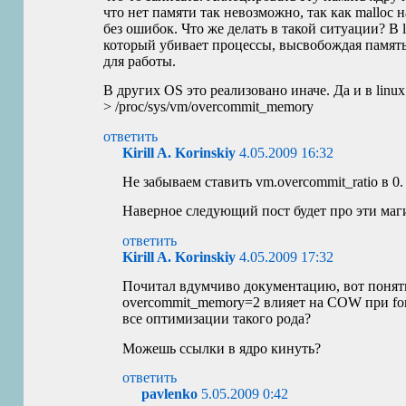
что нет памяти так невозможно, так как malloc н
без ошибок. Что же делать в такой ситуации? В 
который убивает процессы, высвобождая памя
для работы.
В других
OS
это реализовано иначе. Да и в linu
> /proc/sys/vm/overcommit_memory
ответить
Kirill A. Korinskiy
4.05.2009 16:32
Не забываем ставить vm.overcommit_ratio в 0.
Наверное следующий пост будет про эти маг
ответить
Kirill A. Korinskiy
4.05.2009 17:32
Почитал вдумчиво документацию, вот понять
overcommit_memory=2 влияет на
COW
при fo
все оптимизации такого рода?
Можешь ссылки в ядро кинуть?
ответить
pavlenko
5.05.2009 0:42