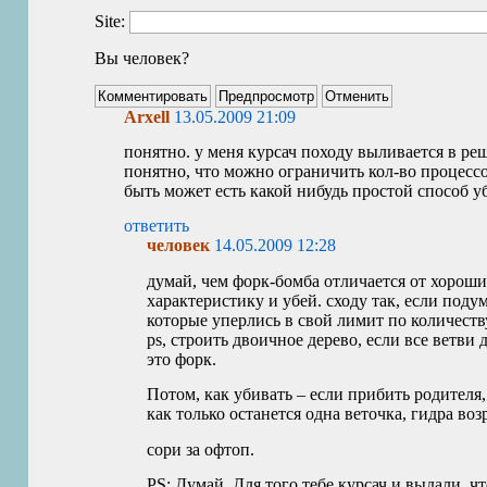
Site:
Вы человек?
Arxell
13.05.2009 21:09
понятно. у меня курсач походу выливается в ре
понятно, что можно ограничить кол-во процессов
быть может есть какой нибудь простой способ у
ответить
человек
14.05.2009 12:28
думай, чем форк-бомба отличается от хороши
характеристику и убей. сходу так, если поду
которые уперлись в свой лимит по количест
ps, строить двоичное дерево, если все ветви
это форк.
Потом, как убивать – если прибить родителя,
как только останется одна веточка, гидра воз
сори за офтоп.
PS
: Думай. Для того тебе курсач и выдали, чт