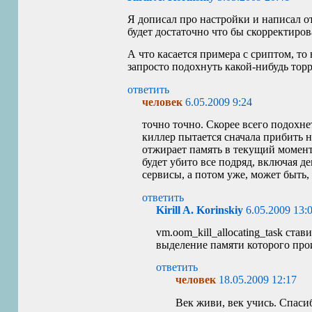
Я дописал про настройки и написал о
будет достаточно что бы скорректиро
А что касается примера с сриптом, то
запросто подохнуть какой-нибудь торр
ответить
человек
6.05.2009 9:24
точно точно. Скорее всего подохне
киллер пытается сначала прибить н
отжирает память в текущий момент.
будет убито все подряд, включая д
сервисы, а потом уже, может быть, 
ответить
Kirill A. Korinskiy
6.05.2009 13:
vm.oom_kill_allocating_task став
выделение памяти которого про
ответить
человек
18.05.2009 12:17
Век живи, век учись. Спаси