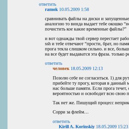
ответить
ramok
10.05.2009 1:58
сравнивать файлы на диски и запущенные
аналогию то винда выдает тебе окошко “не
почистить кое какие временные файлы?”
и вот однажды твой сервер перестает раб
ssh и тебе отвечают “прости, брат, но памя
прога текла слишком сильно. и все, боль
на все будет выдаватся эта фраза. только р
ответить
человек
18.05.2009 12:13
Позолю себе не согласиться. 1) для ру
прибейте ту прогу, которая в данный 
нас больше памяти. Если прога течет,
вероятностью и освободит всю свою п
Так нет же. Пишущий процесс неприк
Сорри за флейм…
ответить
Kirill A. Korinskiy
18.05.2009 15:23