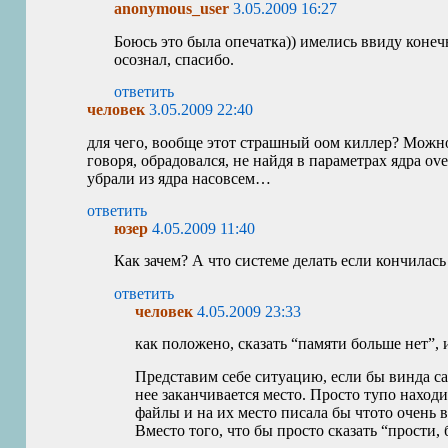
anonymous_user
3.05.2009 16:27
Боюсь это была опечатка)) имелись ввиду конеч
осознал, спасибо.
ответить
человек
3.05.2009 22:40
для чего, вообще этот страшный оом киллер? Можно,
говоря, обрадовался, не найдя в параметрах ядра ov
убрали из ядра насовсем…
ответить
юзер
4.05.2009 11:40
Как зачем? А что системе делать если кончилас
ответить
человек
4.05.2009 23:33
как положено, сказать “памяти больше нет”, 
Представим себе ситуацию, если бы винда сам
нее заканчивается место. Просто тупо наход
файлы и на их место писала бы чтото очень
Вместо того, что бы просто сказать “прости, 