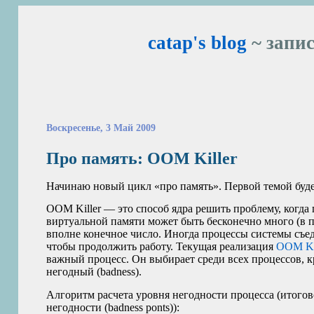
catap's blog
~ запис
Воскресенье, 3 Май 2009
Про память:
OOM
Killer
Начинаю новый цикл «про память». Первой темой буд
OOM
Killer — это способ ядра решить проблему, когда
виртуальной памяти может быть бесконечно много (в п
вполне конечное число. Иногда процессы системы съеда
чтобы продолжить работу. Текущая реализация
OOM
Ki
важный процесс. Он выбирает среди всех процессов, 
негодный (badness).
Алгоритм расчета уровня негодности процесса (итогово
негодности (badness ponts)):