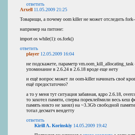
ответить
Arxell
11.05.2009 21:25
Товарищи, а почему oom killer не может отследить fork
например на питоне:
import os while(1): os.fork()
ответить
player
12.05.2009 16:04
не подскажете, параметр vm.oom_kill_allocating_tas
упоминание в 2.6.24 в 2.6.18 вроде еще нету
и ещё вопрос может ли oom-killer начинать своё кро
ещё предостаточно?
а то у меня тут ситуация забавная, ядро 2.6.18, ove
то захотел памяти, сперва пореклеймили весь кеш ф
память никто не занял) на ~3.3Gb свободной памяти 
тотал десматч вендетту
ответить
Kirill A. Korinskiy
14.05.2009 19:42