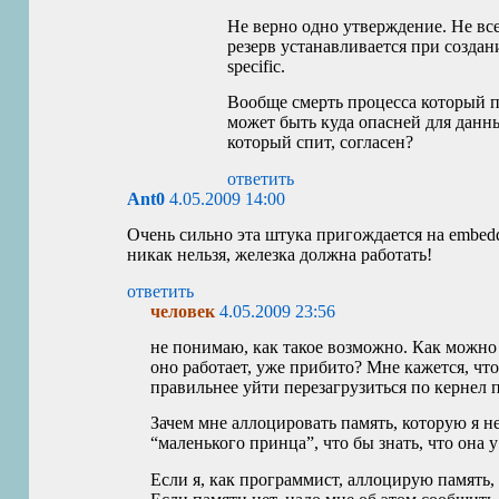
Не верно одно утверждение. Не все 
резерв устанавливается при создание
specific.
Вообще смерть процесса который пи
может быть куда опасней для данны
который спит, согласен?
ответить
Ant0
4.05.2009 14:00
Очень сильно эта штука пригождается на embedd
никак нельзя, железка должна работать!
ответить
человек
4.05.2009 23:56
не понимаю, как такое возможно. Как можно р
оно работает, уже прибито? Мне кажется, чт
правильнее уйти перезагрузиться по кернел 
Зачем мне аллоцировать память, которую я не
“маленького принца”, что бы знать, что она у
Если я, как программист, аллоцирую память, 