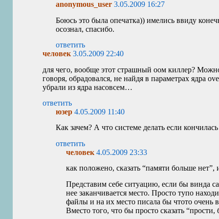
anonymous_user
3.05.2009 16:27
Боюсь это была опечатка)) имелись ввиду конеч
осознал, спасибо.
ответить
человек
3.05.2009 22:40
для чего, вообще этот страшный оом киллер? Можно,
говоря, обрадовался, не найдя в параметрах ядра ov
убрали из ядра насовсем…
ответить
юзер
4.05.2009 11:40
Как зачем? А что системе делать если кончилас
ответить
человек
4.05.2009 23:33
как положено, сказать “памяти больше нет”, 
Представим себе ситуацию, если бы винда сам
нее заканчивается место. Просто тупо наход
файлы и на их место писала бы чтото очень
Вместо того, что бы просто сказать “прости, 