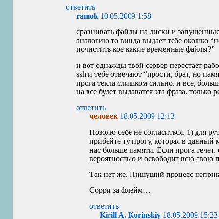
ответить
ramok
10.05.2009 1:58
сравнивать файлы на диски и запущенные
аналогию то винда выдает тебе окошко “не
почистить кое какие временные файлы?”
и вот однажды твой сервер перестает раб
ssh и тебе отвечают “прости, брат, но памя
прога текла слишком сильно. и все, боль
на все будет выдаватся эта фраза. только р
ответить
человек
18.05.2009 12:13
Позолю себе не согласиться. 1) для ру
прибейте ту прогу, которая в данный 
нас больше памяти. Если прога течет,
вероятностью и освободит всю свою п
Так нет же. Пишущий процесс неприк
Сорри за флейм…
ответить
Kirill A. Korinskiy
18.05.2009 15:23