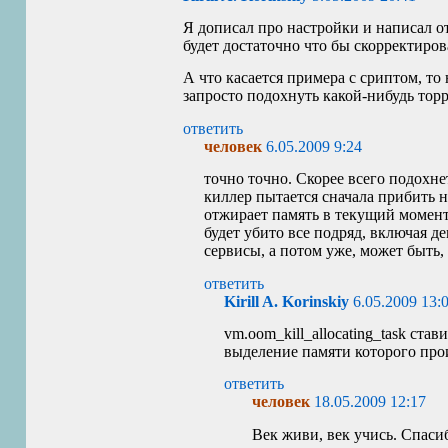
Я дописал про настройки и написал о
будет достаточно что бы скорректиро
А что касается примера с сриптом, то
запросто подохнуть какой-нибудь торр
ответить
человек
6.05.2009 9:24
точно точно. Скорее всего подохне
киллер пытается сначала прибить н
отжирает память в текущий момент.
будет убито все подряд, включая д
сервисы, а потом уже, может быть, 
ответить
Kirill A. Korinskiy
6.05.2009 13:
vm.oom_kill_allocating_task став
выделение памяти которого про
ответить
человек
18.05.2009 12:17
Век живи, век учись. Спаси