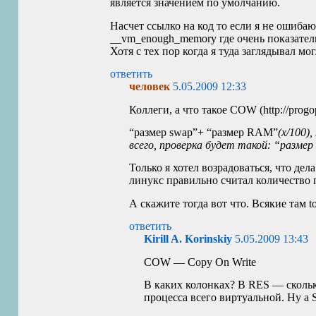
является значением по умолчанию.
Насчет ссылко на код то если я не ошибаю
__vm_enough_memory где очень показатель
Хотя с тех пор когда я туда заглядывал мо
ответить
человек
5.05.2009 12:33
Коллеги, а что такое
COW
(http://progo
“размер swap”+ “размер
RAM
”
(x/100)
всего, проверка будет такой: “разме
Только я хотел возрадоваться, что дел
линукс правильно считал количество па
А скажите тогда вот что. Всякие там 
ответить
Kirill A. Korinskiy
5.05.2009 13:43
COW
— Copy On Write
В каких колонках? В
RES
— скольк
процесса всего виртуальной. Ну а