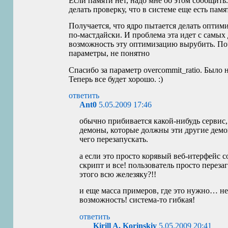
Если памяти нет, надо мне об этом сообщить
делать проверку, что в системе еще есть пам
Получается, что ядро пытается делать оптим
по-мастдайски. И проблема эта идет с самых 
возможность эту оптимизацию вырубить. По
параметры, не понятно
Спасибо за параметр overcommit_ratio. Было н
Теперь все будет хорошо. :)
ответить
Ant0
5.05.2009 17:46
обычно прибивается какой-нибудь сервис, 
демоны, которые должны эти другие демо
чего перезапускать.
а если это просто корявый веб-итерфейс 
скрипт и все! пользователь просто переза
этого всю железяку?!!
и еще масса примеров, где это нужно… не
возможность! система-то гибкая!
ответить
Kirill A. Korinskiy
5.05.2009 20:41