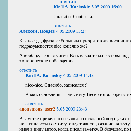
ответить
Kirill A. Korinskiy
5.05.2009 16:00
Спасибо. Сообразил.
ответить
Алексей Лебедев
4.05.2009 13:24
Как всегда, фраза «с большим приоритетом» восприни
подразумевается nice конечно же?
А вообще, черная магия. Есть какая-то мат-основа под
эмпирические наблюдения.
ответить
Kirill A. Korinskiy
4.05.2009 14:42
nice-nice. Спасибо, записался :)
А мат. основания — нет, нету. Весь этот алгоритм и
ответить
anonymous_user2
5.05.2009 23:43
В заметке приведены ссылки на исходный код с указа
но в гиперссылках отсутствует явное указание на <<ту
имел в виду автор, когда писал заметку. В будущем, по