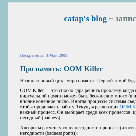
catap's blog
~ запис
Воскресенье, 3 Май 2009
Про память:
OOM
Killer
Начинаю новый цикл «про память». Первой темой буд
OOM
Killer — это способ ядра решить проблему, когда
виртуальной памяти может быть бесконечно много (в п
вполне конечное число. Иногда процессы системы съеда
чтобы продолжить работу. Текущая реализация
OOM
Ki
важный процесс. Он выбирает среди всех процессов, 
негодный (badness).
Алгоритм расчета уровня негодности процесса (итогово
негодности (badness ponts)):