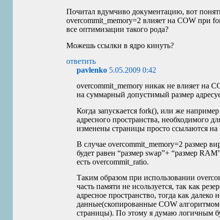
Почитал вдумчиво документацию, вот понять
overcommit_memory=2 влияет на
COW
при fo
все оптимизации такого рода?
Можешь ссылки в ядро кинуть?
ответить
pavlenko
5.05.2009 0:42
overcommit_memory никак не влияет на
C
на суммарный допустимый размер адресуе
Когда запускается fork(), или же наприм
адресного пространства, необходимого дл
изменены страницы просто ссылаются на
В случае overcommit_memory=2 размер вир
будет равен “размер swap”+ “размер
RAM
есть overcommit_ratio.
Таким образом при использовании overcom
часть памяти не исользуется, так как резе
адресное пространство, тогда как далеко 
данные(скопированные
COW
алгоритмом 
страницы). По этому я думаю логичным бу