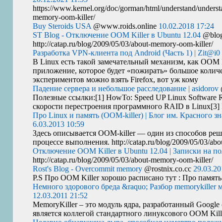
https://www.kernel.org/doc/gorman/html/understand/understa
memory-oom-killer/
Buy Steroids USA
@www.roids.online
10.02.2018 17:24
ST Blog - Отключение OOM Killer в Ubuntu 12.04
@blog
http://catap.ru/blog/2009/05/03/about-memory-oom-killer/
Разработка VPN-клиента под Android (Часть 1) | Zit@i0
В Linux есть такой замечательный механизм, как
OOM
приложение, которое будет «пожирать» большое количе
экспериментов можно взять Firefox, вот уж кому
Падение сервера и небольшое расследование | asidorov
Полезные ссылки:[1] HowTo: Speed
UP
Linux Software 
скорости перестроения программного
RAID
в Linux[3]
Про Linux и память (OOM-killer) | Блог им. Красного зн
6.03.2013 10:59
Здесь описывается
OOM
-killer — один из способов ре
процессе выполнения. http://catap.ru/blog/2009/05/03/abo
Отключение OOM Killer в Ubuntu 12.04 | Записки на п
http://catap.ru/blog/2009/05/03/about-memory-oom-killer/
Rost's Blog - Overcommit memory
@rostnix.co.cc
29.03.20
P.S Про
OOM
Killer хорошо расписано тут : Про памят
Немного здорового бреда &raquo; Разбор memorykiller 
12.03.2011 21:52
MemoryKiller – это модуль ядра, разработанный Google
является коллегой стандартного линуксового
OOM
Kil