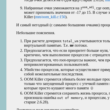
oom_adj
Набранные очки умножаются на
, где oo
2
может принимать значения от -17 до 15. В случае 
Killer (
mm/oom_kill.c:150
).
И самый негодный (с самыми большими очками) процес
Небольшие пояснения.
При расчете дочерних
учитываются толь
total_vm
виртуальной памятью. Т.е.
не
потоки.
Предполагается, что если приоритет больше нуля,
критично, чем выполнение процессов с отрицате
Предполагается, что root-процессы важнее, чем п
непривилегированных пользователей.
Убийство процессов, которые осуществляют пряму
собой нежелательные последствия.
OOM
Killer стремится убивать более молодые про
только что запущенный процесс с утечкой памяти 
которые просто кушают много памяти ☺
OOM
Killer стремится сохранить жизнь процесса,
произошла ошибка
, и процессам, 
out of memory
старше 2.6.28).
Доступные пользователю настройки: