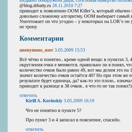
Недавно обнаружена дыра, способная намертво положить
@blog.drbatty.ru
28.11.2010 7:27
приводит к появлению
OOM
Killer’а, который обычно
довольно сложному алгоритму,
OOM
выбирает самый н
Уничтожает он что угодно – у некоторых на
LOR
’е он
не трону
Комментарии
anonymous_user
3.05.2009 15:53
Всё чётко и понятно.. кроме одной вещи: в пунктах 3, 
округления очки е меняются. правильно ли я понял, чт
количество очков было равно 49, вот мы делим это на 
значит количество очков остаётся 40? Но при этом же ес
результате будет единица, да? как-то это плохо.. изнача
приводит к разнице в 38 очков.. я что-то не так понял?)
ответить
Kirill A. Korinskiy
3.05.2009 16:19
Что не понятно в пункте 5?
Про пункт 3 и 4 записал в пояснение, спасибо.
ответить