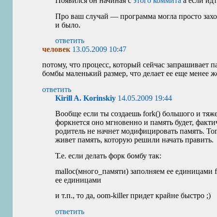
Появился он начиная с
этого коммита
а если идт
Про ваш случай — программа могла просто захот
и было.
ответить
человек
13.05.2009 10:47
потому, что процесс, который сейчас запрашивает па
бомбы маленький размер, что делает ее еще менее 
ответить
Kirill A. Korinskiy
14.05.2009 19:44
Вообще если ты создаешь fork() большого и тяж
форкнется оно мгновенно и память будет, факти
родитель не начнет модифицировать память. Тог
живет память, которую решили начать править.
Т.е. если делать форк бомбу так:
malloc(много_памяти) заполняем ее единицами fo
ее единицами
и т.п., то да, oom-killer придет крайне быстро ;)
ответить