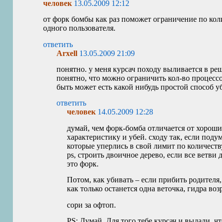
человек
13.05.2009 12:12
от форк бомбы как раз поможет ограничение по кол
одного пользователя.
ответить
Arxell
13.05.2009 21:09
понятно. у меня курсач походу выливается в ре
понятно, что можно ограничить кол-во процессов
быть может есть какой нибудь простой способ у
ответить
человек
14.05.2009 12:28
думай, чем форк-бомба отличается от хороши
характеристику и убей. сходу так, если поду
которые уперлись в свой лимит по количест
ps, строить двоичное дерево, если все ветви
это форк.
Потом, как убивать – если прибить родителя,
как только останется одна веточка, гидра воз
сори за офтоп.
PS
: Думай. Для того тебе курсач и выдали, чт