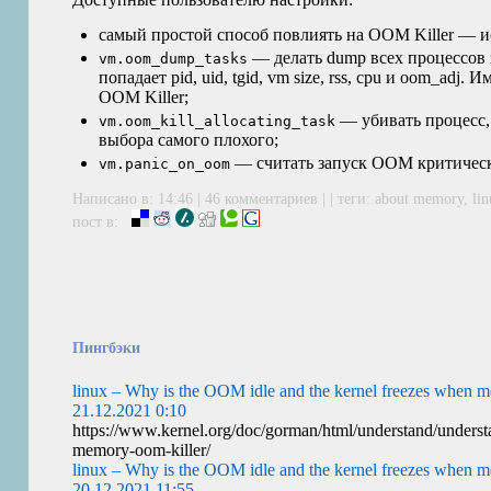
самый простой способ повлиять на
OOM
Killer — 
— делать dump всех процессов з
vm.oom_dump_tasks
попадает pid, uid, tgid, vm size, rss, cpu и oom_adj
OOM
Killer;
— убивать процесс, 
vm.oom_kill_allocating_task
выбора самого плохого;
— считать запуск
OOM
критичес
vm.panic_on_oom
Написано в: 14:46 |
46 комментариев
| | теги:
about memory
,
li
пост в:
Пингбэки
linux – Why is the OOM idle and the kernel freezes when 
21.12.2021 0:10
https://www.kernel.org/doc/gorman/html/understand/understa
memory-oom-killer/
linux – Why is the OOM idle and the kernel freezes when 
20.12.2021 11:55