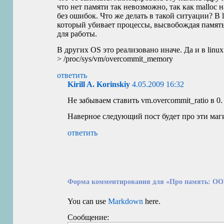
что нет памяти так невозможно, так как malloc н
без ошибок. Что же делать в такой ситуации? В 
который убивает процессы, высвобождая памя
для работы.
В других
OS
это реализовано иначе. Да и в linu
> /proc/sys/vm/overcommit_memory
ответить
Kirill A. Korinskiy
4.05.2009 16:32
Не забываем ставить vm.overcommit_ratio в 0.
Наверное следующий пост будет про эти маг
ответить
Форма комментирования для «Про память: OOM
You can use
Markdown
here.
Сообщение: