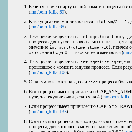
Берется размер виртуальной памяти процесса (
tot
(
mm/oom_kill.c:69
).
К текущим очкам прибавляется
дл
total_vm/2 + 1
(
mm/oom_kill.c:85
).
Текущие очки делятся на
, гд
int_sqrt(cpu_time)
процесса сдвинутое вправо на
, т.е.
SHIFT_HZ + 3
значению
. причем 
int_sqrt((utime+stime)/10)
округления будет 0 — то очки не изменяются (
mm/o
Текущие очки делятся на
int_sqrt(int_sqrt(run
прошедшое с момента запуска процесса. Если резу
(
mm/oom_kill.c:100
).
Очки умножаются на 2, если
процесса больше
nice
Если процесс имеет привилегию CAP_SYS_ADM
нуле, то текущие очки делятся на 4 (
mm/oom_kill.c
Если процесс имеет привилегию CAP_SYS_RAWIO,
(
mm/oom_kill.c:133
).
Если память процесса, для которого мы считаем о
процесса, для которого в момент выделения нов
тогда очки делятся на 8 (для ядер старше 2.6.28,
mm