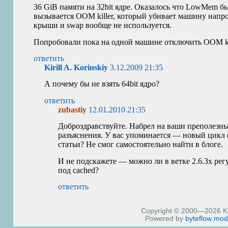
36 GiB памяти на 32bit ядре. Оказалось что LowMem б
вызывается
OOM
killer, который убивает машину нап
крыши и swap вообще не используется.
Попробовали пока на одной машине отключить
OOM
k
ответить
Kirill A. Korinskiy
3.12.2009 21:35
А почему бы не взять 64bit ядро?
ответить
zubastiy
12.01.2010 21:35
Доброздравствуйте. Набрел на ваши преполезны
разъяснения. У вас упоминается — новый цикл 
статьи? Не смог самостоятельно найти в блоге.
И не подскажете — можно ли в ветке 2.6.3х рег
под cached?
ответить
Copyright © 2000—2026 Kiri
Powered by
byteflow
mod