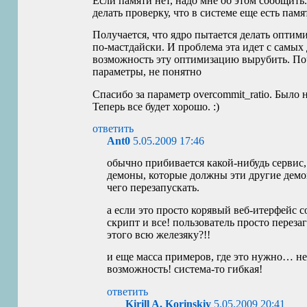
Если памяти нет, надо мне об этом сообщить
делать проверку, что в системе еще есть пам
Получается, что ядро пытается делать оптим
по-мастдайски. И проблема эта идет с самых 
возможность эту оптимизацию вырубить. По
параметры, не понятно
Спасибо за параметр overcommit_ratio. Было н
Теперь все будет хорошо. :)
ответить
Ant0
5.05.2009 17:46
обычно прибивается какой-нибудь сервис, 
демоны, которые должны эти другие демо
чего перезапускать.
а если это просто корявый веб-итерфейс 
скрипт и все! пользователь просто переза
этого всю железяку?!!
и еще масса примеров, где это нужно… не
возможность! система-то гибкая!
ответить
Kirill A. Korinskiy
5.05.2009 20:41