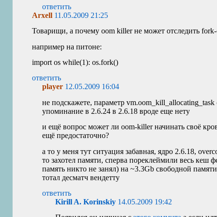
ответить
Arxell
11.05.2009 21:25
Товарищи, а почему oom killer не может отследить fork
например на питоне:
import os while(1): os.fork()
ответить
player
12.05.2009 16:04
не подскажете, параметр vm.oom_kill_allocating_tas
упоминание в 2.6.24 в 2.6.18 вроде еще нету
и ещё вопрос может ли oom-killer начинать своё кро
ещё предостаточно?
а то у меня тут ситуация забавная, ядро 2.6.18, ove
то захотел памяти, сперва пореклеймили весь кеш ф
память никто не занял) на ~3.3Gb свободной памяти 
тотал десматч вендетту
ответить
Kirill A. Korinskiy
14.05.2009 19:42