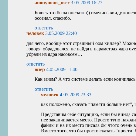
anonymous_user
3.05.2009 16:27
Боюсь это была опечатка)) имелись ввиду конеч
осознал, спасибо.
ответить
человек
3.05.2009 22:40
для чего, вообще этот страшный оом киллер? Можно,
говоря, обрадовался, не найдя в параметрах ядра ov
убрали из ядра насовсем…
ответить
юзер
4.05.2009 11:40
Как зачем? А что системе делать если кончилас
ответить
человек
4.05.2009 23:33
как положено, сказать “памяти больше нет”, 
Представим себе ситуацию, если бы винда сам
нее заканчивается место. Просто тупо наход
файлы и на их место писала бы чтото очень
Вместо того, что бы просто сказать “прости, 