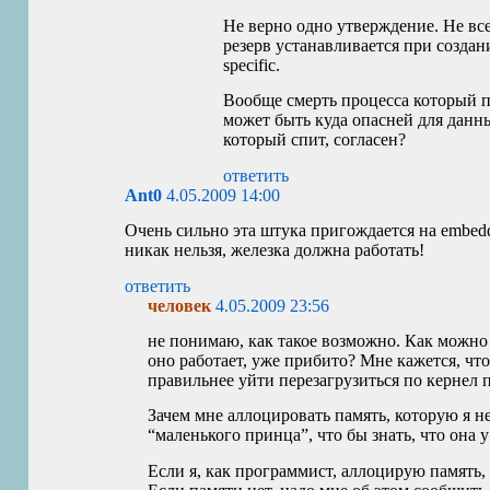
Не верно одно утверждение. Не все 
резерв устанавливается при создание
specific.
Вообще смерть процесса который пи
может быть куда опасней для данны
который спит, согласен?
ответить
Ant0
4.05.2009 14:00
Очень сильно эта штука пригождается на embedd
никак нельзя, железка должна работать!
ответить
человек
4.05.2009 23:56
не понимаю, как такое возможно. Как можно р
оно работает, уже прибито? Мне кажется, чт
правильнее уйти перезагрузиться по кернел 
Зачем мне аллоцировать память, которую я не
“маленького принца”, что бы знать, что она у
Если я, как программист, аллоцирую память, 