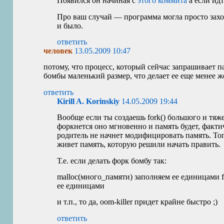
Появился он начиная с
этого коммита
а если идт
Про ваш случай — программа могла просто захот
и было.
ответить
человек
13.05.2009 10:47
потому, что процесс, который сейчас запрашивает па
бомбы маленький размер, что делает ее еще менее 
ответить
Kirill A. Korinskiy
14.05.2009 19:44
Вообще если ты создаешь fork() большого и тяж
форкнется оно мгновенно и память будет, факти
родитель не начнет модифицировать память. Тог
живет память, которую решили начать править.
Т.е. если делать форк бомбу так:
malloc(много_памяти) заполняем ее единицами fo
ее единицами
и т.п., то да, oom-killer придет крайне быстро ;)
ответить