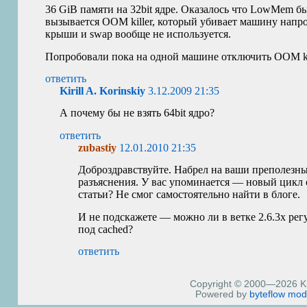
36 GiB памяти на 32bit ядре. Оказалось что LowMem б
вызывается
OOM
killer, который убивает машину нап
крыши и swap вообще не используется.
Попробовали пока на одной машине отключить
OOM
k
ответить
Kirill A. Korinskiy
3.12.2009 21:35
А почему бы не взять 64bit ядро?
ответить
zubastiy
12.01.2010 21:35
Доброздравствуйте. Набрел на ваши преполезны
разъяснения. У вас упоминается — новый цикл 
статьи? Не смог самостоятельно найти в блоге.
И не подскажете — можно ли в ветке 2.6.3х рег
под cached?
ответить
Copyright © 2000—2026 Kiri
Powered by
byteflow
mod