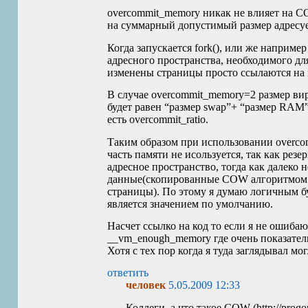
overcommit_memory никак не влияет на
C
на суммарный допустимый размер адресуе
Когда запускается fork(), или же наприм
адресного пространства, необходимого дл
изменены страницы просто ссылаются на
В случае overcommit_memory=2 размер вир
будет равен “размер swap”+ “размер
RAM
есть overcommit_ratio.
Таким образом при использовании overcom
часть памяти не исользуется, так как резе
адресное пространство, тогда как далеко 
данные(скопированные
COW
алгоритмом 
страницы). По этому я думаю логичным бу
является значением по умолчанию.
Насчет ссылко на код то если я не ошибаю
__vm_enough_memory где очень показатель
Хотя с тех пор когда я туда заглядывал мо
ответить
человек
5.05.2009 12:33
Коллеги, а что такое
COW
(http://progo