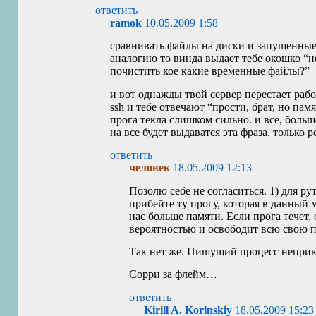
ответить
ramok
10.05.2009 1:58
сравнивать файлы на диски и запущенные
аналогию то винда выдает тебе окошко “не
почистить кое какие временные файлы?”
и вот однажды твой сервер перестает раб
ssh и тебе отвечают “прости, брат, но памя
прога текла слишком сильно. и все, боль
на все будет выдаватся эта фраза. только р
ответить
человек
18.05.2009 12:13
Позолю себе не согласиться. 1) для ру
прибейте ту прогу, которая в данный 
нас больше памяти. Если прога течет,
вероятностью и освободит всю свою п
Так нет же. Пишущий процесс неприк
Сорри за флейм…
ответить
Kirill A. Korinskiy
18.05.2009 15:23