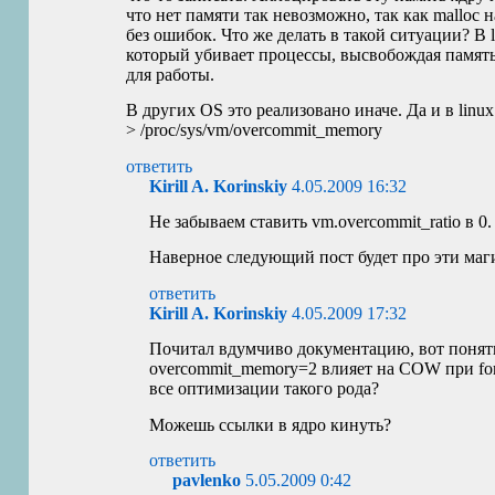
что нет памяти так невозможно, так как malloc н
без ошибок. Что же делать в такой ситуации? В 
который убивает процессы, высвобождая памя
для работы.
В других
OS
это реализовано иначе. Да и в linu
> /proc/sys/vm/overcommit_memory
ответить
Kirill A. Korinskiy
4.05.2009 16:32
Не забываем ставить vm.overcommit_ratio в 0.
Наверное следующий пост будет про эти маг
ответить
Kirill A. Korinskiy
4.05.2009 17:32
Почитал вдумчиво документацию, вот понять
overcommit_memory=2 влияет на
COW
при fo
все оптимизации такого рода?
Можешь ссылки в ядро кинуть?
ответить
pavlenko
5.05.2009 0:42