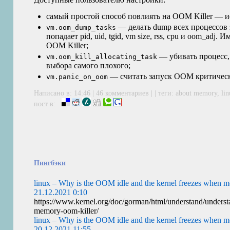
самый простой способ повлиять на
OOM
Killer — 
— делать dump всех процессов з
vm.oom_dump_tasks
попадает pid, uid, tgid, vm size, rss, cpu и oom_adj
OOM
Killer;
— убивать процесс, 
vm.oom_kill_allocating_task
выбора самого плохого;
— считать запуск
OOM
критичес
vm.panic_on_oom
Написано в: 14:46 |
46 комментариев
| | теги:
about memory
,
li
пост в:
Пингбэки
linux – Why is the OOM idle and the kernel freezes when 
21.12.2021 0:10
https://www.kernel.org/doc/gorman/html/understand/understa
memory-oom-killer/
linux – Why is the OOM idle and the kernel freezes when 
20.12.2021 11:55