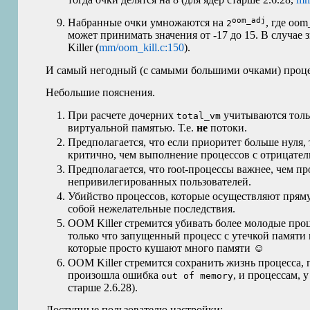
oom_adj
Набранные очки умножаются на
, где oo
2
может принимать значения от -17 до 15. В случае 
Killer (
mm/oom_kill.c:150
).
И самый негодный (с самыми большими очками) процес
Небольшие пояснения.
При расчете дочерних
учитываются толь
total_vm
виртуальной памятью. Т.е.
не
потоки.
Предполагается, что если приоритет больше нуля,
критично, чем выполнение процессов с отрицате
Предполагается, что root-процессы важнее, чем п
непривилегированных пользователей.
Убийство процессов, которые осуществляют пряму
собой нежелательные последствия.
OOM
Killer стремится убивать более молодые про
только что запущенный процесс с утечкой памяти 
которые просто кушают много памяти ☺
OOM
Killer стремится сохранить жизнь процесса,
произошла ошибка
, и процессам, 
out of memory
старше 2.6.28).
Доступные пользователю настройки: