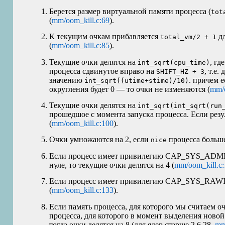
Берется размер виртуальной памяти процесса (
tot
(
mm/oom_kill.c:69
).
К текущим очкам прибавляется
дл
total_vm/2 + 1
(
mm/oom_kill.c:85
).
Текущие очки делятся на
, гд
int_sqrt(cpu_time)
процесса сдвинутое вправо на
, т.е.
SHIFT_HZ + 3
значению
. причем 
int_sqrt((utime+stime)/10)
округления будет 0 — то очки не изменяются (
mm/o
Текущие очки делятся на
int_sqrt(int_sqrt(run
прошедшое с момента запуска процесса. Если резу
(
mm/oom_kill.c:100
).
Очки умножаются на 2, если
процесса больше
nice
Если процесс имеет привилегию CAP_SYS_ADM
нуле, то текущие очки делятся на 4 (
mm/oom_kill.c
Если процесс имеет привилегию CAP_SYS_RAWIO,
(
mm/oom_kill.c:133
).
Если память процесса, для которого мы считаем о
процесса, для которого в момент выделения нов
тогда очки делятся на 8 (для ядер старше 2.6.28,
mm