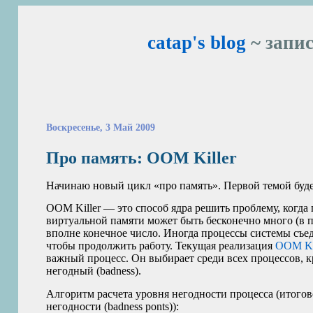
catap's blog
~ запис
Воскресенье, 3 Май 2009
Про память:
OOM
Killer
Начинаю новый цикл «про память». Первой темой буд
OOM
Killer — это способ ядра решить проблему, когда
виртуальной памяти может быть бесконечно много (в п
вполне конечное число. Иногда процессы системы съеда
чтобы продолжить работу. Текущая реализация
OOM
Ki
важный процесс. Он выбирает среди всех процессов, 
негодный (badness).
Алгоритм расчета уровня негодности процесса (итогово
негодности (badness ponts)):