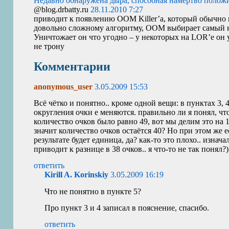
Недавно обнаружена дыра, способная намертво положить
@blog.drbatty.ru
28.11.2010 7:27
приводит к появлению
OOM
Killer’а, который обычно
довольно сложному алгоритму,
OOM
выбирает самый н
Уничтожает он что угодно – у некоторых на
LOR
’е он
не трону
Комментарии
anonymous_user
3.05.2009 15:53
Всё чётко и понятно.. кроме одной вещи: в пунктах 3, 
округления очки е меняются. правильно ли я понял, чт
количество очков было равно 49, вот мы делим это на 
значит количество очков остаётся 40? Но при этом же ес
результате будет единица, да? как-то это плохо.. изнача
приводит к разнице в 38 очков.. я что-то не так понял?)
ответить
Kirill A. Korinskiy
3.05.2009 16:19
Что не понятно в пункте 5?
Про пункт 3 и 4 записал в пояснение, спасибо.
ответить