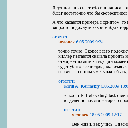
Я дописал про настройки и написал о
будет достаточно что бы скорректиро
А что касается примера с сриптом, то
запросто подохнуть какой-нибудь торр
ответить
человек
6.05.2009 9:24
точно точно. Скорее всего подохне
киллер пытается сначала прибить н
отжирает память в текущий момент.
будет убито все подряд, включая д
сервисы, а потом уже, может быть, 
ответить
Kirill A. Korinskiy
6.05.2009 13:
vm.oom_kill_allocating_task став
выделение памяти которого про
ответить
человек
18.05.2009 12:17
Век живи, век учись. Спаси