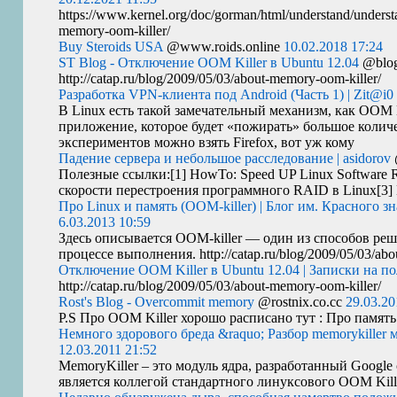
https://www.kernel.org/doc/gorman/html/understand/understa
memory-oom-killer/
Buy Steroids USA
@www.roids.online
10.02.2018 17:24
ST Blog - Отключение OOM Killer в Ubuntu 12.04
@blog
http://catap.ru/blog/2009/05/03/about-memory-oom-killer/
Разработка VPN-клиента под Android (Часть 1) | Zit@i0
В Linux есть такой замечательный механизм, как
OOM
приложение, которое будет «пожирать» большое количе
экспериментов можно взять Firefox, вот уж кому
Падение сервера и небольшое расследование | asidorov
Полезные ссылки:[1] HowTo: Speed
UP
Linux Software 
скорости перестроения программного
RAID
в Linux[3]
Про Linux и память (OOM-killer) | Блог им. Красного зн
6.03.2013 10:59
Здесь описывается
OOM
-killer — один из способов ре
процессе выполнения. http://catap.ru/blog/2009/05/03/abo
Отключение OOM Killer в Ubuntu 12.04 | Записки на п
http://catap.ru/blog/2009/05/03/about-memory-oom-killer/
Rost's Blog - Overcommit memory
@rostnix.co.cc
29.03.20
P.S Про
OOM
Killer хорошо расписано тут : Про памят
Немного здорового бреда &raquo; Разбор memorykiller 
12.03.2011 21:52
MemoryKiller – это модуль ядра, разработанный Google
является коллегой стандартного линуксового
OOM
Kil