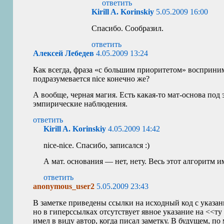
ответить
Kirill A. Korinskiy
5.05.2009 16:00
Спасибо. Сообразил.
ответить
Алексей Лебедев
4.05.2009 13:24
Как всегда, фраза «с большим приоритетом» восприни
подразумевается nice конечно же?
А вообще, черная магия. Есть какая-то мат-основа под
эмпирические наблюдения.
ответить
Kirill A. Korinskiy
4.05.2009 14:42
nice-nice. Спасибо, записался :)
А мат. основания — нет, нету. Весь этот алгоритм и
ответить
anonymous_user2
5.05.2009 23:43
В заметке приведены ссылки на исходный код с указа
но в гиперссылках отсутствует явное указание на <<ту
имел в виду автор, когда писал заметку. В будущем, по