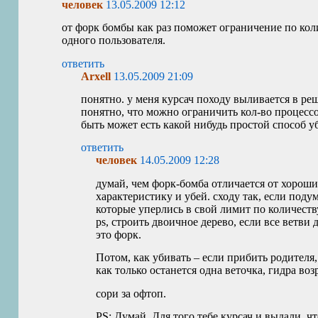
человек
13.05.2009 12:12
от форк бомбы как раз поможет ограничение по кол
одного пользователя.
ответить
Arxell
13.05.2009 21:09
понятно. у меня курсач походу выливается в ре
понятно, что можно ограничить кол-во процессов
быть может есть какой нибудь простой способ у
ответить
человек
14.05.2009 12:28
думай, чем форк-бомба отличается от хороши
характеристику и убей. сходу так, если поду
которые уперлись в свой лимит по количест
ps, строить двоичное дерево, если все ветви
это форк.
Потом, как убивать – если прибить родителя,
как только останется одна веточка, гидра воз
сори за офтоп.
PS
: Думай. Для того тебе курсач и выдали, чт