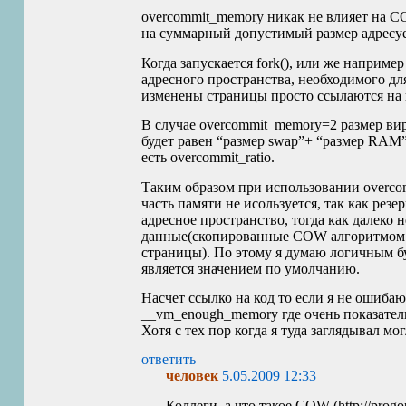
overcommit_memory никак не влияет на
C
на суммарный допустимый размер адресуе
Когда запускается fork(), или же наприм
адресного пространства, необходимого дл
изменены страницы просто ссылаются на
В случае overcommit_memory=2 размер вир
будет равен “размер swap”+ “размер
RAM
есть overcommit_ratio.
Таким образом при использовании overcom
часть памяти не исользуется, так как резе
адресное пространство, тогда как далеко 
данные(скопированные
COW
алгоритмом 
страницы). По этому я думаю логичным бу
является значением по умолчанию.
Насчет ссылко на код то если я не ошибаю
__vm_enough_memory где очень показатель
Хотя с тех пор когда я туда заглядывал мо
ответить
человек
5.05.2009 12:33
Коллеги, а что такое
COW
(http://progo