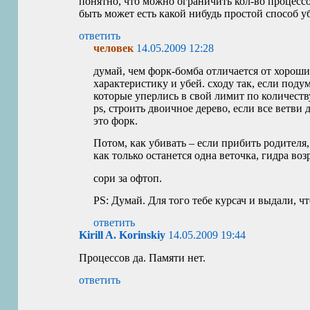
понятно, что можно ограничить кол-во процессов
быть может есть какой нибудь простой способ у
ответить
человек
14.05.2009 12:28
думай, чем форк-бомба отличается от хороши
характеристику и убей. сходу так, если поду
которые уперлись в свой лимит по количест
ps, строить двоичное дерево, если все ветви
это форк.
Потом, как убивать – если прибить родителя,
как только останется одна веточка, гидра воз
сори за офтоп.
PS
: Думай. Для того тебе курсач и выдали, чт
ответить
Kirill A. Korinskiy
14.05.2009 19:44
Процессов да. Памяти нет.
ответить