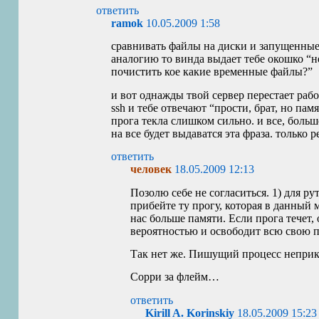
ответить
ramok
10.05.2009 1:58
сравнивать файлы на диски и запущенные
аналогию то винда выдает тебе окошко “не
почистить кое какие временные файлы?”
и вот однажды твой сервер перестает раб
ssh и тебе отвечают “прости, брат, но памя
прога текла слишком сильно. и все, боль
на все будет выдаватся эта фраза. только р
ответить
человек
18.05.2009 12:13
Позолю себе не согласиться. 1) для ру
прибейте ту прогу, которая в данный 
нас больше памяти. Если прога течет,
вероятностью и освободит всю свою п
Так нет же. Пишущий процесс неприк
Сорри за флейм…
ответить
Kirill A. Korinskiy
18.05.2009 15:23