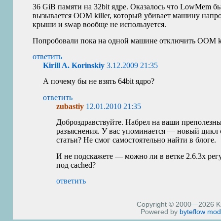
36 GiB памяти на 32bit ядре. Оказалось что LowMem б
вызывается
OOM
killer, который убивает машину нап
крыши и swap вообще не используется.
Попробовали пока на одной машине отключить
OOM
k
ответить
Kirill A. Korinskiy
3.12.2009 21:35
А почему бы не взять 64bit ядро?
ответить
zubastiy
12.01.2010 21:35
Доброздравствуйте. Набрел на ваши преполезны
разъяснения. У вас упоминается — новый цикл 
статьи? Не смог самостоятельно найти в блоге.
И не подскажете — можно ли в ветке 2.6.3х рег
под cached?
ответить
Copyright © 2000—2026 Kiri
Powered by
byteflow
mod