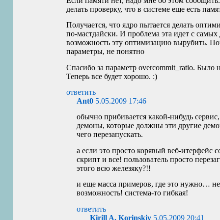
Если памяти нет, надо мне об этом сообщить
делать проверку, что в системе еще есть пам
Получается, что ядро пытается делать оптим
по-мастдайски. И проблема эта идет с самых 
возможность эту оптимизацию вырубить. По
параметры, не понятно
Спасибо за параметр overcommit_ratio. Было н
Теперь все будет хорошо. :)
ответить
Ant0
5.05.2009 17:46
обычно прибивается какой-нибудь сервис, 
демоны, которые должны эти другие демо
чего перезапускать.
а если это просто корявый веб-итерфейс 
скрипт и все! пользователь просто переза
этого всю железяку?!!
и еще масса примеров, где это нужно… не
возможность! система-то гибкая!
ответить
Kirill A. Korinskiy
5.05.2009 20:41