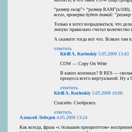
“размер swap”+ “размер
RAM
”
(x/100)
всего, проверка будет такой: “разме
Только я хотел возрадоваться, что дел
линукс правильно считал количество па
А скажите тогда вот что. Всякие там 
ответить
Kirill A. Korinskiy
5.05.2009 13:43
COW
— Copy On Write
В каких колонках? В
RES
— скольк
процесса всего виртуальной. Ну а
ответить
Kirill A. Korinskiy
5.05.2009 16:00
Спасибо. Сообразил.
ответить
Алексей Лебедев
4.05.2009 13:24
Как всегда, фраза «с большим приоритетом» восприни