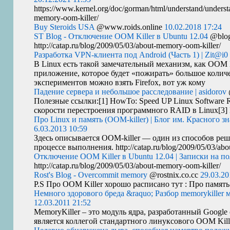
https://www.kernel.org/doc/gorman/html/understand/understa
memory-oom-killer/
Buy Steroids USA
@www.roids.online
10.02.2018 17:24
ST Blog - Отключение OOM Killer в Ubuntu 12.04
@blog
http://catap.ru/blog/2009/05/03/about-memory-oom-killer/
Разработка VPN-клиента под Android (Часть 1) | Zit@i0
В Linux есть такой замечательный механизм, как
OOM
приложение, которое будет «пожирать» большое количе
экспериментов можно взять Firefox, вот уж кому
Падение сервера и небольшое расследование | asidorov
Полезные ссылки:[1] HowTo: Speed
UP
Linux Software 
скорости перестроения программного
RAID
в Linux[3]
Про Linux и память (OOM-killer) | Блог им. Красного зн
6.03.2013 10:59
Здесь описывается
OOM
-killer — один из способов ре
процессе выполнения. http://catap.ru/blog/2009/05/03/abo
Отключение OOM Killer в Ubuntu 12.04 | Записки на п
http://catap.ru/blog/2009/05/03/about-memory-oom-killer/
Rost's Blog - Overcommit memory
@rostnix.co.cc
29.03.20
P.S Про
OOM
Killer хорошо расписано тут : Про памят
Немного здорового бреда &raquo; Разбор memorykiller 
12.03.2011 21:52
MemoryKiller – это модуль ядра, разработанный Google
является коллегой стандартного линуксового
OOM
Kil