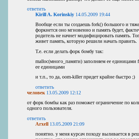
ответить
Kirill A. Korinskiy
14.05.2009 19:44
Вообще если ты создаешь fork() большого и тяж
форкнется оно мгновенно и память будет, факти
родитель не начнет модифицировать память. Тог
живет память, которую решили начать править.
Т.е. если делать форк бомбу так:
malloc(много_памяти) заполняем ее единицами fo
ее единицами
и т.п., то да, oom-killer придет крайне быстро ;)
ответить
человек
13.05.2009 12:12
от форк бомбы как раз поможет ограничение по кол
одного пользователя.
ответить
Arxell
13.05.2009 21:09
понятно. у меня курсач походу выливается в ре