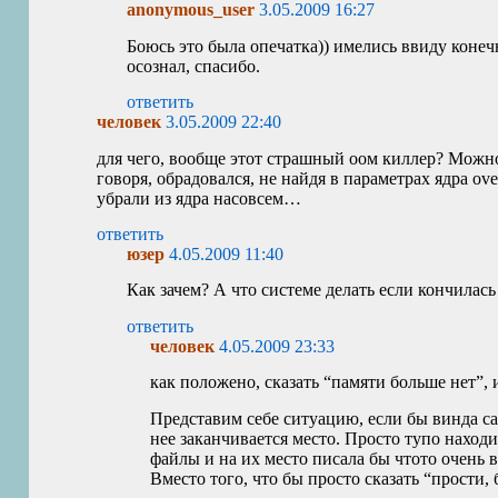
anonymous_user
3.05.2009 16:27
Боюсь это была опечатка)) имелись ввиду конеч
осознал, спасибо.
ответить
человек
3.05.2009 22:40
для чего, вообще этот страшный оом киллер? Можно,
говоря, обрадовался, не найдя в параметрах ядра ov
убрали из ядра насовсем…
ответить
юзер
4.05.2009 11:40
Как зачем? А что системе делать если кончилас
ответить
человек
4.05.2009 23:33
как положено, сказать “памяти больше нет”, 
Представим себе ситуацию, если бы винда сам
нее заканчивается место. Просто тупо наход
файлы и на их место писала бы чтото очень
Вместо того, что бы просто сказать “прости, 