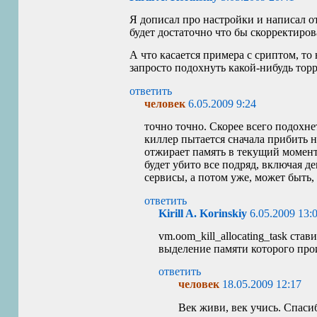
Я дописал про настройки и написал о
будет достаточно что бы скорректиро
А что касается примера с сриптом, то
запросто подохнуть какой-нибудь торр
ответить
человек
6.05.2009 9:24
точно точно. Скорее всего подохне
киллер пытается сначала прибить н
отжирает память в текущий момент.
будет убито все подряд, включая д
сервисы, а потом уже, может быть, 
ответить
Kirill A. Korinskiy
6.05.2009 13:
vm.oom_kill_allocating_task став
выделение памяти которого про
ответить
человек
18.05.2009 12:17
Век живи, век учись. Спаси