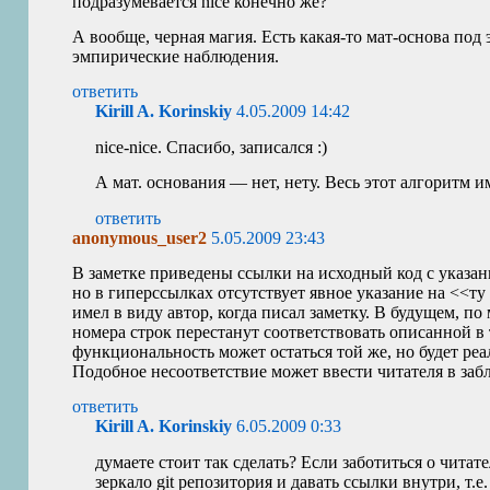
подразумевается nice конечно же?
А вообще, черная магия. Есть какая-то мат-основа под
эмпирические наблюдения.
ответить
Kirill A. Korinskiy
4.05.2009 14:42
nice-nice. Спасибо, записался :)
А мат. основания — нет, нету. Весь этот алгоритм и
ответить
anonymous_user2
5.05.2009 23:43
В заметке приведены ссылки на исходный код с указа
но в гиперссылках отсутствует явное указание на <<ту
имел в виду автор, когда писал заметку. В будущем, по
номера строк перестанут соответствовать описанной в
функциональность может остаться той же, но будет реа
Подобное несоответствие может ввести читателя в заб
ответить
Kirill A. Korinskiy
6.05.2009 0:33
думаете стоит так сделать? Если заботиться о читат
зеркало git репозитория и давать ссылки внутри, т.е