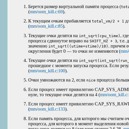
Берется размер виртуальной памяти процесса (
tot
(
mm/oom_kill.c:69
).
К текущим очкам прибавляется
дл
total_vm/2 + 1
(
mm/oom_kill.c:85
).
Текущие очки делятся на
, гд
int_sqrt(cpu_time)
процесса сдвинутое вправо на
, т.е.
SHIFT_HZ + 3
значению
. причем 
int_sqrt((utime+stime)/10)
округления будет 0 — то очки не изменяются (
mm/o
Текущие очки делятся на
int_sqrt(int_sqrt(run
прошедшое с момента запуска процесса. Если резу
(
mm/oom_kill.c:100
).
Очки умножаются на 2, если
процесса больше
nice
Если процесс имеет привилегию CAP_SYS_ADM
нуле, то текущие очки делятся на 4 (
mm/oom_kill.c
Если процесс имеет привилегию CAP_SYS_RAWIO,
(
mm/oom_kill.c:133
).
Если память процесса, для которого мы считаем о
процесса, для которого в момент выделения нов
тогда очки делятся на 8 (для ядер старше 2.6.28,
mm