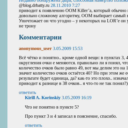
Недавно обнаружена дыра, способная намертво положить
@blog.drbatty.ru
28.11.2010 7:27
приводит к появлению
OOM
Killer’а, который обычно
довольно сложному алгоритму,
OOM
выбирает самый н
Уничтожает он что угодно – у некоторых на
LOR
’е он
не трону
Комментарии
anonymous_user
3.05.2009 15:53
Всё чётко и понятно.. кроме одной вещи: в пунктах 3, 
округления очки е меняются. правильно ли я понял, чт
количество очков было равно 49, вот мы делим это на 
значит количество очков остаётся 40? Но при этом же ес
результате будет единица, да? как-то это плохо.. изнача
приводит к разнице в 38 очков.. я что-то не так понял?)
ответить
Kirill A. Korinskiy
3.05.2009 16:19
Что не понятно в пункте 5?
Про пункт 3 и 4 записал в пояснение, спасибо.
ответить