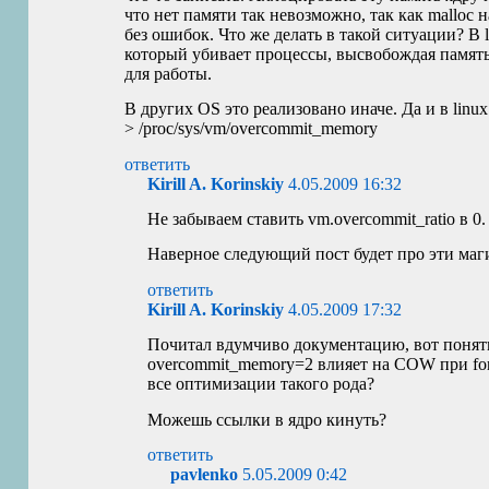
что нет памяти так невозможно, так как malloc н
без ошибок. Что же делать в такой ситуации? В 
который убивает процессы, высвобождая памя
для работы.
В других
OS
это реализовано иначе. Да и в linu
> /proc/sys/vm/overcommit_memory
ответить
Kirill A. Korinskiy
4.05.2009 16:32
Не забываем ставить vm.overcommit_ratio в 0.
Наверное следующий пост будет про эти маг
ответить
Kirill A. Korinskiy
4.05.2009 17:32
Почитал вдумчиво документацию, вот понять
overcommit_memory=2 влияет на
COW
при fo
все оптимизации такого рода?
Можешь ссылки в ядро кинуть?
ответить
pavlenko
5.05.2009 0:42