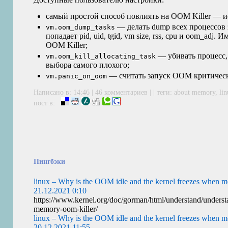
самый простой способ повлиять на
OOM
Killer — 
— делать dump всех процессов з
vm.oom_dump_tasks
попадает pid, uid, tgid, vm size, rss, cpu и oom_adj
OOM
Killer;
— убивать процесс, 
vm.oom_kill_allocating_task
выбора самого плохого;
— считать запуск
OOM
критичес
vm.panic_on_oom
Написано в: 14:46 |
46 комментариев
| | теги:
about memory
,
li
пост в:
Пингбэки
linux – Why is the OOM idle and the kernel freezes when 
21.12.2021 0:10
https://www.kernel.org/doc/gorman/html/understand/understa
memory-oom-killer/
linux – Why is the OOM idle and the kernel freezes when 
20.12.2021 11:55