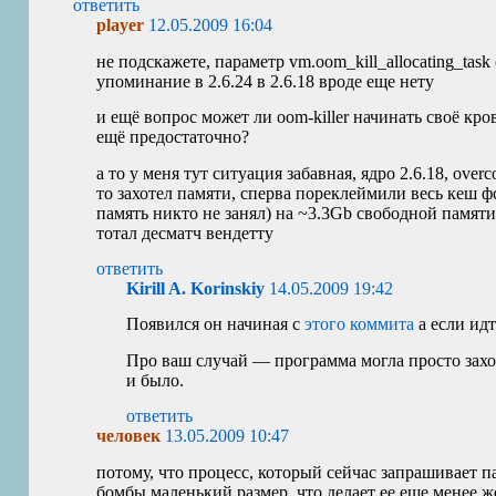
ответить
player
12.05.2009 16:04
не подскажете, параметр vm.oom_kill_allocating_tas
упоминание в 2.6.24 в 2.6.18 вроде еще нету
и ещё вопрос может ли oom-killer начинать своё кро
ещё предостаточно?
а то у меня тут ситуация забавная, ядро 2.6.18, ove
то захотел памяти, сперва пореклеймили весь кеш ф
память никто не занял) на ~3.3Gb свободной памяти 
тотал десматч вендетту
ответить
Kirill A. Korinskiy
14.05.2009 19:42
Появился он начиная с
этого коммита
а если идт
Про ваш случай — программа могла просто захот
и было.
ответить
человек
13.05.2009 10:47
потому, что процесс, который сейчас запрашивает па
бомбы маленький размер, что делает ее еще менее 