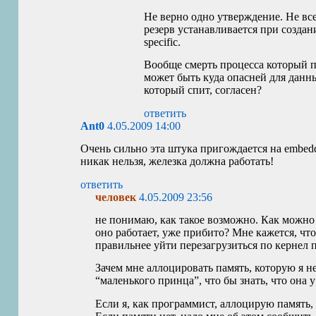
Не верно одно утверждение. Не все 
резерв устанавливается при создание
specific.
Вообще смерть процесса который пи
может быть куда опасней для данны
который спит, согласен?
ответить
Ant0
4.05.2009 14:00
Очень сильно эта штука пригождается на embedd
никак нельзя, железка должна работать!
ответить
человек
4.05.2009 23:56
не понимаю, как такое возможно. Как можно р
оно работает, уже прибито? Мне кажется, чт
правильнее уйти перезагрузиться по кернел 
Зачем мне аллоцировать память, которую я не
“маленького принца”, что бы знать, что она у
Если я, как программист, аллоцирую память, 