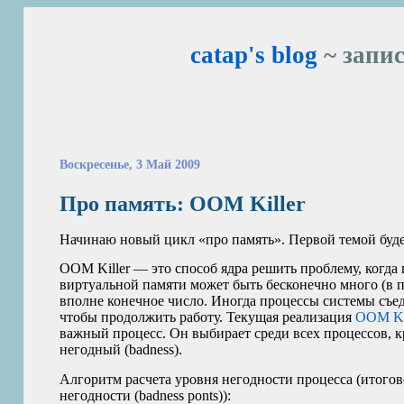
catap's blog
~ запис
Воскресенье, 3 Май 2009
Про память:
OOM
Killer
Начинаю новый цикл «про память». Первой темой буд
OOM
Killer — это способ ядра решить проблему, когда
виртуальной памяти может быть бесконечно много (в п
вполне конечное число. Иногда процессы системы съеда
чтобы продолжить работу. Текущая реализация
OOM
Ki
важный процесс. Он выбирает среди всех процессов, 
негодный (badness).
Алгоритм расчета уровня негодности процесса (итогово
негодности (badness ponts)):