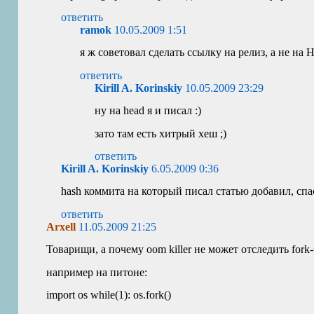
ответить
ramok
10.05.2009 1:51
я ж советовал сделать ссылку на релиз, а не на
ответить
Kirill A. Korinskiy
10.05.2009 23:29
ну на head я и писал :)
зато там есть хитрый хеш ;)
ответить
Kirill A. Korinskiy
6.05.2009 0:36
hash коммита на который писал статью добавил, спа
ответить
Arxell
11.05.2009 21:25
Товарищи, а почему oom killer не может отследить fork
например на питоне:
import os while(1): os.fork()