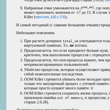
oom_adj
Набранные очки умножаются на
, где oo
2
может принимать значения от -17 до 15. В случае 
Killer (
mm/oom_kill.c:150
).
И самый негодный (с самыми большими очками) процес
Небольшие пояснения.
При расчете дочерних
учитываются толь
total_vm
виртуальной памятью. Т.е.
не
потоки.
Предполагается, что если приоритет больше нуля,
критично, чем выполнение процессов с отрицате
Предполагается, что root-процессы важнее, чем п
непривилегированных пользователей.
Убийство процессов, которые осуществляют пряму
собой нежелательные последствия.
OOM
Killer стремится убивать более молодые про
только что запущенный процесс с утечкой памяти 
которые просто кушают много памяти ☺
OOM
Killer стремится сохранить жизнь процесса,
произошла ошибка
, и процессам, 
out of memory
старше 2.6.28).
Доступные пользователю настройки: