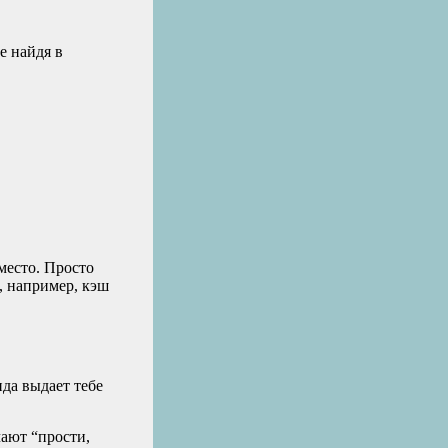
е найдя в
 место. Просто
, например, кэш
да выдает тебе
чают “прости,