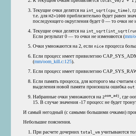
К текущим очкам прибавляется
total_vm/2 + 1
Текущие очки делятся на
, 
int_sqrt(cpu_time)
т.е. для
приблизительно будет равен зн
HZ=1000
последующего округления будет 0 — то очки не 
Текущие очки делятся на
int_sqrt(int_sqrt(ru
Если результат 0 — то очки не изменяются (
mm/oo
Очки умножаются на 2, если
процесса больш
nice
Если процесс имеет привилегию CAP_SYS_ADMI
(
mm/oom_kill.c:125
).
Если процесс имеет привилегию CAP_SYS_RAWIO
Если память процесса, для которого мы считаем 
выделения новой памяти произошла ошибка
out
oom_adj
Набранные очки умножаются на
, где o
2
15. В случае значения -17 процесс не будет трон
И самый негодный (с самыми большими очками) проц
Небольшие пояснения.
При расчете дочерних
учитываются тол
total_vm