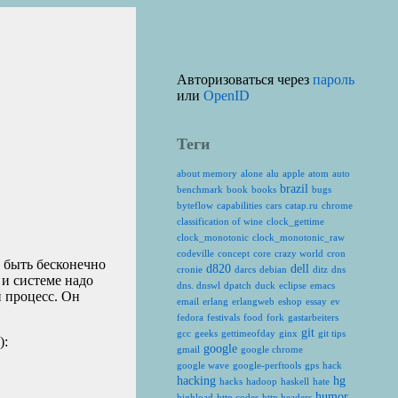
Авторизоваться через
пароль
или
OpenID
Теги
about memory
alone
alu
apple
atom
auto
brazil
benchmark
book
books
bugs
byteflow
capabilities
cars
catap.ru
chrome
classification of wine
clock_gettime
clock_monotonic
clock_monotonic_raw
codeville
concept
core
crazy world
cron
т быть бесконечно
d820
dell
cronie
darcs
debian
ditz
dns
 и системе надо
dns. dnswl
dpatch
duck
eclipse
emacs
 процесс. Он
email
erlang
erlangweb
eshop
essay
ev
fedora
festivals
food
fork
gastarbeiters
git
gcc
geeks
gettimeofday
ginx
git tips
):
google
gmail
google chrome
google wave
google-perftools
gps
hack
hacking
hg
hacks
hadoop
haskell
hate
humor
highload
http codes
http headers