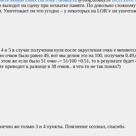
но выходит на сцену при нехватке памяти. По довольно сложному
. Уничтожает он что угодно – у некоторых на
LOR
’е он уничтож
, 4 и 5 в случае получения нуля после округления очки е меняютс
во очков было равно 49, вот мы делим это на 100, получаем 0.49,
том же если было 51 очко -> 51/100 =0.51, то в результате будет 
те приводит к разнице в 38 очков.. я что-то не так понял?)
нечно же только 3 и 4 пункты. Пояснение осознал, спасибо.