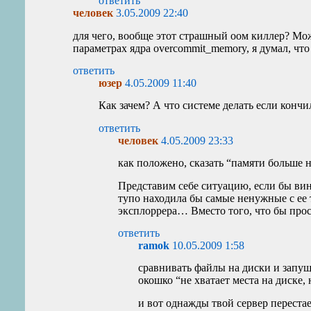
ответить
человек
3.05.2009 22:40
для чего, вообще этот страшный оом киллер? Можн
параметрах ядра overcommit_memory, я думал, чт
ответить
юзер
4.05.2009 11:40
Как зачем? А что системе делать если кончи
ответить
человек
4.05.2009 23:33
как положено, сказать “памяти больше н
Представим себе ситуацию, если бы винд
тупо находила бы самые ненужные с ее 
эксплоррера… Вместо того, что бы прост
ответить
ramok
10.05.2009 1:58
сравнивать файлы на диски и запущ
окошко “не хватает места на диске,
и вот однажды твой сервер перестае