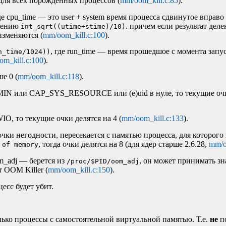
для всех порожденных процессов (
mm/oom_kill.c:85
).
где cpu_time — это user + system время процесса сдвинутое вправо
ачению
. причем если результат деле
int_sqrt((utime+stime)/10)
изменяются (
mm/oom_kill.c:100
).
, где run_time — время прошедшое с момента запу
n_time/1024))
m_kill.c:100
).
е 0 (
mm/oom_kill.c:118
).
N или CAP_SYS_RESOURCE или (e)uid в нуле, то текущие очки
, то текущие очки делятся на 4 (
mm/oom_kill.c:133
).
очки негодности, пересекается с памятью процесса, для которого
, тогда очки делятся на 8 (для ядер старше 2.6.28,
mm/o
 of memory
om_adj — берется из
, он может принимать зн
/proc/$PID/oom_adj
ут
OOM
Killer (
mm/oom_kill.c:150
).
есс будет убит.
ько процессы с самостоятельной виртуальной памятью. Т.е.
не
п