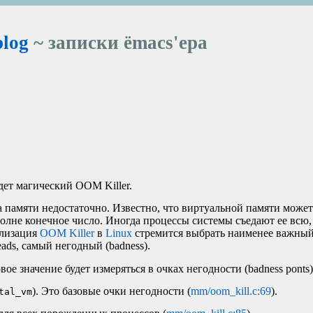
blog
~ записки ёmacs'ера
дет магический
OOM
Killer.
да памяти недостаточно. Известно, что виртуальной памяти може
полне конечное число. Иногда процессы системы съедают ее всю,
ализация
OOM
Killer
в
Linux
стремится выбрать наименее важный
reads, самый негодный (badness).
е значение будет измеряться в очках негодности (badness ponts)
). Это базовые очки негодности (
mm/oom_kill.c:69
).
tal_vm