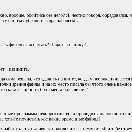
о, вообще, обойтись без него? Я, честно говоря, обрадовался, н
о эту систему убрали из ядра насовсем…
лась физическая память? Падать в панику?
ет”, извините.
а сама решала, что удалить на винте, когда у нее заканчивается
точки зрения файлы и на их место писала бы чтото очень важное
о сказать “прости, брат, места больше нет”
енные программы некорректно. если проводить аналогию то вин
 не хотите почистить кое какие временные файлы?”
т работать.. ты пытаешся подключится к нему по ssh и тебе отве