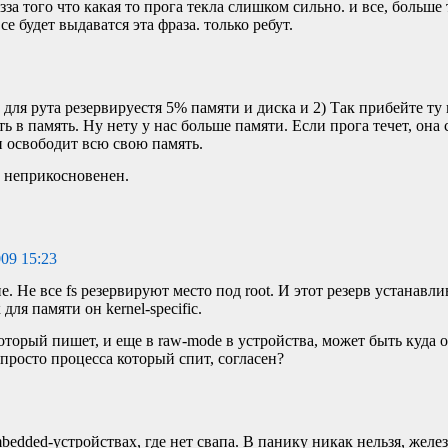
изза того что какая то прога текла слишком сильно. и все, больше
е будет выдаватся эта фраза. только ребут.
 для рута резервируестя 5% памяти и диска и 2) Так прибейте ту 
 в память. Ну нету у нас больше памяти. Если прога течет, она 
 освободит всю свою память.
 неприкосновенен.
009 15:23
. Не все fs резервируют место под root. И этот резерв устанавли
 для памяти он kernel-specific.
оторый пишет, и еще в raw-mode в устройства, может быть куда 
 просто процесса который спит, согласен?
edded-устройствах, где нет свапа. В панику никак нельзя, желе