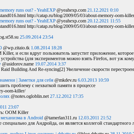
n memory runs out? - YeahEXP
@yeahexp.com
21.12.2021 0:10
tand016.html http://catap.ru/blog/2009/05/03/about-memory-oom-killer
n memory runs out? - YeahEXP
@yeahexp.com
20.12.2021 11:55
tand016.html http://catap.ru/blog/2009/05/03/about-memory-oom-killer
g.st58.su
25.09.2014 23:54
0
@wp.zitaio.tk
1.08.2014 18:28
M
Killer, и если вдруг пользователь запустит приложение, которое
стройства (для экспериментов можно взять Firefox, вот уж ком
v
@asidorov.name
19.07.2014 3:37
 Raid Building And Re-syncing[2] Увеличение скорости перестро
знамени | Заметки для себя
@mkdev.ru
6.03.2013 10:59
решить проблему с нехваткой памяти в процессе
y-oom-killer/
полях
@notes.ogloblin.net
27.12.2012 17:35
2011 23:07
ть:
OOM
Killer
 механизма в Android
@tamerlan311.ru
12.03.2011 21:52
le специально для Андройда, он является коллегой стандартного
ь любую Linux систему. | drbatty.ru
@blog.drbatty.ru
28.11.2010 