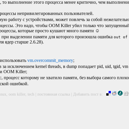
я, то выполнение этого процесса менее критично, чем выполнени
 процессы непривилегированных пользователей.
ую работу с устройствами, может повлечь за собой нежелательн
роцессы. Это надо, чтобы
OOM
Killer убил только что запущенны
процессы, которые просто кушают много памяти ☺
а, при выделении памяти для которого произошла ошибка
out of
я ядер старше 2.6.28).
 использовать
vm.overcommit_memory
;
 исключением kernel threads, в dump попадает pid, uid, tgid, vm si
ки
OOM
Killer;
, процесс которому не хватило памяти, без выбора самого плохо
ской ошибкой.
inux
,
oom killer
,
tech
|
постоянная ссылка
|
Добавить пост в: