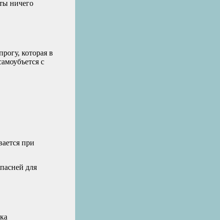
 ты ничего
прогу, которая в
самоубъется с
вается при
опасней для
зка