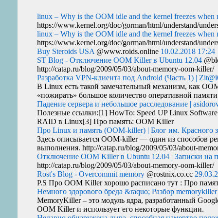
linux – Why is the OOM idle and the kernel freezes whe
https://www.kernel.org/doc/gorman/html/understand/unders
linux – Why is the OOM idle and the kernel freezes whe
https://www.kernel.org/doc/gorman/html/understand/unders
Buy Steroids USA
@www.roids.online
10.02.2018 17:24
ST Blog - Отключение OOM Killer в Ubuntu 12.04
@blo
http://catap.ru/blog/2009/05/03/about-memory-oom-killer/
Разработка VPN-клиента под Android (Часть 1) | Zit@i
В Linux есть такой замечательный механизм, как
OO
«пожирать» большое количество оперативной памяти у
Падение сервера и небольшое расследование | asidoro
Полезные ссылки:[1] HowTo: Speed
UP
Linux Software
RAID
в Linux[3] Про память:
OOM
Killer
Про Linux и память (OOM-killer) | Блог им. Красного 
Здесь описывается
OOM
-killer — один из способов 
выполнения. http://catap.ru/blog/2009/05/03/about-memor
Отключение OOM Killer в Ubuntu 12.04 | Записки на 
http://catap.ru/blog/2009/05/03/about-memory-oom-killer/
Rost's Blog - Overcommit memory
@rostnix.co.cc
29.03.
P.S Про
OOM
Killer хорошо расписано тут : Про памя
Немного здорового бреда &raquo; Разбор memorykiller
MemoryKiller – это модуль ядра, разработанный Goog
OOM
Killer и использует его некоторые функции.
Недавно обнаружена дыра, способная намертво положит