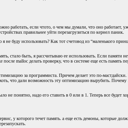
жно работать, если чтото, о чем мы думали, что оно работает, 
устройствах правильнее уйти перезагрузиться по кернел паник.
 я не буду использовать? Как тот счетовод из “маленького принца
ять, стало быть, я рассчитываю ее использовать. Если памяти не
 после malloc делать проверку, что в системе еще есть память п
оптимизацию за программиста. Причем делает это по-мастдайски.
 хоть, что дали возможность эту оптимизацию вырубить. Почем
ло не понятно, надо его ставить в 0 или в 1. Теперь все будет хо
рвис, у которого течет память. а еще есть демоны, которые дол
ерезапускать.