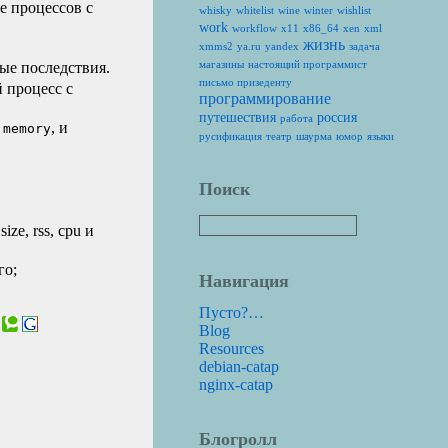
е процессов с
whisky
whitelist
wine
winter
wishlist
work
workflow
x11
x86_64
xen
xml
жизнь
xmms2
ya.ru
yandex
задача
магазины
настоящий программист
ые последствия.
письмо призеденту
й процесс с
программирование
путешествия
россия
работа
, и
 memory
русификация
театр
шаурма
юмор
языки
Поиск
ze, rss, cpu и
го;
Навигация
Пусто?…
Blog
Resources
debian-catap
nginx-catap
Блогролл