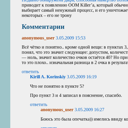
приводит к появлению
OOM
Killer’а, который обыч
выбирает самый ненужный процесс, и его уничтожает
некоторых – его не трону
Комментарии
anonymous_user
3.05.2009 15:53
Всё чётко и понятно.. кроме одной вещи: в пунктах 3
понял, что это значит следующее: допустим, количест
— ноль, значит количество очков остаётся 40? Но при э
то это плохо.. изначальная разница в 2 очка в результа
ответить
Kirill A. Korinskiy
3.05.2009 16:19
Что не понятно в пункте 5?
Про пункт 3 и 4 записал в пояснение, спасибо.
ответить
anonymous_user
3.05.2009 16:27
Боюсь это была опечатка)) имелись ввиду ко