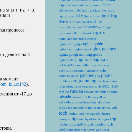
jabber
icfpc
ide
ieee
internet
iphone
 на
,
SHIFT_HZ + 3
jabber-shell
jabber.el
java
jazz
keyboard
ния и
life
linux
lisp
laptop
latex
limits
links
live
mail.ru
locales
mac
mail
moscow
map reduce
meat
mp3
mpd
ска процесса.
nginx
my clone
n810
network
nginx addons
nginx config
nginx guide
nginx config tips
nginx patches
nginx help
nginx new
 делятся на 4
nginx programming guide
nginx-catap
nginx testing
nokia
nokia n810
oom killer
opendiameter
openvz
overcommit memory
palm
patches
photo
parter.ru
patch
pda
 в момент
programming
problem
ptach
redmine
om_kill.c:142
).
refactoring
repo
restaurants
rfc 2822
rhel5
russian
rpm
rss
russian exhibition centre
ачения от -17 до
salvado
scm
salvador
seagull
self
self reflection
services
shop
site
snow
soda vending
soda water
spam
srv
ssl
task
tech
testing
tests
texunatech
theatre
tips
trip
thoughts
touchpad
traffic signs
tushino
unix
utf8
virtual machine
vzclt
отоки.
vzctl
wanderlist
war
wave
web
wget