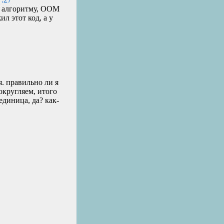
 алгоритму,
OOM
ил этот код, а у
я. правильно ли я
округляем, итого
единица, да? как-