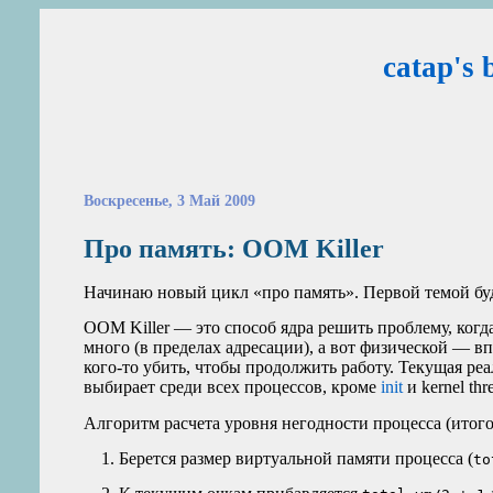
catap's 
Воскресенье, 3 Май 2009
Про память:
OOM
Killer
Начинаю новый цикл «про память». Первой темой бу
OOM
Killer — это способ ядра решить проблему, ког
много (в пределах адресации), а вот физической — в
кого‑то убить, чтобы продолжить работу. Текущая ре
выбирает среди всех процессов, кроме
init
и kernel th
Алгоритм расчета уровня негодности процесса (итогово
Берется размер виртуальной памяти процесса (
to