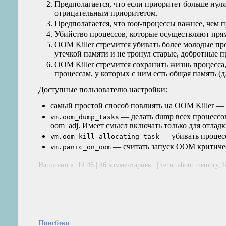
Предполагается, что если приоритет больше нул
отрицательным приоритетом.
Предполагается, что root-процессы важнее, чем
Убийство процессов, которые осуществляют прям
OOM
Killer стремится убивать более молодые п
утечкой памяти и не тронул старые, добротные 
OOM
Killer стремится сохранить жизнь процесс
процессам, у которых с ним есть общая память (дл
Доступные пользователю настройки:
самый простой способ повлиять на
OOM
Killer —
— делать dump всех процессов за
vm.oom_dump_tasks
oom_adj. Имеет смысл включать только для отлад
— убивать процесс
vm.oom_kill_allocating_task
— считать запуск
OOM
критиче
vm.panic_on_oom
Написано в: 14:46 |
46 комментариев
| | теги:
about memory
,
l
Пингбэки