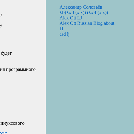
Александр Соловьёв
λf·(λx·f (x x)) (λx·f (x x))
/
Alex Ott LJ
Alex Ott Russian Blog about
/
IT
asd lj
 будет
у
ения программного
 линуксового
7:27