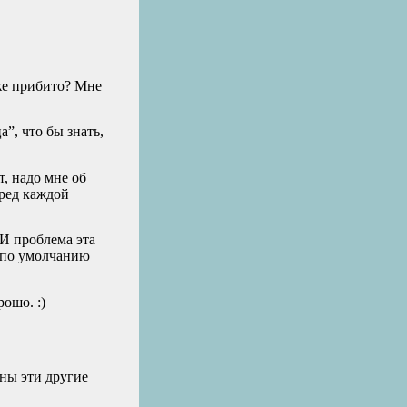
уже прибито? Мне
”, что бы знать,
т, надо мне об
еред каждой
 И проблема эта
у по умолчанию
рошо. :)
жны эти другие