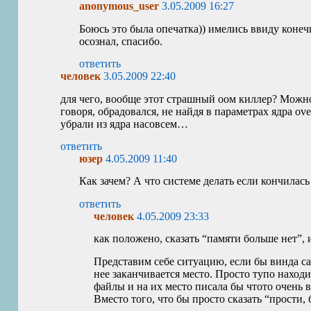
anonymous_user
3.05.2009 16:27
Боюсь это была опечатка)) имелись ввиду конеч
осознал, спасибо.
ответить
человек
3.05.2009 22:40
для чего, вообще этот страшный оом киллер? Можно,
говоря, обрадовался, не найдя в параметрах ядра ov
убрали из ядра насовсем…
ответить
юзер
4.05.2009 11:40
Как зачем? А что системе делать если кончилас
ответить
человек
4.05.2009 23:33
как положено, сказать “памяти больше нет”, 
Представим себе ситуацию, если бы винда сам
нее заканчивается место. Просто тупо наход
файлы и на их место писала бы чтото очень
Вместо того, что бы просто сказать “прости, 