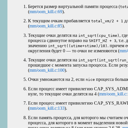
Берется размер виртуальной памяти процесса (
tot
(
mm/oom_kill.c:69
).
К текущим очкам прибавляется
дл
total_vm/2 + 1
(
mm/oom_kill.c:85
).
Текущие очки делятся на
, гд
int_sqrt(cpu_time)
процесса сдвинутое вправо на
, т.е.
SHIFT_HZ + 3
значению
. причем 
int_sqrt((utime+stime)/10)
округления будет 0 — то очки не изменяются (
mm/o
Текущие очки делятся на
int_sqrt(int_sqrt(run
прошедшое с момента запуска процесса. Если резу
(
mm/oom_kill.c:100
).
Очки умножаются на 2, если
процесса больше
nice
Если процесс имеет привилегию CAP_SYS_ADM
нуле, то текущие очки делятся на 4 (
mm/oom_kill.c
Если процесс имеет привилегию CAP_SYS_RAWIO,
(
mm/oom_kill.c:133
).
Если память процесса, для которого мы считаем о
процесса, для которого в момент выделения нов
тогда очки делятся на 8 (для ядер старше 2.6.28,
mm