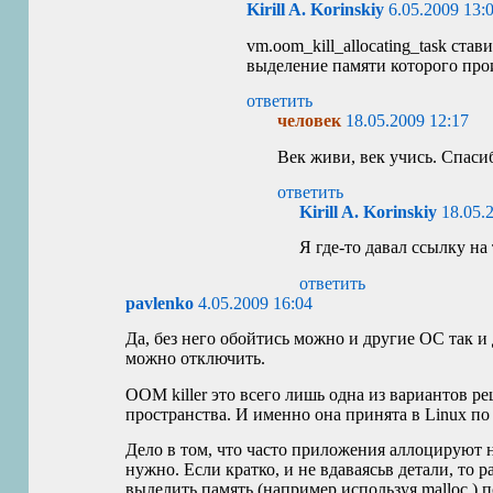
Kirill A. Korinskiy
6.05.2009 13:
vm.oom_kill_allocating_task став
выделение памяти которого про
ответить
человек
18.05.2009 12:17
Век живи, век учись. Спаси
ответить
Kirill A. Korinskiy
18.05.
Я где-то давал ссылку на 
ответить
pavlenko
4.05.2009 16:04
Да, без него обойтись можно и другие ОС так и 
можно отключить.
OOM
killer это всего лишь одна из вариантов 
пространства. И именно она принята в Linux п
Дело в том, что часто приложения аллоцируют 
нужно. Если кратко, и не вдаваясьв детали, то р
выделить память (например используя malloc ) 