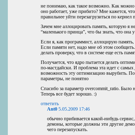
не понимаю, как такое возможно. Как можно р
оно работает, уже прибито? Мне кажется, чт
правильнее уйти перезагрузиться по кернел 
Зачем мне аллоцировать память, которую я не
“маленького принца”, что бы знать, что она у
Если я, как программист, аллоцирую память, 
Если памяти нет, надо мне об этом сообщить
делать проверку, что в системе еще есть пам
Получается, что ядро пытается делать оптим
по-мастдайски. И проблема эта идет с самых 
возможность эту оптимизацию вырубить. По
параметры, не понятно
Спасибо за параметр overcommit_ratio. Было н
Теперь все будет хорошо. :)
ответить
Ant0
5.05.2009 17:46
обычно прибивается какой-нибудь сервис, 
демоны, которые должны эти другие демо
чего перезапускать.