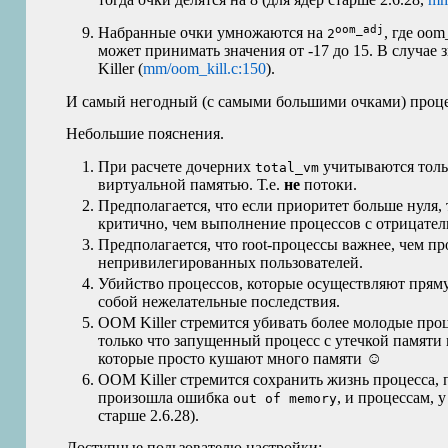
oom_adj
Набранные очки умножаются на
, где oo
2
может принимать значения от -17 до 15. В случае 
Killer (
mm/oom_kill.c:150
).
И самый негодный (с самыми большими очками) процес
Небольшие пояснения.
При расчете дочерних
учитываются толь
total_vm
виртуальной памятью. Т.е.
не
потоки.
Предполагается, что если приоритет больше нуля,
критично, чем выполнение процессов с отрицате
Предполагается, что root-процессы важнее, чем п
непривилегированных пользователей.
Убийство процессов, которые осуществляют пряму
собой нежелательные последствия.
OOM
Killer стремится убивать более молодые про
только что запущенный процесс с утечкой памяти 
которые просто кушают много памяти ☺
OOM
Killer стремится сохранить жизнь процесса,
произошла ошибка
, и процессам, 
out of memory
старше 2.6.28).
Доступные пользователю настройки: