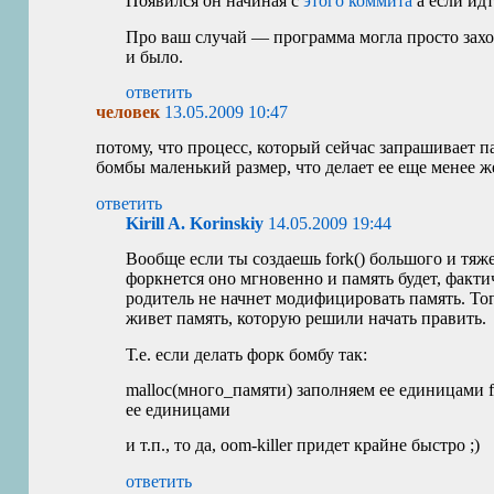
Появился он начиная с
этого коммита
а если идт
Про ваш случай — программа могла просто захот
и было.
ответить
человек
13.05.2009 10:47
потому, что процесс, который сейчас запрашивает па
бомбы маленький размер, что делает ее еще менее 
ответить
Kirill A. Korinskiy
14.05.2009 19:44
Вообще если ты создаешь fork() большого и тяж
форкнется оно мгновенно и память будет, факти
родитель не начнет модифицировать память. Тог
живет память, которую решили начать править.
Т.е. если делать форк бомбу так:
malloc(много_памяти) заполняем ее единицами fo
ее единицами
и т.п., то да, oom-killer придет крайне быстро ;)
ответить