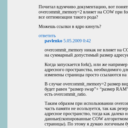
Почитал вдумчиво документацию, вот понять
overcommit_memory=2 влияет на
COW
при fo
все оптимизации такого рода?
Можешь ссылки в ядро кинуть?
ответить
pavlenko
5.05.2009 0:42
overcommit_memory никак не влияет на
C
на суммарный допустимый размер адресуе
Когда запускается fork(), или же наприм
адресного пространства, необходимого дл
изменены страницы просто ссылаются на
В случае overcommit_memory=2 размер вир
будет равен “размер swap”+ “размер
RAM
есть overcommit_ratio.
Таким образом при использовании overcom
часть памяти не исользуется, так как резе
адресное пространство, тогда как далеко 
данные(скопированные
COW
алгоритмом 
страницы). По этому я думаю логичным бу