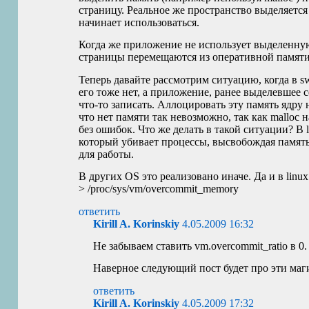
страницу. Реальное же пространство выделяется 
начинает использоваться.
Когда же приложение не использует выделенную
страницы перемещаются из оперативной памяти
Теперь давайте рассмотрим ситуацию, когда в s
его тоже нет, а приложение, ранее выделевшее 
что-то записать. Аллоцировать эту память ядру
что нет памяти так невозможно, так как malloc н
без ошибок. Что же делать в такой ситуации? В 
который убивает процессы, высвобождая памя
для работы.
В других
OS
это реализовано иначе. Да и в linu
> /proc/sys/vm/overcommit_memory
ответить
Kirill A. Korinskiy
4.05.2009 16:32
Не забываем ставить vm.overcommit_ratio в 0.
Наверное следующий пост будет про эти маг
ответить
Kirill A. Korinskiy
4.05.2009 17:32