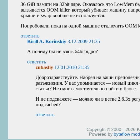
36 GiB памяти на 32bit ядре. Оказалось что LowMem б
вызывается
OOM
killer, который убивает машину нап
крыши и swap вообще не используется.
Попробовали пока на одной машине отключить
OOM
k
ответить
Kirill A. Korinskiy
3.12.2009 21:35
А почему бы не взять 64bit ядро?
ответить
zubastiy
12.01.2010 21:35
Доброздравствуйте. Набрел на ваши преполезны
разъяснения. У вас упоминается — новый цикл 
статьи? Не смог самостоятельно найти в блоге.
И не подскажете — можно ли в ветке 2.6.3х рег
под cached?
ответить
Copyright © 2000—2026 Kiri
Powered by
byteflow
mod