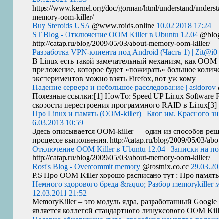
https://www.kernel.org/doc/gorman/html/understand/understa
memory-oom-killer/
Buy Steroids USA
@www.roids.online
10.02.2018 17:24
ST Blog - Отключение OOM Killer в Ubuntu 12.04
@blog
http://catap.ru/blog/2009/05/03/about-memory-oom-killer/
Разработка VPN-клиента под Android (Часть 1) | Zit@i0
В Linux есть такой замечательный механизм, как
OOM
приложение, которое будет «пожирать» большое количе
экспериментов можно взять Firefox, вот уж кому
Падение сервера и небольшое расследование | asidorov
Полезные ссылки:[1] HowTo: Speed
UP
Linux Software 
скорости перестроения программного
RAID
в Linux[3]
Про Linux и память (OOM-killer) | Блог им. Красного зн
6.03.2013 10:59
Здесь описывается
OOM
-killer — один из способов ре
процессе выполнения. http://catap.ru/blog/2009/05/03/abo
Отключение OOM Killer в Ubuntu 12.04 | Записки на п
http://catap.ru/blog/2009/05/03/about-memory-oom-killer/
Rost's Blog - Overcommit memory
@rostnix.co.cc
29.03.20
P.S Про
OOM
Killer хорошо расписано тут : Про памят
Немного здорового бреда &raquo; Разбор memorykiller 
12.03.2011 21:52
MemoryKiller – это модуль ядра, разработанный Google
является коллегой стандартного линуксового
OOM
Kil