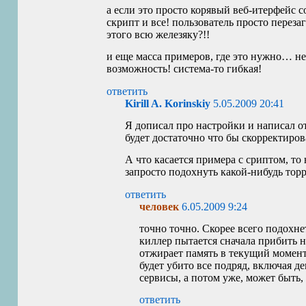
а если это просто корявый веб-итерфейс 
скрипт и все! пользователь просто переза
этого всю железяку?!!
и еще масса примеров, где это нужно… не
возможность! система-то гибкая!
ответить
Kirill A. Korinskiy
5.05.2009 20:41
Я дописал про настройки и написал о
будет достаточно что бы скорректиро
А что касается примера с сриптом, то
запросто подохнуть какой-нибудь торр
ответить
человек
6.05.2009 9:24
точно точно. Скорее всего подохне
киллер пытается сначала прибить н
отжирает память в текущий момент.
будет убито все подряд, включая д
сервисы, а потом уже, может быть, 
ответить