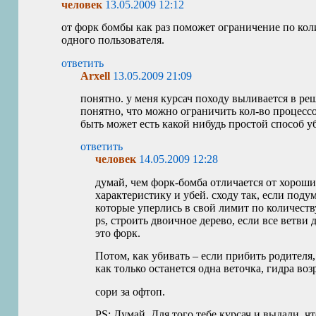
человек
13.05.2009 12:12
от форк бомбы как раз поможет ограничение по кол
одного пользователя.
ответить
Arxell
13.05.2009 21:09
понятно. у меня курсач походу выливается в ре
понятно, что можно ограничить кол-во процессов
быть может есть какой нибудь простой способ у
ответить
человек
14.05.2009 12:28
думай, чем форк-бомба отличается от хороши
характеристику и убей. сходу так, если поду
которые уперлись в свой лимит по количест
ps, строить двоичное дерево, если все ветви
это форк.
Потом, как убивать – если прибить родителя,
как только останется одна веточка, гидра воз
сори за офтоп.
PS
: Думай. Для того тебе курсач и выдали, чт