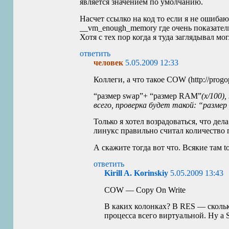
является значением по умолчанию.
Насчет ссылко на код то если я не ошибаю
__vm_enough_memory где очень показатель
Хотя с тех пор когда я туда заглядывал мо
ответить
человек
5.05.2009 12:33
Коллеги, а что такое
COW
(http://progo
“размер swap”+ “размер
RAM
”
(x/100)
всего, проверка будет такой: “разме
Только я хотел возрадоваться, что дел
линукс правильно считал количество па
А скажите тогда вот что. Всякие там 
ответить
Kirill A. Korinskiy
5.05.2009 13:43
COW
— Copy On Write
В каких колонках? В
RES
— скольк
процесса всего виртуальной. Ну а