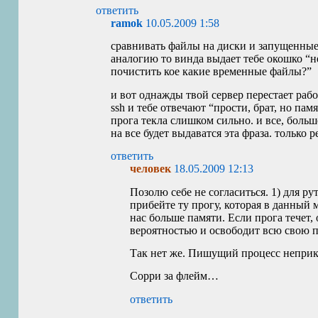
ответить
ramok
10.05.2009 1:58
сравнивать файлы на диски и запущенные
аналогию то винда выдает тебе окошко “не
почистить кое какие временные файлы?”
и вот однажды твой сервер перестает раб
ssh и тебе отвечают “прости, брат, но памя
прога текла слишком сильно. и все, боль
на все будет выдаватся эта фраза. только р
ответить
человек
18.05.2009 12:13
Позолю себе не согласиться. 1) для ру
прибейте ту прогу, которая в данный 
нас больше памяти. Если прога течет,
вероятностью и освободит всю свою п
Так нет же. Пишущий процесс неприк
Сорри за флейм…
ответить