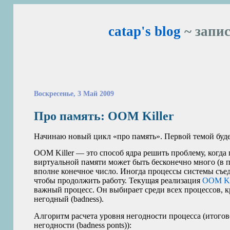
catap's blog
~ запис
Воскресенье, 3 Май 2009
Про память:
OOM
Killer
Начинаю новый цикл «про память». Первой темой буд
OOM
Killer — это способ ядра решить проблему, когда
виртуальной памяти может быть бесконечно много (в п
вполне конечное число. Иногда процессы системы съеда
чтобы продолжить работу. Текущая реализация
OOM
Ki
важный процесс. Он выбирает среди всех процессов, 
негодный (badness).
Алгоритм расчета уровня негодности процесса (итогово
негодности (badness ponts)):