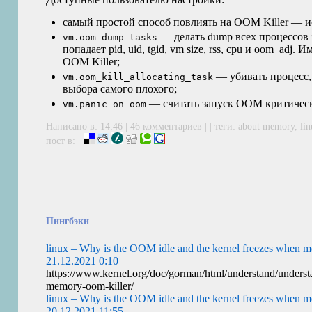
самый простой способ повлиять на
OOM
Killer — 
— делать dump всех процессов з
vm.oom_dump_tasks
попадает pid, uid, tgid, vm size, rss, cpu и oom_adj
OOM
Killer;
— убивать процесс, 
vm.oom_kill_allocating_task
выбора самого плохого;
— считать запуск
OOM
критичес
vm.panic_on_oom
Написано в: 14:46 |
46 комментариев
| | теги:
about memory
,
li
пост в:
Пингбэки
linux – Why is the OOM idle and the kernel freezes when 
21.12.2021 0:10
https://www.kernel.org/doc/gorman/html/understand/understa
memory-oom-killer/
linux – Why is the OOM idle and the kernel freezes when 
20.12.2021 11:55