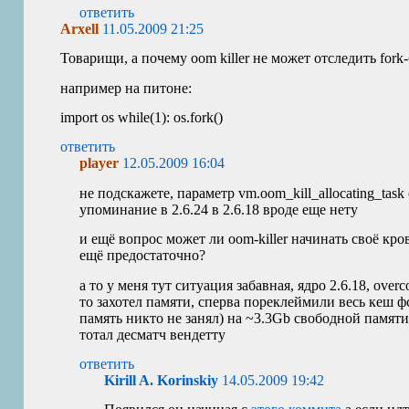
ответить
Arxell
11.05.2009 21:25
Товарищи, а почему oom killer не может отследить fork
например на питоне:
import os while(1): os.fork()
ответить
player
12.05.2009 16:04
не подскажете, параметр vm.oom_kill_allocating_tas
упоминание в 2.6.24 в 2.6.18 вроде еще нету
и ещё вопрос может ли oom-killer начинать своё кро
ещё предостаточно?
а то у меня тут ситуация забавная, ядро 2.6.18, ove
то захотел памяти, сперва пореклеймили весь кеш ф
память никто не занял) на ~3.3Gb свободной памяти 
тотал десматч вендетту
ответить
Kirill A. Korinskiy
14.05.2009 19:42