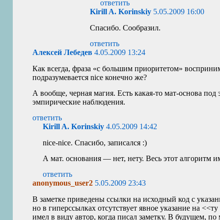
ответить
Kirill A. Korinskiy
5.05.2009 16:00
Спасибо. Сообразил.
ответить
Алексей Лебедев
4.05.2009 13:24
Как всегда, фраза «с большим приоритетом» восприни
подразумевается nice конечно же?
А вообще, черная магия. Есть какая-то мат-основа под
эмпирические наблюдения.
ответить
Kirill A. Korinskiy
4.05.2009 14:42
nice-nice. Спасибо, записался :)
А мат. основания — нет, нету. Весь этот алгоритм и
ответить
anonymous_user2
5.05.2009 23:43
В заметке приведены ссылки на исходный код с указа
но в гиперссылках отсутствует явное указание на <<ту
имел в виду автор, когда писал заметку. В будущем, по