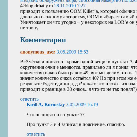
Недавно обнаружена дыра, способная намертво положить
@blog.drbatty.ru
28.11.2010 7:27
приводит к появлению
OOM
Killer’а, который обычно
довольно сложному алгоритму,
OOM
выбирает самый н
Уничтожает он что угодно – у некоторых на
LOR
’е он
не трону
Комментарии
anonymous_user
3.05.2009 15:53
Всё чётко и понятно.. кроме одной вещи: в пунктах 3, 
округления очки е меняются. правильно ли я понял, чт
количество очков было равно 49, вот мы делим это на 
значит количество очков остаётся 40? Но при этом же ес
результате будет единица, да? как-то это плохо.. изнача
приводит к разнице в 38 очков.. я что-то не так понял?)
ответить
Kirill A. Korinskiy
3.05.2009 16:19
Что не понятно в пункте 5?
Про пункт 3 и 4 записал в пояснение, спасибо.
ответить