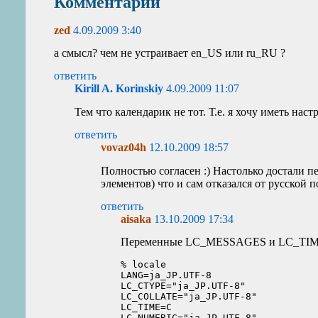
Комментарии
zed
4.09.2009 3:40
а смысл? чем не устраивает en_US или ru_RU ?
ответить
Kirill A. Korinskiy
4.09.2009 11:07
Тем что календарик не тот. Т.е. я хочу иметь нас
ответить
vovaz04h
12.10.2009 18:57
Полностью согласен :) Настолько достали п
элементов) что и сам отказался от русской 
ответить
aisaka
13.10.2009 17:34
Переменные LC_MESSAGES и LC_TIME (к
% locale

LANG=ja_JP.UTF-8

LC_CTYPE="ja_JP.UTF-8"

LC_COLLATE="ja_JP.UTF-8"

LC_TIME=C

LC_NUMERIC="ja_JP.UTF-8"
