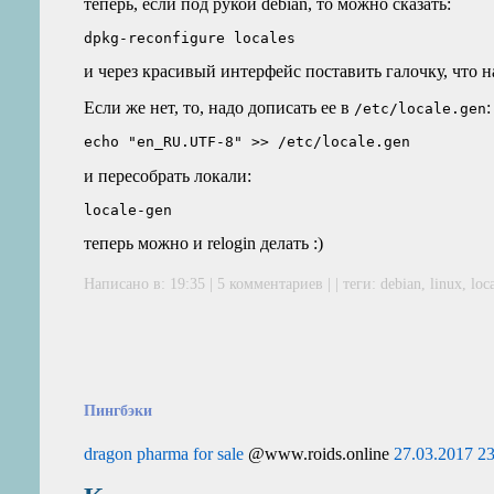
теперь, если под рукой debian, то можно сказать:
и через красивый интерфейс поставить галочку, что 
Если же нет, то, надо дописать ее в
:
/etc/locale.gen
и пересобрать локали:
теперь можно и relogin делать :)
Написано в: 19:35 |
5 комментариев
| | теги:
debian
,
linux
,
loc
Пингбэки
dragon pharma for sale
@www.roids.online
27.03.2017 2