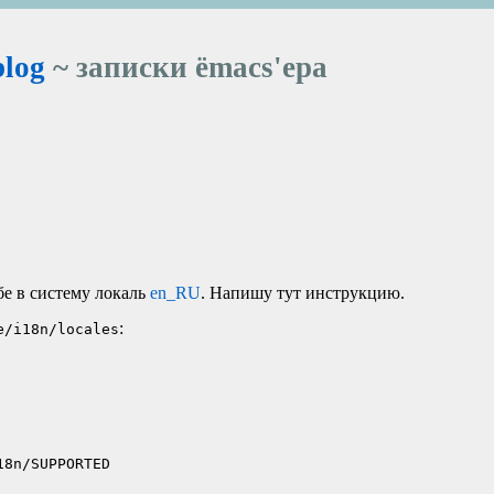
blog
~ записки ёmacs'ера
ебе в систему локаль
en_RU
. Напишу тут инструкцию.
:
e/i18n/locales