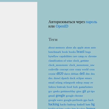
Авторизоваться через
пароль
или
OpenID
Теги
about memory
alone
alu
apple
atom
auto
brazil
benchmark
book
books
bugs
byteflow
capabilities
cars
catap.ru
chrome
classification of wine
clock_gettime
clock_monotonic
clock_monotonic_raw
codeville
concept
core
crazy world
cron
d820
dell
cronie
darcs
debian
ditz
dns
dns. dnswl
dpatch
duck
eclipse
emacs
email
erlang
erlangweb
eshop
essay
ev
fedora
festivals
food
fork
gastarbeiters
git
gcc
geeks
gettimeofday
ginx
git tips
google
gmail
google chrome
google wave
google-perftools
gps
hack
hacking
hg
hacks
hadoop
haskell
hate
humor
highload
http codes
http headers