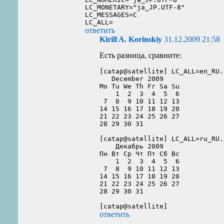
LC_MONETARY="ja_JP.UTF-8"

LC_MESSAGES=C

ответить
Kirill A. Korinskiy
31.12.2009 21:58
Есть разница, сравните:
[catap@satellite] LC_ALL=en_RU.
   December 2009    

Mo Tu We Th Fr Sa Su

    1  2  3  4  5  6

 7  8  9 10 11 12 13

14 15 16 17 18 19 20

21 22 23 24 25 26 27

28 29 30 31         

[catap@satellite] LC_ALL=ru_RU.
    Декабрь 2009    

Пн Вт Ср Чт Пт Сб Вс

    1  2  3  4  5  6

 7  8  9 10 11 12 13

14 15 16 17 18 19 20

21 22 23 24 25 26 27

28 29 30 31         

ответить