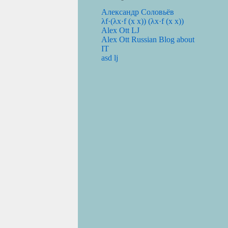
Александр Соловьёв
λf·(λx·f (x x)) (λx·f (x x))
Alex Ott LJ
Alex Ott Russian Blog about
IT
asd lj