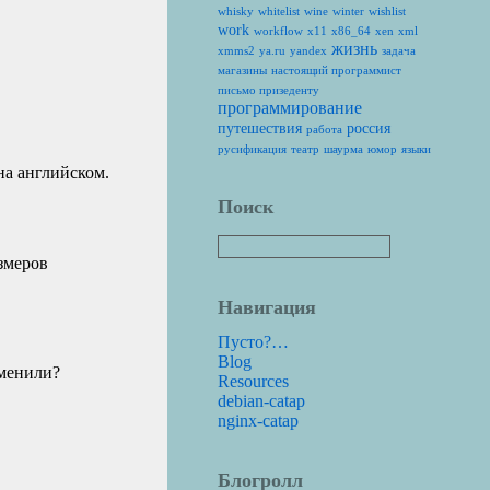
whisky
whitelist
wine
winter
wishlist
work
workflow
x11
x86_64
xen
xml
жизнь
xmms2
ya.ru
yandex
задача
магазины
настоящий программист
письмо призеденту
программирование
путешествия
россия
работа
русификация
театр
шаурма
юмор
языки
 на английском.
Поиск
змеров
Навигация
Пусто?…
Blog
тменили?
Resources
debian-catap
nginx-catap
Блогролл