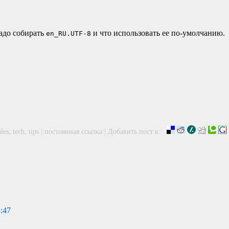
надо собирать
и что использовать ее по-умолчанию.
en_RU.UTF-8
ales
,
tech
,
tips
|
постоянная ссылка
|
Добавить пост в:
3:47