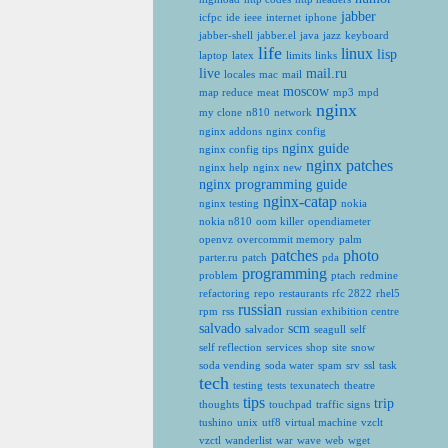
jabber
icfpc
ide
ieee
internet
iphone
jabber-shell
jabber.el
java
jazz
keyboard
life
linux
lisp
laptop
latex
limits
links
live
mail.ru
locales
mac
mail
moscow
map reduce
meat
mp3
mpd
nginx
my clone
n810
network
nginx addons
nginx config
nginx guide
nginx config tips
nginx patches
nginx help
nginx new
nginx programming guide
nginx-catap
nginx testing
nokia
nokia n810
oom killer
opendiameter
openvz
overcommit memory
palm
patches
photo
parter.ru
patch
pda
programming
problem
ptach
redmine
refactoring
repo
restaurants
rfc 2822
rhel5
russian
rpm
rss
russian exhibition centre
salvado
scm
salvador
seagull
self
self reflection
services
shop
site
snow
soda vending
soda water
spam
srv
ssl
task
tech
testing
tests
texunatech
theatre
tips
trip
thoughts
touchpad
traffic signs
tushino
unix
utf8
virtual machine
vzclt
vzctl
wanderlist
war
wave
web
wget