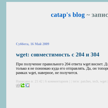
catap's blog
~ запис
Суббота, 16 Май 2009
wget: совместимость с 204 и 304
При получение правильного 204 ответа wget виснет. Дл
только я не понимаю куда его отправлять. Да, он топо
рамках wget, наверное, не получится.
Написано в: 21:42 |
6 комментариев
| | теги:
patches
,
tech
,
wget