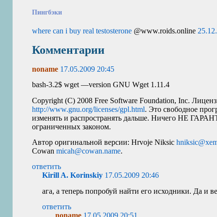
Пингбэки
where can i buy real testosterone
@www.roids.online
25.12
Комментарии
noname
17.05.2009 20:45
bash-3.2$ wget —version
GNU
Wget 1.11.4
Copyright (C) 2008 Free Software Foundation, Inc. Лице
http://www.gnu.org/licenses/gpl.html
. Это свободное про
изменять и распространять дальше. Ничего НЕ ГАРА
ограниченных законом.
Автор оригинальной версии: Hrvoje Niksic
hniksic@xem
Cowan
micah@cowan.name
.
ответить
Kirill A. Korinskiy
17.05.2009 20:46
ага, а теперь попробуй найти его исходники. Да и ве
ответить
noname
17.05.2009 20:51