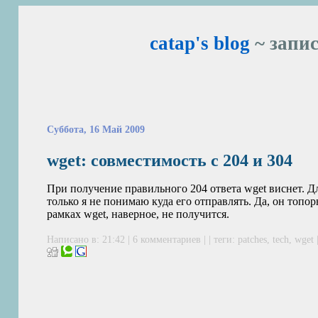
catap's blog
~ запис
Суббота, 16 Май 2009
wget: совместимость с 204 и 304
При получение правильного 204 ответа wget виснет. Дл
только я не понимаю куда его отправлять. Да, он топо
рамках wget, наверное, не получится.
Написано в: 21:42 |
6 комментариев
| | теги:
patches
,
tech
,
wget