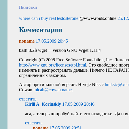
Пингбэки
where can i buy real testosterone
@www.roids.online
25.12
Комментарии
noname
17.05.2009 20:45
bash-3.2$ wget —version
GNU
Wget 1.11.4
Copyright (C) 2008 Free Software Foundation, Inc. Лице
http://www.gnu.org/licenses/gpl.html
. Это свободное про
изменять и распространять дальше. Ничего НЕ ГАРА
ограниченных законом.
Автор оригинальной версии: Hrvoje Niksic
hniksic@xem
Cowan
micah@cowan.name
.
ответить
Kirill A. Korinskiy
17.05.2009 20:46
ага, а теперь попробуй найти его исходники. Да и ве
ответить
noname
17.05.2009 20:51