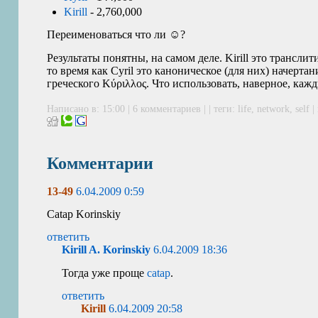
Kirill
- 2,760,000
Переименоваться что ли ☺?
Результаты понятны, на самом деле. Kirill это трансл
то время как Cyril это каноническое (для них) начерта
греческого Κύριλλος. Что использовать, наверное, каж
Написано в: 15:00 |
6 комментариев
| | теги:
life
,
network
,
self
|
Комментарии
13-49
6.04.2009 0:59
Catap Korinskiy
ответить
Kirill A. Korinskiy
6.04.2009 18:36
Тогда уже проще
catap
.
ответить
Kirill
6.04.2009 20:58