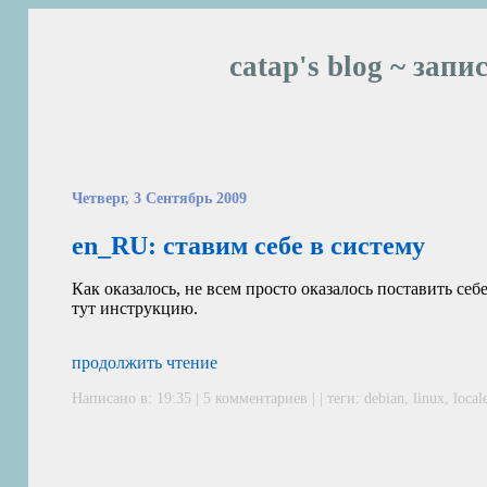
catap's blog ~ запи
Четверг, 3 Сентябрь 2009
en_RU: ставим себе в систему
Как оказалось, не всем просто оказалось поставить себ
тут инструкцию.
продолжить чтение
Написано в: 19:35 |
5 комментариев
| | теги:
debian
,
linux
,
local