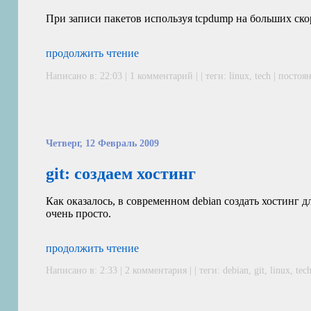
При записи пакетов используя tcpdump на больших ско
продолжить чтение
Написано в: 22:03 |
1 комментарий
| | теги:
linux
,
tech
|
постоян
Четверг, 12 Февраль 2009
git: создаем хостинг
Как оказалось, в современном debian создать хостинг дл
очень просто.
продолжить чтение
Написано в: 2:33 |
2 комментария
| | теги:
debian
,
git
,
linux
,
tec