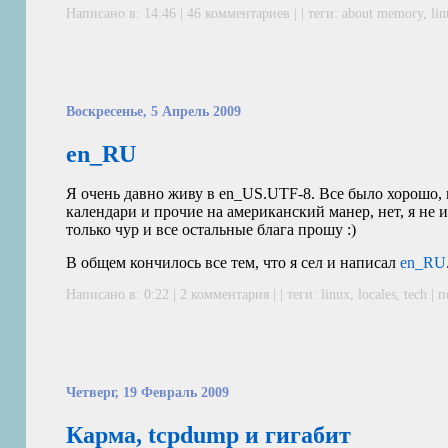
Написано в: 14:46 |
46 комментариев
| | теги:
about memory
,
li
Воскресенье, 5 Апрель 2009
en_RU
Я очень давно живу в en_US.
UTF
-8. Все было хорошо,
календари и прочие на американский манер, нет, я не 
только чур и все остальные блага прошу :)
В общем кончилось все тем, что я сел и написал
en_RU
Написано в: 0:22 |
2 комментария
| | теги:
linux
,
locales
,
tech
|
п
Четверг, 19 Февраль 2009
Карма, tcpdump и гигабит