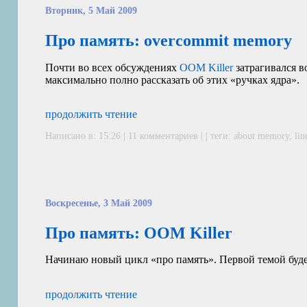
Вторник, 5 Май 2009
Про память: overcommit memory
Почти во всех обсуждениях
OOM
Killer
затрагивался в
максимально полно рассказать об этих «ручках ядра».
продолжить чтение
Написано в: 15:26 |
11 комментариев
| | теги:
about memory
,
lin
Воскресенье, 3 Май 2009
Про память:
OOM
Killer
Начинаю новый цикл «про память». Первой темой буд
продолжить чтение