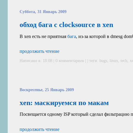
Суббота, 31 Январь 2009
обход бага с clocksource в xen
В xen есть не приятная
бага
, из-за которой в dmesg do
продолжить чтение
Написано в: 18:08 | 0 комментариев | | теги:
bugs
,
linux
,
tech
,
x
Воскресенье, 25 Январь 2009
xen: маскируемся по макам
Посвещается одному
ISP
который сделал фильтрацию по 
продолжить чтение