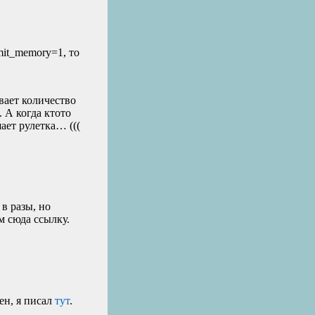
it_memory=1, то
вает количество
 А когда ктото
ает рулетка… (((
 в разы, но
м сюда ссылку.
ен, я писал
тут
.