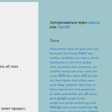
Авторизоваться через
пароль
или
OpenID
Теги
about memory
alone
alu
apple
atom
auto
brazil
benchmark
book
books
bugs
byteflow
capabilities
cars
catap.ru
chrome
classification of wine
clock_gettime
ать об этих
clock_monotonic
clock_monotonic_raw
codeville
concept
core
crazy world
cron
d820
dell
cronie
darcs
debian
ditz
dns
dns. dnswl
dpatch
duck
eclipse
emacs
email
erlang
erlangweb
eshop
essay
ev
fedora
festivals
food
fork
gastarbeiters
git
gcc
geeks
gettimeofday
ginx
git tips
google
gmail
google chrome
google wave
google-perftools
gps
hack
hacking
hg
hacks
hadoop
haskell
hate
 хочет процесс.
humor
highload
http codes
http headers