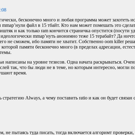
7:08
огически, бесконечно много и любая программа может захотеть и
 и mmap’нули файл в 15 тбайт. Кто нам может помешать это сдела
штяк и как только ram кончится страничка опустится (посути уд
т идеологически mmap’нуть анонимно теже 15 терабайт? Да ничто
его не сможем, ибо памяти не хватит. Собственно oom killer решае
 которой памяти бесконечно много (в пределах адресации, естес
стемы.
ьи написаны на уровне тезисов. Одна начата раскрываться. Оче
лей так, что бы люди не в теме, но которым интересно, могли по
ушают время.
стратегию Always, а чему поставить ratio и как он будет связан
м, не пытаясь туда писать, тогда включается алгоримт проверки,