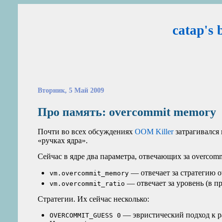
catap's 
Вторник, 5 Май 2009
Про память: overcommit memory
Почти во всех обсуждениях
OOM
Killer
затрагивался 
«ручках ядра».
Сейчас в ядре два параметра, отвечающих за overcomm
— отвечает за стратегию o
vm.overcommit_memory
— отвечает за уровень (в п
vm.overcommit_ratio
Стратегии. Их сейчас несколько:
— эвристический подход к ра
OVERCOMMIT_GUESS 0