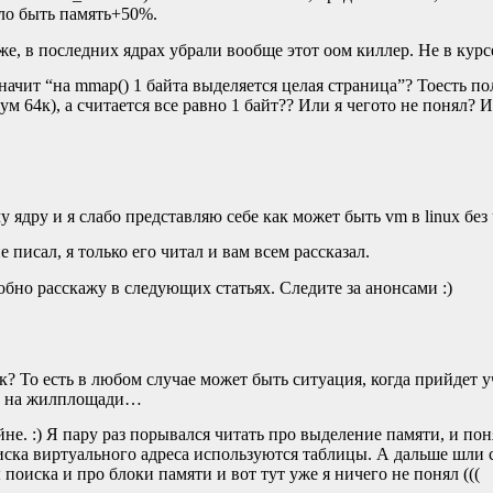
тало быть память+50%.
же, в последних ядрах убрали вообще этот оом киллер. Не в курс
начит “на mmap() 1 байта выделяется целая страница”? Тоесть по
 64к), а считается все равно 1 байт?? Или я чегото не понял? 
 ядру и я слабо представляю себе как может быть vm в linux без
е писал, я только его читал и вам всем рассказал.
обно расскажу в следующих статьях. Следите за анонсами :)
к? То есть в любом случае может быть ситуация, когда прийдет 
ан на жилплощади…
не. :) Я пару раз порывался читать про выделение памяти, и поня
оиска виртуального адреса используются таблицы. А дальше шли
поиска и про блоки памяти и вот тут уже я ничего не понял (((