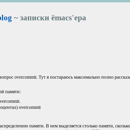
blog
~ записки ёmacs'ера
вопрос overcommit. Тут я постараюсь максимально полно рассказ
it памяти:
vercommit.
роцентах) overcommit
спределению памяти. В нем выделяется столько памяти, сколько