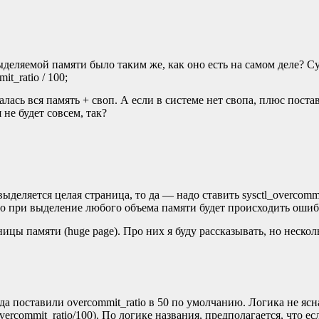
выделяемой памяти было таким же, как оно есть на самом деле? Су
it_ratio / 100;
валась вся память + своп. А если в системе нет свопа, плюс поста
 не будет совсем, так?
ыделяется целая страница, то да — надо ставить sysctl_overcommit
 то при выделение любого объема памяти будет происходить ошиб
ницы памяти (huge page). Про них я буду рассказывать, но нескол
да поставили overcommit_ratio в 50 по умолчанию. Логика не ясна
 overcommit_ratio/100). По логике названия, предполагается, что ес