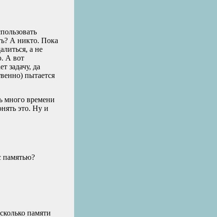
спользовать
ть? А никто. Пока
алиться, а не
. А вот
т задачу, да
твенно) пытается
нь много времени
нять это. Ну и
 с памятью?
 сколько памяти