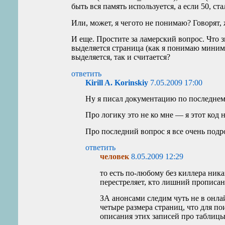
быть вся память используется, а если 50, с
Или, может, я чегото не понимаю? Говорят, 
И еще. Простите за ламерский вопрос. Что з
выделяется страница (как я понимаю минимум
выделяется, так и считается?
ответить
Kirill A. Korinskiy
7.05.2009 17:00
Ну я писал документацию по последнему
Про логику это не ко мне — я этот код н
Про последний вопрос я все очень подр
ответить
человек
8.05.2009 12:29
то есть по-любому без киллера ника
перестреляет, кто лишний пропис
ЗА анонсами следим чуть не в онлай
четыре размера страниц, что для п
описания этих записей про таблицы 