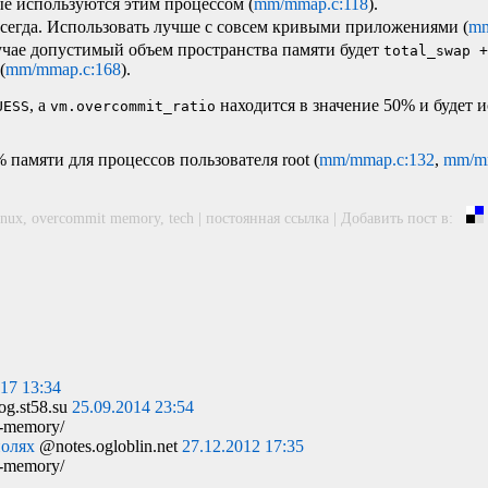
рые используются этим процессом (
mm/mmap.c:118
).
всегда. Использовать лучше с совсем кривыми приложениями (
mm
учае допустимый объем пространства памяти будет
total_swap 
(
mm/mmap.c:168
).
, а
находится в значение 50% и будет 
UESS
vm.overcommit_ratio
% памяти для процессов пользователя root (
mm/mmap.c:132
,
mm/m
inux
,
overcommit memory
,
tech
|
постоянная ссылка
|
Добавить пост в:
017 13:34
g.st58.su
25.09.2014 23:54
t-memory/
полях
@notes.ogloblin.net
27.12.2012 17:35
t-memory/