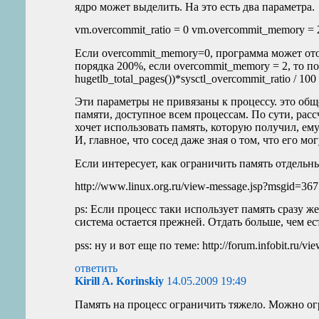
ядро может выделить. На это есть два параметра.
vm.overcommit_ratio = 0 vm.overcommit_memory = 
Если overcommit_memory=0, программа может ото
порядка 200%, если overcommit_memory = 2, то по
hugetlb_total_pages())*sysctl_overcommit_ratio / 100 
Эти параметры не привязаны к процессу. это общ
памяти, доступное всем процессам. По сути, расс
хочет использовать память, которую получил, ему
И, главное, что сосед даже зная о том, что его мо
Если интересует, как ограничить память отдельн
http://www.linux.org.ru/view-message.jsp?msgid=36
ps: Если процесс таки использует память сразу же
система остается прежней. Отдать больше, чем ест
pss: ну и вот еще по теме: http://forum.infobit.ru/v
ответить
Kirill A. Korinskiy
14.05.2009 19:49
Память на процесс ограничить тяжело. Можно огр