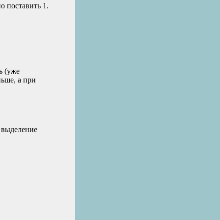
о поставить 1.
ь (уже
ньше, а при
а выделение