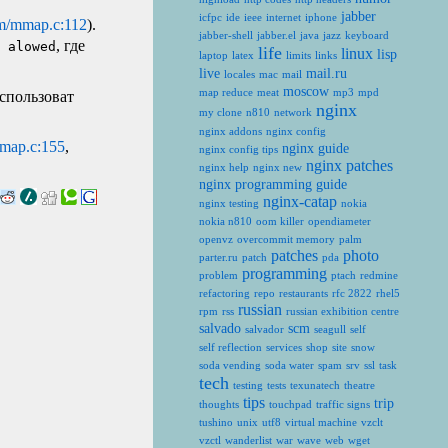
jabber
icfpc
ide
ieee
internet
iphone
/mmap.c:112
).
jabber-shell
jabber.el
java
jazz
keyboard
, где
+ alowed
life
linux
lisp
laptop
latex
limits
links
live
mail.ru
locales
mac
mail
moscow
map reduce
meat
mp3
mpd
использоват
nginx
my clone
n810
network
nginx addons
nginx config
map.c:155
,
nginx guide
nginx config tips
nginx patches
nginx help
nginx new
nginx programming guide
nginx-catap
nginx testing
nokia
nokia n810
oom killer
opendiameter
openvz
overcommit memory
palm
patches
photo
parter.ru
patch
pda
programming
problem
ptach
redmine
refactoring
repo
restaurants
rfc 2822
rhel5
russian
rpm
rss
russian exhibition centre
salvado
scm
salvador
seagull
self
self reflection
services
shop
site
snow
soda vending
soda water
spam
srv
ssl
task
tech
testing
tests
texunatech
theatre
tips
trip
thoughts
touchpad
traffic signs
tushino
unix
utf8
virtual machine
vzclt
vzctl
wanderlist
war
wave
web
wget