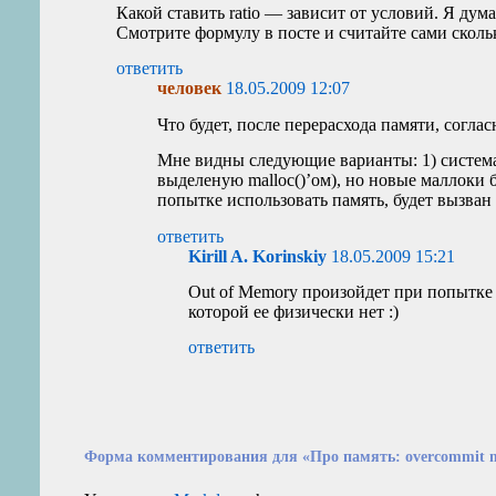
Какой ставить ratio — зависит от условий. Я дум
Смотрите формулу в посте и считайте сами сколько
ответить
человек
18.05.2009 12:07
Что будет, после перерасхода памяти, согла
Мне видны следующие варианты: 1) система
выделеную malloc()’ом), но новые маллоки бу
попытке использовать память, будет вызва
ответить
Kirill A. Korinskiy
18.05.2009 15:21
Out of Memory произойдет при попытке 
которой ее физически нет :)
ответить
Форма комментирования для «Про память: overcommit 