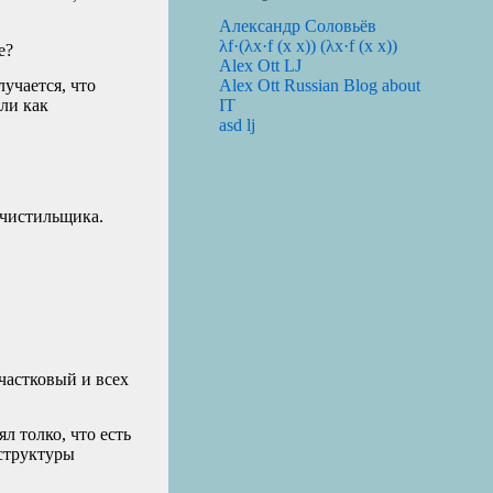
Александр Соловьёв
λf·(λx·f (x x)) (λx·f (x x))
е?
Alex Ott LJ
Alex Ott Russian Blog about
лучается, что
IT
Или как
asd lj
 чистильщика.
участковый и всех
л толко, что есть
 структуры