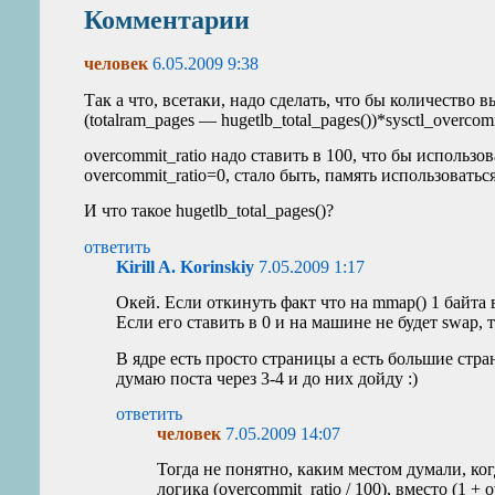
Комментарии
человек
6.05.2009 9:38
Так а что, всетаки, надо сделать, что бы количество 
(totalram_pages — hugetlb_total_pages())*sysctl_overcomm
overcommit_ratio надо ставить в 100, что бы использо
overcommit_ratio=0, стало быть, память использоваться
И что такое hugetlb_total_pages()?
ответить
Kirill A. Korinskiy
7.05.2009 1:17
Окей. Если откинуть факт что на mmap() 1 байта в
Если его ставить в 0 и на машине не будет swap,
В ядре есть просто страницы а есть большие стра
думаю поста через 3-4 и до них дойду :)
ответить
человек
7.05.2009 14:07
Тогда не понятно, каким местом думали, ког
логика (overcommit_ratio / 100), вместо (1 +