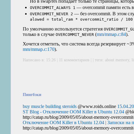
Но в swap/res попадает только те страницы, кото
— overcommit памяти есть 
OVERCOMMIT_ALWAYS 1
— без overcommit. В этом сл
OVERCOMMIT_NEVER 2
alowed = total_ram * overcommit_ratio / 100
По умолчанию используется стратегия
OVERCOMMIT_G
только в случае
(
mm/mmap.c:84
).
OVERCOMMIT_NEVER
Хочется отметить, что система всегда резервирует ~3
mm/mmap.c:170
).
Написано в: 15:26 |
11 комментариев
| | теги:
about memory
,
l
Пингбэки
buy muscle building steroids
@www.roids.online
15.04.2
ST Blog - Отключение OOM Killer в Ubuntu 12.04
@blo
http://catap.ru/blog/2009/05/05/about-memory-overcommi
Отключение OOM Killer в Ubuntu 12.04 | Записки на 
http://catap.ru/blog/2009/05/05/about-memory-overcommi