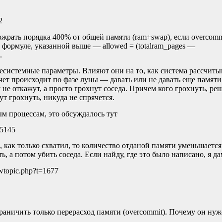
2
жрать порядка 400% от общей памяти (ram+swap), если overcomm
 формуле, указанной выше — allowed = (totalram_pages —
.
есистемные параметры. Влияют они на то, как система рассчиты
чет происходит по фазе луны — давать или не давать еще памяти.
 не откажут, а просто грохнут соседа. Причем кого грохнуть, реш
гут грохнуть, никуда не спрячется.
ым процессам, это обсуждалось тут
75145
, как только схватил, то количество отданой памяти уменьшается
ь, а потом убить соседа. Если найду, где это было написано, я да
iewtopic.php?t=1677
аничить только перерасход памяти (overcommit). Почему он нуж