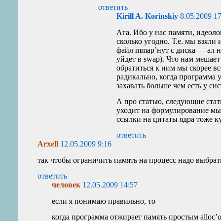
ответить
Kirill A. Korinskiy
8.05.2009 1
Ага. Ибо у нас памяти, идеол
сколько угодно. Т.е. мы взяли
файл mmap’нут с диска — ал ни
уйдет в swap). Что нам мешае
обратиться к ним мы скорее вс
радикально, когда программа у
захавать больше чем есть у си
А про статью, следующие стат
уходит на формулирование мыс
ссылки на цитаты ядра тоже к
ответить
Arxell
12.05.2009 9:16
так чтобы ограничить память на процесс надо выбрать 
ответить
человек
12.05.2009 14:57
если я понимаю правильно, то
когда программа отжирает память простым alloc’о