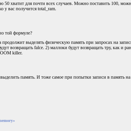
аю 50 хватит для почти всех случаев. Можно поставить 100, можн
 у вас получится total_ram.
сно той формуле?
 продолжит выделять физическую память при запросах на запис
дут возвращать falce. 2) маллоки будут возвращать тру, как и ра
н
OOM
killer.
выделить память. И тоже самое при попытки записи в память н
memory»