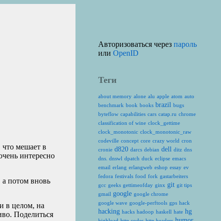
Авторизоваться через
пароль
или
OpenID
Теги
about memory
alone
alu
apple
atom
auto
brazil
benchmark
book
books
bugs
byteflow
capabilities
cars
catap.ru
chrome
classification of wine
clock_gettime
clock_monotonic
clock_monotonic_raw
codeville
concept
core
crazy world
cron
 что мешает в
d820
dell
cronie
darcs
debian
ditz
dns
 очень интересно
dns. dnswl
dpatch
duck
eclipse
emacs
email
erlang
erlangweb
eshop
essay
ev
fedora
festivals
food
fork
gastarbeiters
, а потом вновь
git
gcc
geeks
gettimeofday
ginx
git tips
google
gmail
google chrome
google wave
google-perftools
gps
hack
и в целом, на
hacking
hg
hacks
hadoop
haskell
hate
иво. Поделиться
humor
highload
http codes
http headers