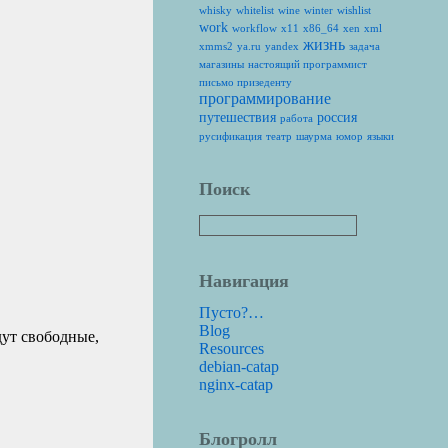
whisky
whitelist
wine
winter
wishlist
work
workflow
x11
x86_64
xen
xml
жизнь
xmms2
ya.ru
yandex
задача
магазины
настоящий программист
письмо призеденту
программирование
путешествия
россия
работа
русификация
театр
шаурма
юмор
языки
Поиск
Навигация
Пусто?…
Blog
дут свободные,
Resources
debian-catap
nginx-catap
Блогролл