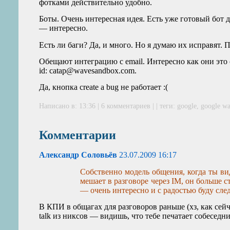
фотками действительно удобно.
Боты. Очень интересная идея. Есть уже готовый бот 
— интересно.
Есть ли баги? Да, и много. Но я думаю их исправят. 
Обещают интеграцию с email. Интересно как они это 
id: catap@wavesandbox.com.
Да, кнопка create a bug не работает :(
Написано в: 13:36 |
6 комментариев
| | теги:
google
,
google w
Комментарии
Александр Соловьёв
23.07.2009 16:17
Собственно модель общения, когда ты вид
мешает в разговоре через
IM
, он больше с
— очень интересно и с радостью буду след
В КПИ в общагах для разговоров раньше (хз, как се
talk из никсов — видишь, что тебе печатает собеседни