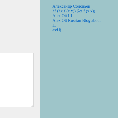
Александр Соловьёв
λf·(λx·f (x x)) (λx·f (x x))
Alex Ott LJ
Alex Ott Russian Blog about
IT
asd lj