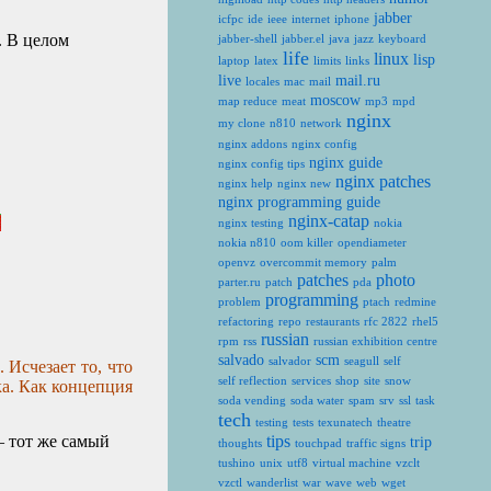
jabber
icfpc
ide
ieee
internet
iphone
. В целом
jabber-shell
jabber.el
java
jazz
keyboard
life
linux
lisp
laptop
latex
limits
links
live
mail.ru
locales
mac
mail
moscow
map reduce
meat
mp3
mpd
nginx
my clone
n810
network
nginx addons
nginx config
nginx guide
nginx config tips
nginx patches
nginx help
nginx new
nginx programming guide
nginx-catap
nginx testing
nokia
nokia n810
oom killer
opendiameter
openvz
overcommit memory
palm
patches
photo
parter.ru
patch
pda
programming
problem
ptach
redmine
refactoring
repo
restaurants
rfc 2822
rhel5
russian
rpm
rss
russian exhibition centre
salvado
scm
salvador
seagull
self
 Исчезает то, что
self reflection
services
shop
site
snow
ка. Как концепция
soda vending
soda water
spam
srv
ssl
task
tech
testing
tests
texunatech
theatre
tips
— тот же самый
trip
thoughts
touchpad
traffic signs
tushino
unix
utf8
virtual machine
vzclt
vzctl
wanderlist
war
wave
web
wget