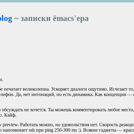
blog
~ записки ёmacs'ера
о.
е печатает великолепна. Ускоряет диалоги ощутимо. Исчезает то,
телефон. Да, нет интонаций, но есть динамика. Как концепция —
то обсуждать не хочется. Ты можешь комментировать любое место
ю. Кайф.
v preview. Работать можно, но удовольствия нет. Скорость реакци
о напоминает ssh при ping 250-300 ms :). Всякие гаджеты — крас