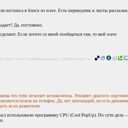
для постинга в блоги из wave. Есть переводчик и листы рассылки
Падает? Да, постоянно.
сделают. Если хотите со мной пообщаться там, то мой wave
ave
,
tech
,
wave
|
постоянная ссылка
|
Добавить пост в:
ишь что тебе печатает великолепна. Ускоряет диалоги ощутимо.
тановится похож на телефон. Да, нет интонаций, но есть динами
ить за их развитием.
йчас) использовали программку
CPU
(Cool PopUp). По сути дела 
к.