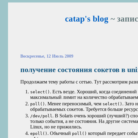
catap's blog
~ запис
Воскресенье, 12 Июль 2009
получение состояния сокетов в uni
Продолжаем тему работы с сетью. Тут рассмотрим разн
. Есть везде. Хороший, когда соединений
select()
максимальный лимит на количество обрабатываем
. Менее переносимый, чем
. Зато
poll()
select()
обрабатываемых сокетов. Требуется больше ресурс
. В Solaris очень хороший (лучший?) сп
/dev/poll
только события, а не состояния. На другие система
Linux, но не прижились.
. Обычный
который передает событ
epoll()
poll()