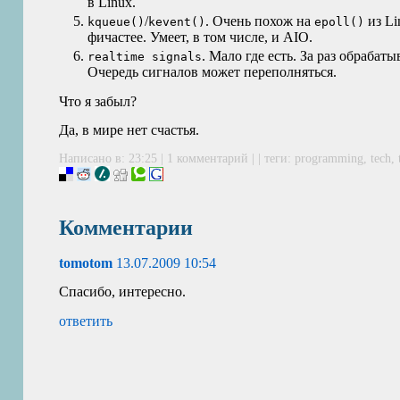
в Linux.
/
. Очень похож на
из Li
kqueue()
kevent()
epoll()
фичастее. Умеет, в том числе, и
AIO
.
. Мало где есть. За раз обрабаты
realtime signals
Очередь сигналов может переполняться.
Что я забыл?
Да, в мире нет счастья.
Написано в: 23:25 |
1 комментарий
| | теги:
programming
,
tech
,
Комментарии
tomotom
13.07.2009 10:54
Спасибо, интересно.
ответить