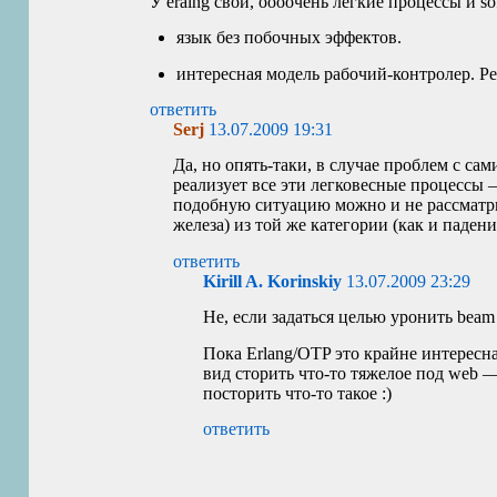
У eralng свои, оооочень легкие процессы и soft
язык без побочных эффектов.
интересная модель рабочий-контролер. Р
ответить
Serj
13.07.2009 19:31
Да, но опять-таки, в случае проблем с са
реализует все эти легковесные процессы —
подобную ситуацию можно и не рассматри
железа) из той же категории (как и паден
ответить
Kirill A. Korinskiy
13.07.2009 23:29
Не, если задаться целью уронить beam
Пока Erlang/
OTP
это крайне интересна
вид сторить что-то тяжелое под web —
посторить что-то такое :)
ответить