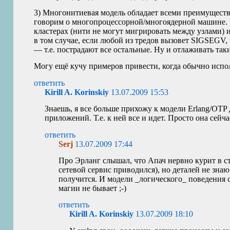
3) Многонитиевая модель обладает всеми преимущества
говорим о многопроцессорной/многоядерной машине.
кластерах (нити не могут мигрировать между узлами) 
в том случае, если любой из тредов вызовет
SIGSEGV
,
— т.е. пострадают все остальные. Ну и отлаживать так
Могу ещё кучу примеров привести, когда обычно испо
ответить
Kirill A. Korinskiy
13.07.2009 15:53
Знаешь, я все больше прихожу к модели Erlang/
OTP
приложений. Т.е. к ней все и идет. Просто она сейчас
ответить
Serj
13.07.2009 17:44
Про Эрланг слышал, что Апач нервно курит в ст
сетевой сервис приводился), но деталей не знаю
получится. И модели _логического_ поведения 
магии не бывает ;-)
ответить
Kirill A. Korinskiy
13.07.2009 18:10