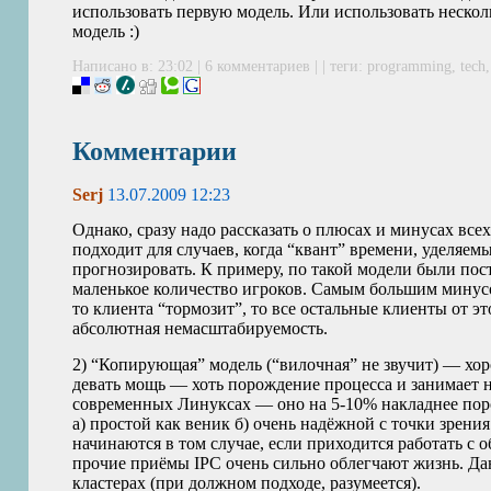
использовать первую модель. Или использовать несколь
модель :)
Написано в: 23:02 |
6 комментариев
| | теги:
programming
,
tech
Комментарии
Serj
13.07.2009 12:23
Однако, сразу надо рассказать о плюсах и минусах все
подходит для случаев, когда “квант” времени, уделяе
прогнозировать. К примеру, по такой модели были пос
маленькое количество игроков. Самым большим минусом
то клиента “тормозит”, то все остальные клиенты от э
абсолютная немасштабируемость.
2) “Копирующая” модель (“вилочная” не звучит) — хор
девать мощь — хоть порождение процесса и занимает н
современных Линуксах — оно на 5-10% накладнее поро
а) простой как веник б) очень надёжной с точки зрен
начинаются в том случае, если приходится работать 
прочие приёмы
IPC
очень сильно облегчают жизнь. Да
кластерах (при должном подходе, разумеется).