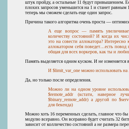
штук пройду, а остальные 11 будут привышением. 
плохих запросов уменьшится на 1 и станет равным 
теперь мы сможем сделать еще один запрос.
Причина такого алгоритма очень проста — оптимиз
А еще вопрос — память увеличивает
количеству состояний? И когда их чис
это на совести аллокатора? Интересно к
аллокатором себя поведет…есть повод 
общая для всех воркеров, как ты и любиш
Память выделяется одним куском. И не изменяется 
И $limit_var_one можно использовать н
Да, но только после определения.
Можно ли на одном уровне использова
$remote_addr (кстати, наверное лу
$binary_remote_addr) а другой по $se
для бекенда)
Можно хоть 16 переменных сделать, главное что бы
модулю всеравно. Он всеравно будет считать 32 бит
зависит от колличество состояний а не размера пер