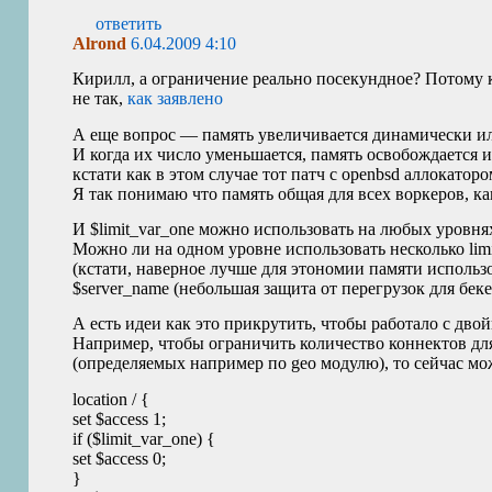
ответить
Alrond
6.04.2009 4:10
Кирилл, а ограничение реально посекундное? Потому к
не так,
как заявлено
А еще вопрос — память увеличивается динамически ил
И когда их число уменьшается, память освобождается и
кстати как в этом случае тот патч с openbsd аллокатор
Я так понимаю что память общая для всех воркеров, ка
И $limit_var_one можно использовать на любых уровн
Можно ли на одном уровне использовать несколько lim
(кстати, наверное лучше для этономии памяти использо
$server_name (небольшая защита от перегрузок для бек
А есть идеи как это прикрутить, чтобы работало с дв
Например, чтобы ограничить количество коннектов дл
(определяемых например по geo модулю), то сейчас мо
location / {
set $access 1;
if ($limit_var_one) {
set $access 0;
}