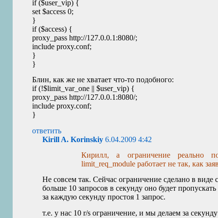
if ($user_vip) {
set $access 0;
}
if ($access) {
proxy_pass http://127.0.0.1:8080/;
include proxy.conf;
}
}
Блин, как же не хватает что-то подобного:
if (!$limit_var_one || $user_vip) {
proxy_pass http://127.0.0.1:8080/;
include proxy.conf;
}
ответить
Kirill A. Korinskiy
6.04.2009 4:42
Кирилл, а ограничение реально п
limit_req_module работает не так, как зая
Не совсем так. Сейчас ограничение сделано в виде с
больше 10 запросов в секунду оно будет пропускать 
за каждую секунду простоя 1 запрос.
т.е. у нас 10 r/s ограничение, и мы делаем за секунд