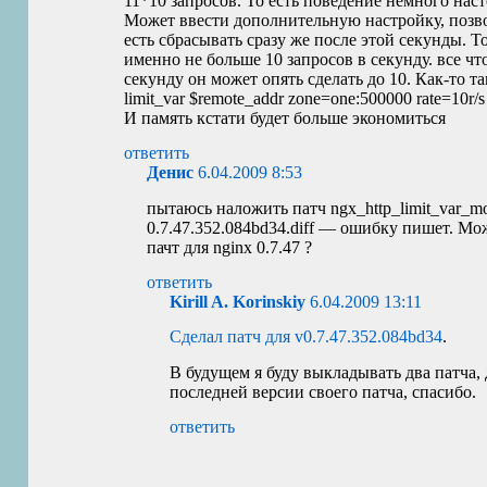
11*10 запросов. То есть поведение немного н
Может ввести дополнительную настройку, позво
есть сбрасывать сразу же после этой секунды. 
именно не больше 10 запросов в секунду. все ч
секунду он может опять сделать до 10. Как-то та
limit_var $remote_addr zone=one:500000 rate=10r/s
И память кстати будет больше экономиться
ответить
Денис
6.04.2009 8:53
пытаюсь наложить патч ngx_http_limit_var_mod
0.7.47.352.084bd34.diff — ошибку пишет. М
пачт для nginx 0.7.47 ?
ответить
Kirill A. Korinskiy
6.04.2009 13:11
Сделал патч для v0.7.47.352.084bd34
.
В будущем я буду выкладывать два патча,
последней версии своего патча, спасибо.
ответить