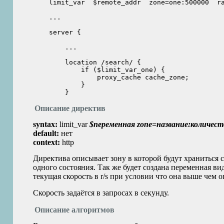
    limit_var  $remote_addr  zone=one:500000  ra
    ...

    server {

        ...

        location /search/ {

            if ($limit_var_one) {

                proxy_cache cache_zone;

            }

Описание директив
syntax:
limit_var
$переменная zone=название:количест
default:
нет
context:
http
Директива описывает зону в которой будут храниться 
одного состояния. Так же будет создана переменная ви
текущая скорость в r/s при условии что она выше чем 
Скорость задаётся в запросах в секунду.
Описание алгоритмов