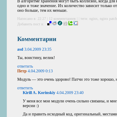
В алгоритме хранения могут быть коллизии, когда для
одно и тоже значение. Их количество зависит только 
оно больше, тем их меньше.
Написано в: 22:27 |
12 комментариев
| | теги:
nginx
,
nginx patch
Добавить пост в:
Комментарии
asd
3.04.2009 23:35
Ты, воистину, велик!
ответить
Петр
4.04.2009 0:13
Модуль — это очень здорово! Патчи это тоже хорошо, 
ответить
Kirill A. Korinskiy
4.04.2009 23:40
У меня все мои модули очень сильно связаны, и мн
версии :)
Да и править исходный код, оригинальный, местами,