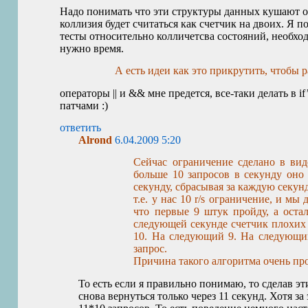
Надо понимать что эти структуры данных кушают о
коллизия будет считаться как счетчик на двоих. Я
тесты относительно колличетсва состояний, необхо
нужно время.
А есть идеи как это прикрутить, чтобы
операторы || и && мне предется, все-таки делать в if’
патчами :)
ответить
Alrond
6.04.2009 5:20
Сейчас ограничение сделано в виде
больше 10 запросов в секунду оно 
секунду, сбрасывая за каждую секунд
т.е. у нас 10 r/s ограничение, и мы
что первые 9 штук пройду, а ост
следующей секунде счетчик плохих 
10. На следующий 9. На следующи
запрос.
Причина такого алгоритма очень пр
То есть если я правильно понимаю, то сделав эт
снова вернуться только через 11 секунд. Хотя за