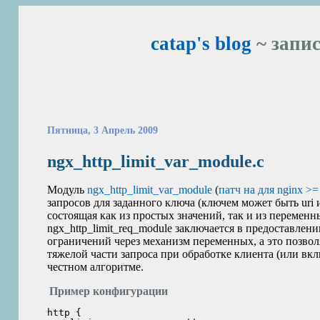
catap's blog
~ запис
Пятница, 3 Апрель 2009
ngx_http_limit_var_module.c
Модуль
ngx_http_limit_var_module
(
патч на для nginx >=
запросов для заданного ключа (ключем может быть uri 
состоящая как из простых значений, так и из переменн
ngx_http_limit_req_module заключается в предоставле
ограничений через механизм переменных, а это позво
тяжелой части запроса при обработке клиента (или вкл
честном алгоритме.
Пример конфигурации
http {
