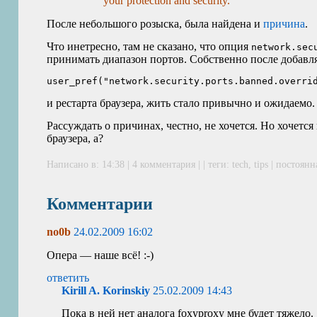
your protection and security.
После небольшого розыска, была найдена и
причина
.
Что инетресно, там не сказано, что опция
network.sec
принимать диапазон портов. Собственно после добавл
и рестарта браузера, жить стало привычно и ожидаемо.
Рассуждать о причинах, честно, не хочется. Но хочется 
браузера, а?
Написано в: 14:38 |
4 комментария
| | теги:
tech
,
tips
|
постоянн
Комментарии
no0b
24.02.2009 16:02
Опера — наше всё! :-)
ответить
Kirill A. Korinskiy
25.02.2009 14:43
Пока в ней нет аналога foxyproxy мне будет тяжело.