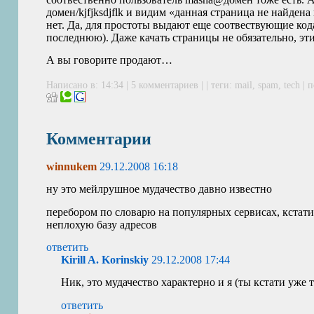
домен/kjfjksdjflk и видим «данная страница не найден
нет. Да, для простоты выдают еще соотвествующие кода
последнюю). Даже качать страницы не обязательно, эт
А вы говорите продают…
Написано в: 14:34 |
5 комментариев
| | теги:
mail
,
spam
,
tech
|
п
Комментарии
winnukem
29.12.2008 16:18
ну это мейлрушное мудачество давно известно
перебором по словарю на популярных сервисах, кстат
неплохую базу адресов
ответить
Kirill A. Korinskiy
29.12.2008 17:44
Ник, это мудачество характерно и я (ты кстати уже т
ответить