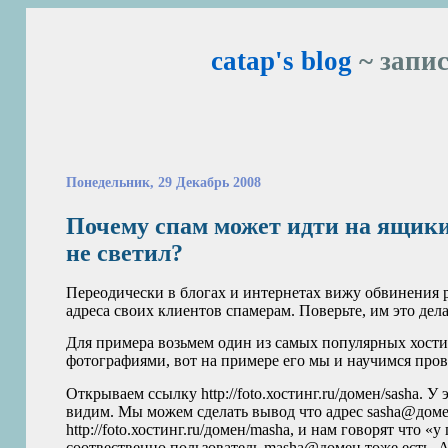
catap's blog
~ запис
Понедельник, 29 Декабрь 2008
Почему спам может идти на ящики
не светил?
Переодически в блогах и интернетах вижу обвинения р
адреса своих клиентов спамерам. Поверьте, им это дела
Для примера возьмем один из самых популярных хостин
фотографиями, вот на примере его мы и научимся провер
Открываем ссылку http://foto.хостинг.ru/домен/sasha. У
видим. Мы можем сделать вывод что адрес sasha@доме
http://foto.хостинг.ru/домен/masha, и нам говорят что 
соотвественно пользователь masha@домен тоже есть. А т