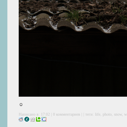
☺
Написано в: 17:02 | 0 комментариев | | теги:
life
,
photo
,
snow
,
w