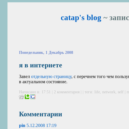
catap's blog
~ запис
Понедельник, 1 Декабрь 2008
я в интернете
Завел
отдельную страницу
, с перечнем того чем пользу
в актуальном состояние.
Написано в: 17:51 |
2 комментария
| | теги:
life
,
network
,
self
|
п
Комментарии
pin
5.12.2008 17:19