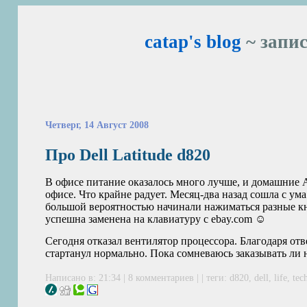
catap's blog
~ запис
Четверг, 14 Август 2008
Про Dell Latitude d820
В офисе питание оказалось много лучше, и домашние
офисе. Что крайне радует. Месяц-два назад сошла с ум
большой вероятностью начинали нажиматься разные кн
успешна заменена на клавиатуру с ebay.com ☺
Сегодня отказал вентилятор процессора. Благодаря от
стартанул нормально. Пока сомневаюсь заказывать ли
Написано в: 21:34 |
8 комментариев
| | теги:
d820
,
dell
,
life
,
tec