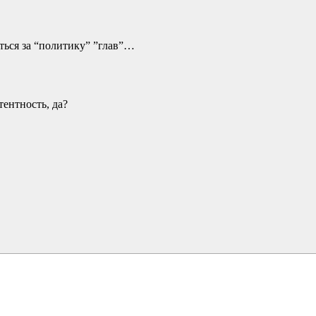
ься за “политику” ”глав”…
тентность, да?