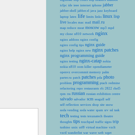
jabber
icfpc
ide
ieee
internet
iphone
jabber-shell
jabber.el
java
jazz
keyboard
life
linux
lisp
laptop
latex
limits
links
live
mail.ru
locales
mac
mail
moscow
map reduce
meat
mp3
mpd
nginx
my clone
n810
network
nginx addons
nginx config
nginx guide
nginx config tips
nginx patches
nginx help
nginx new
nginx programming guide
nginx-catap
nginx testing
nokia
nokia n810
oom killer
opendiameter
openvz
overcommit memory
palm
patches
photo
parter.ru
patch
pda
programming
problem
ptach
redmine
refactoring
repo
restaurants
rfc 2822
rhel5
russian
rpm
rss
russian exhibition centre
salvado
scm
salvador
seagull
self
self reflection
services
shop
site
snow
soda vending
soda water
spam
srv
ssl
task
tech
testing
tests
texunatech
theatre
tips
trip
thoughts
touchpad
traffic signs
tushino
unix
utf8
virtual machine
vzclt
vzctl
wanderlist
war
wave
web
wget