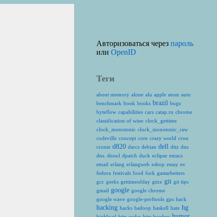
Авторизоваться через
пароль
или
OpenID
Теги
about memory
alone
alu
apple
atom
auto
brazil
benchmark
book
books
bugs
byteflow
capabilities
cars
catap.ru
chrome
classification of wine
clock_gettime
clock_monotonic
clock_monotonic_raw
codeville
concept
core
crazy world
cron
d820
dell
cronie
darcs
debian
ditz
dns
dns. dnswl
dpatch
duck
eclipse
emacs
email
erlang
erlangweb
eshop
essay
ev
fedora
festivals
food
fork
gastarbeiters
git
gcc
geeks
gettimeofday
ginx
git tips
google
gmail
google chrome
google wave
google-perftools
gps
hack
hacking
hg
hacks
hadoop
haskell
hate
humor
highload
http codes
http headers