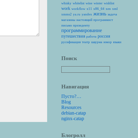
whisky
whitelist
wine
winter
wishlist
work
workflow
x11
x86_64
xen
xml
жизнь
xmms2
ya.ru
yandex
задача
магазины
настоящий программист
письмо призеденту
программирование
путешествия
россия
работа
русификация
театр
шаурма
юмор
языки
Поиск
Навигация
Пусто?…
Blog
Resources
debian-catap
nginx-catap
Блогролл