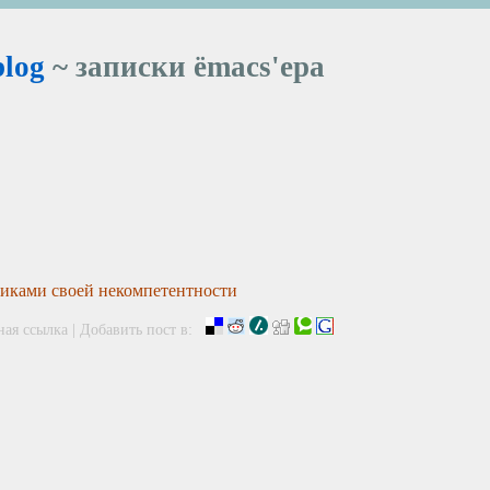
blog
~ записки ёmacs'ера
иками своей некомпетентности
ная ссылка
|
Добавить пост в: