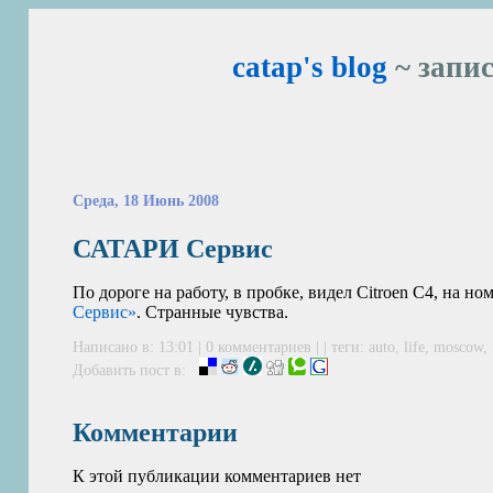
catap's blog
~ запис
Среда, 18 Июнь 2008
САТАРИ Сервис
По дороге на работу, в пробке, видел Citroen C4, на н
Сервис»
. Странные чувства.
Написано в: 13:01 | 0 комментариев | | теги:
auto
,
life
,
moscow
,
Добавить пост в:
Комментарии
К этой публикации комментариев нет