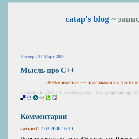
catap's blog
~ запис
Четверг, 27 Март 2008
Мысль про C++
«80% времени C++ программисты тратят на
Написано в: 15:08 |
10 комментариев
| | теги:
programming
,
tec
Комментарии
swizard
27.03.2008 16:19
По моим прикидкам где-то 50% получается. Причем, 