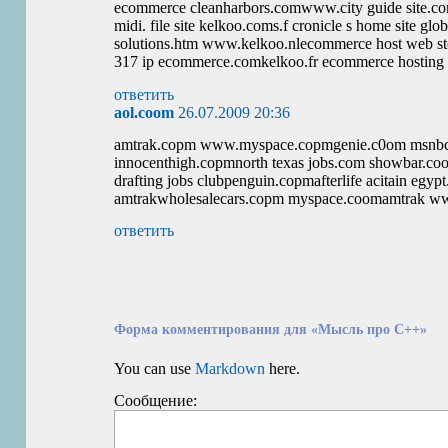
ecommerce cleanharbors.comwww.city guide site.c
midi. file site kelkoo.coms.f cronicle s home site
solutions.htm www.kelkoo.nlecommerce host web store
317 ip ecommerce.comkelkoo.fr ecommerce hosting
ответить
aol.coom
26.07.2009 20:36
amtrak.copm www.myspace.copmgenie.c0om msnb
innocenthigh.copmnorth texas jobs.com showbar.coomsa
drafting jobs clubpenguin.copmafterlife acitain e
amtrakwholesalecars.copm myspace.coomamtrak w
ответить
Форма комментирования для «Мысль про C++»
You can use
Markdown
here.
Сообщение: