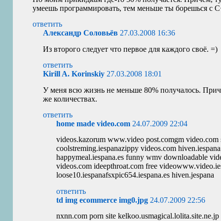
умеешь программировать, тем меньше ты борешься с C+
ответить
Александр Соловьёв
27.03.2008 16:36
Из второго следует что первое для каждого своё. =)
ответить
Kirill A. Korinskiy
27.03.2008 18:01
У меня всю жизнь не меньше 80% получалось. Причем
же количествах.
ответить
home made video.com
24.07.2009 22:04
videos.kazorum www.video post.comgm video.com s
coolstreming.iespanazippy videos.com hiven.iespana
happymeal.iespana.es funny wmv downloadable vid
videos.com ideepthroat.com free videowww.video.ie
loose10.iespanafsxpic654.iespana.es hiven.jespana
ответить
td img ecommerce img0.jpg
24.07.2009 22:56
nxnn.com porn site kelkoo.usmagical.lolita.site.ne.j