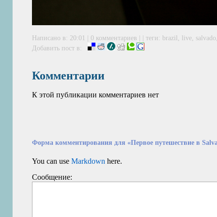
Написано в: 20:01 | 0 комментариев | | теги:
brazil
,
live
,
salvado
Добавить пост в:
Комментарии
К этой публикации комментариев нет
Форма комментирования для «Первое путешествие в Salvad
You can use
Markdown
here.
Сообщение: